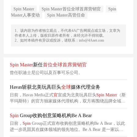
Spin Master
Spin Master首位全球首席营销官
Spin
Master人事变动
Spin Master高管任命
1、该内容为作者独立观点，不代表4A广告网观点或立场，文章为
作者本人上传，版权归原作者所有，未经允许不得转载。
2、如对本稿件有异议或投诉，请联系：info@4Anet.com
Spin
Master
新任
首位
全球
首席
营销
官
曾任职迪士尼公司以及百事可乐公司。
Havas斩获北美玩具巨头
全球
媒体代理业务
日前，Havas Media正式
官
宣成为北美玩具巨头
Spin
Master
（斯
平玛斯特）的官方独家媒体代理机构，双方将围绕品牌全域媒
体运营、受众精准触达与商业价值增长展开深度战略合作。
Spin
Group收购创意策略机构Be A Bear
日前，
Spin
Group正式宣布收购创意策略机构Be A Bear，以此
进一步巩固其在媒体领域的领先地位。Be A Bear 是一家以消
费者为中心的创意策略机构，提供多种数字
营销
服务，此次收