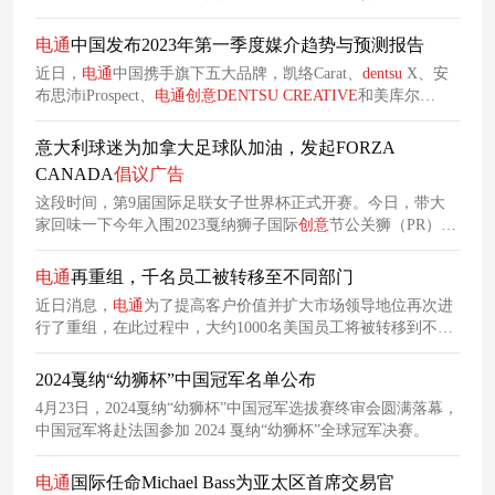
媒体策略制定、品牌
创意
输出及社交媒体运营等核心工作，而
搜索
广告
及搜索引擎优化业务则由
电通
体系协同承接。
电通
中国发布2023年第一季度媒介趋势与预测报告
近日，
电通
中国携手旗下五大品牌，凯络Carat、
dentsu
X、安
布思沛iProspect、
电通
创意
DENTSU
CREATIVE
和美库尔
Merkle，发布了《2023年第一季度媒介趋势与预测报告》。
意大利球迷为加拿大足球队加油，发起FORZA
CANADA
倡议
广告
这段时间，第9届国际足联女子世界杯正式开赛。今日，带大
家回味一下今年入围2023戛纳狮子国际
创意
节公关狮（PR）社
群管理类别（Community Management）的一支男足
广告
。在去
年世界杯期间，
电通
创意
（
DENTSU
CREATIVE
）米兰团队携
电通
再重组，千名员工被转移至不同部门
手意大利国足合作伙伴——零食品牌Fonzies，发起一项FORZA
近日消息，
电通
为了提高客户价值并扩大市场领导地位再次进
CANADA（加油吧！枫叶国）全国
倡议
。
行了重组，在此过程中，大约1000名美国员工将被转移到不同
的部门。 在这其中，
电通
媒体美洲区首席执行官道格·罗森
（Doug Rozen）离职，他在该公司已效力了四年多。
2024戛纳“幼狮杯”中国冠军名单公布
4月23日，2024戛纳“幼狮杯”中国冠军选拔赛终审会圆满落幕，
中国冠军将赴法国参加 2024 戛纳“幼狮杯”全球冠军决赛。
电通
国际任命Michael Bass为亚太区首席交易官