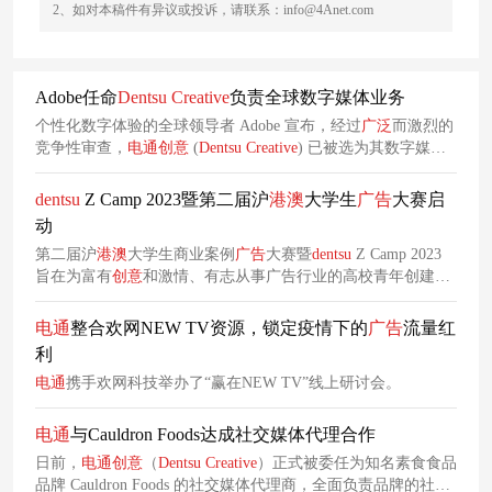
2、如对本稿件有异议或投诉，请联系：info@4Anet.com
Adobe任命
Dentsu
Creative
负责全球数字媒体业务
个性化数字体验的全球领导者 Adob​​e 宣布，经过
广泛
而激烈的
竞争性审查，
电通
创意
(
Dentsu
Creative
) 已被选为其数字媒体
业务 (DMe) 的全球领先
创意
和内容代理商。
dentsu
Z Camp 2023暨第二届沪
港澳
大学生
广告
大赛启
动
第二届沪
港澳
大学生商业案例
广告
大赛暨
dentsu
Z Camp 2023
旨在为富有
创意
和激情、有志从事广告行业的高校青年创建实
践平台，培养广告行业高水平人才，丰富年轻人的实践经验。
电通
整合欢网NEW TV资源，锁定疫情下的
广告
流量红
利
电通
携手欢网科技举办了“赢在NEW TV”线上研讨会。
电通
与Cauldron Foods达成社交媒体代理合作
日前，
电通
创意
（
Dentsu
Creative
）正式被委任为知名素食食品
品牌 Cauldron Foods 的社交媒体代理商，全面负责品牌的社交