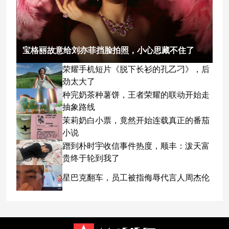
宝格丽故意给刘亦菲挡脸拍照，小心思藏不住了
荣耀手机短片《脱下长衫的孔乙刁》，后
劲太大了
种完奶茶种薯饼，王者荣耀的联动开始走
抽象路线
茉莉奶白小票，竟然开始连载真正的番茄
小说
蹭到朴时宇收信事件热度，顺丰：泼天富
贵终于轮到我了
星巴克翻车，员工被指侮辱代言人周杰伦