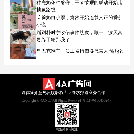
种完奶茶种薯饼，王者荣耀的联动开始走
抽象路线
茉莉奶白小票，竟然开始连载真正的番茄
小说
蹭到朴时宇收信事件热度，顺丰：泼天富
贵终于轮到我了
星巴克翻车，员工被指侮辱代言人周杰伦
媒体简介
意见反馈
版权声明
寻求报道
商务合作
Copyright © 4ANET All Rights Reserved 粤ICP备15083824号
微信扫码关注