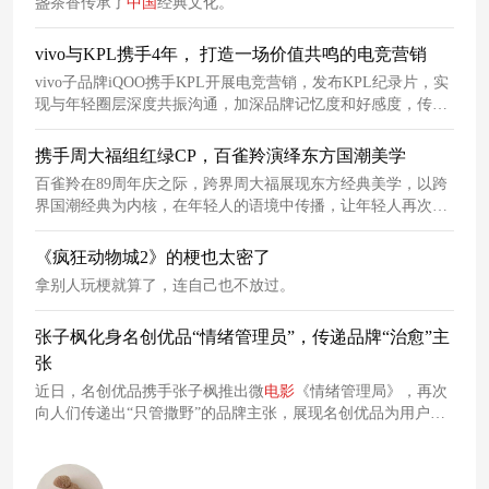
盏茶香传承了
中国
经典文化。
vivo与KPL携手4年， 打造一场价值共鸣的电竞营销
vivo子品牌iQOO携手KPL开展电竞营销，发布KPL纪录片，实
现与年轻圈层深度共振沟通，加深品牌记忆度和好感度，传递
品牌态度。
携手周大福组红绿CP，百雀羚演绎东方国潮美学
百雀羚在89周年庆之际，跨界周大福展现东方经典美学，以跨
界国潮经典为内核，在年轻人的语境中传播，让年轻人再次看
到老品牌的国潮美学。
《疯狂动物城2》的梗也太密了
拿别人玩梗就算了，连自己也不放过。
张子枫化身名创优品“情绪管理员”，传递品牌“治愈”主
张
近日，名创优品携手张子枫推出微
电影
《情绪管理局》，再次
向人们传递出“只管撒野”的品牌主张，展现名创优品为用户提
供的多元需求价值。