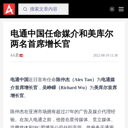
Toggle t
电通中国任命媒介和美库尔
两名首席增长官
4A君
2022-08-19 11:38
电通中国
近日宣布任命
陈仲杰（Alex Tan）
为
电通媒
介首席增长官
，
吴峥嵘（Richard Wu）
为
美库尔首席
增长官
。
陈仲杰在亚洲市场拥有超过27年的广告及媒介代理经
验。在加入电通之前，他曾在星传媒体、竞立媒体、
浩腾媒体和IPG盟博等公司任职高管，曾服务于通用