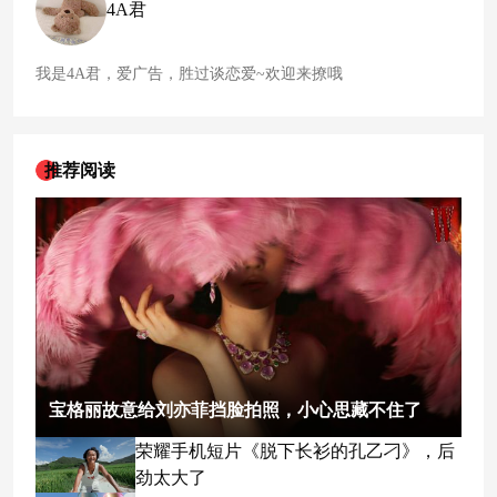
4A君
我是4A君，爱广告，胜过谈恋爱~欢迎来撩哦
推荐阅读
宝格丽故意给刘亦菲挡脸拍照，小心思藏不住了
荣耀手机短片《脱下长衫的孔乙刁》，后
劲太大了