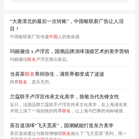
“大唐漠北的最后一次转账”，中国银联新广告让人泪
目！
中国银联新广告传递
中国
人的使命感
玛丽黛佳 x 卢浮宫，国潮品牌演绎顶级艺术的美学营销
玛丽黛佳
联名
卢浮宫推出新品。
当喜茶
联名
草间弥生，满世界都变成了波波
跨界
联名
，其乐无穷。
兰蔻联手卢浮宫传承文化美学，致敬当代先锋女性
近日，法国品牌兰蔻联手卢浮宫传承文化美学，在上海浦东美
术馆上演了一场别致的跨界
联名
，让上海与巴黎的地标碰撞出
美丽的火花。
茶百道演绎“飞天觅茶”，国潮赋能打造东方美学
茶百道就通过与敦煌博物馆
联名
推出了“飞天觅茶”系列，用一