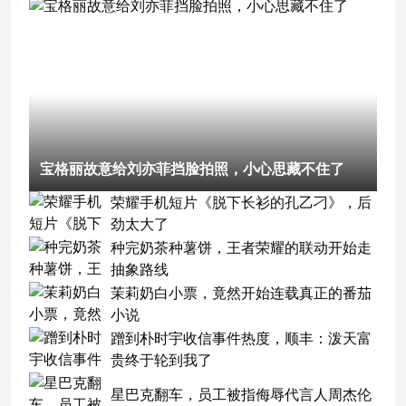
宝格丽故意给刘亦菲挡脸拍照，小心思藏不住了
荣耀手机短片《脱下长衫的孔乙刁》，后
劲太大了
种完奶茶种薯饼，王者荣耀的联动开始走
抽象路线
茉莉奶白小票，竟然开始连载真正的番茄
小说
蹭到朴时宇收信事件热度，顺丰：泼天富
贵终于轮到我了
星巴克翻车，员工被指侮辱代言人周杰伦