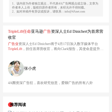
1、该内容为作者独立观点，不代表4A广告网观点或立场，文章为
作者本人上传，版权归原作者所有，未经允许不得转载。
2、如对本稿件有异议或投诉，请联系：info@4Anet.com
TripleLift
任命
亚马逊
广告
资深人士Ed Dinichert为首席营
收官
广告业
资深人士Ed Dinichert将于4月17日加入数字媒体平台
TripleLift
，担任首席营收官，将向Clark报告，其使命是提升每
个屏幕上的
广告
。此举正值该
公司
和更
广泛
的数字广告行业的
转折点。新的数据隐私要求、平台影响力的重组以及消费向互
联电视和零售媒体网络的转移，标志着当前和未来的巨大变
张小虎
化。
4A圈资深广告狂，喜欢研究创意，爱聊广告的所有八卦
推荐阅读