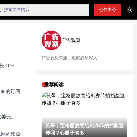
创作中心
Tog
广告观察
广告要想有趣，观察必须深入!
 10%，
推荐阅读
ulu的订阅
亿美元
。
笑晕，宝格丽故意给刘亦菲拍挡脸宣
传照？心眼子真多
电视网的印象