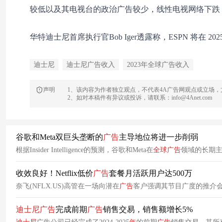
较低以及其电视台的政治广告较少，线性电视网络下跌 21
华特迪士尼首席执行​​官Bob Iger透露称，ESPN 将
迪士尼
迪士尼广告收入
2023年全球广告收入
声明
1、该内容为作者独立观点，不代表4A广告网观点或立场
2、如对本稿件有异议或投诉，请联系：info@4Anet.com
谷歌和Meta双巨头垄断的
广告
主导地位将进一步削弱
根据Insider Intelligence的预测，谷歌和Meta在
全球
广告
领域的长期
收效良好！Netflix低价
广告
套餐月活跃用户达500万
奈飞(NFLX.US)高管在一场向潜在
广告
客户强调其节目广度的推介
迪士尼
广告
完成前期
广告
销售交易，销售额增长5%