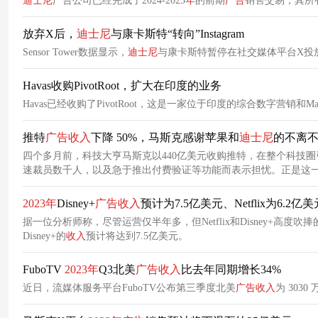
迪士尼
广告公司已经完成了2024-2025
年
的前期
广告
销售交易，其所
放弃X后，
迪士尼
与康卡斯特“转向”Instagram
Sensor Tower数据显示，
迪士尼
与康卡斯特暂停在社交媒体平台X投
Havas收购PivotRoot，扩大在印度的业务
Havas已经收购了PivotRoot，这是一家位于印度的综合数字营销和Ma
推特
广告
收入
下降 50%，马斯克感谢苹果和
迪士尼
的不离
四个多月前，科技大亨马斯克以440亿美元收购推特，在整个科技圈引发了热议。 但随后，推特的企业广告商纷纷逃离，原因是
速裁员数千人，以及急于推出付费验证等功能而表示担忧。正是这
2023
年
Disney+
广告
收入
预计为7.5亿美元、Netflix为6.2亿美
据一位分析师称，尽管运营仅半年多，但Netflix和Disney+高度吹捧
Disney+的
收入
预计将达到7.5亿美元。
FuboTV
2023
年
Q3北美
广告
收入
比去年同期增长34%
近日，流媒体服务平台FuboTV公布第三季度北美
广告
收入
为 303