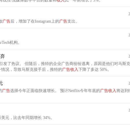
有线性/流媒体数字平台的数量和
收入
比一年前增长了5%。
放
广告
后，增加了在Instagram上的
广告
支出。
rTech机构。
不弃
他们对马斯克接管推特后迅
一情况，导致马斯克接手后，推特的
广告
收入
下降了多达 50%。
元
的
广告
选择今年正面临快速增长。 预计Netflix今年年底的
广告
收入
将达到6
0 万美元，比去年同期增长 34%。