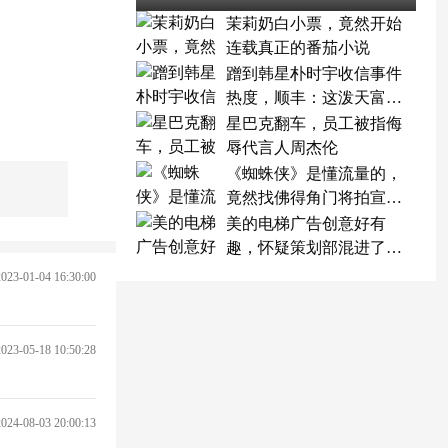
茉莉奶白小票，竟然开始
连载真正的番茄小说
蹭到韩星朴时宇收信事件
热度，顺丰：这泼天富贵
终于轮到我了
星巴克翻车，员工被指侮
辱代言人周杰伦
《蜘蛛侠》是懂流量的，
竟然找佛得角门将拍宣传
片
美的电梯广告创意好有
趣，怀疑策划部混进了天
才
2023-01-04 16:30:00
2023-05-18 10:50:28
2024-08-03 20:00:13