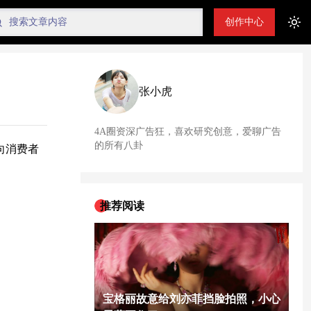
创作中心
Tog
张小虎
4A圈资深广告狂，喜欢研究创意，爱聊广告
的所有八卦
向消费者
推荐阅读
宝格丽故意给刘亦菲挡脸拍照，小心