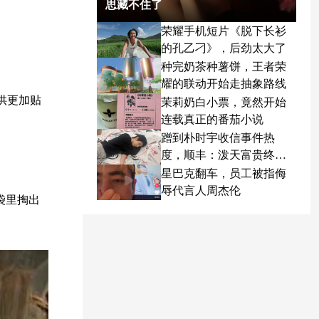
思藏不住了
荣耀手机短片《脱下长衫
的孔乙刁》，后劲太大了
种完奶茶种薯饼，王者荣
耀的联动开始走抽象路线
供更加贴
茉莉奶白小票，竟然开始
连载真正的番茄小说
蹭到朴时宇收信事件热
度，顺丰：泼天富贵终于
轮到我了
星巴克翻车，员工被指侮
辱代言人周杰伦
袋里掏出