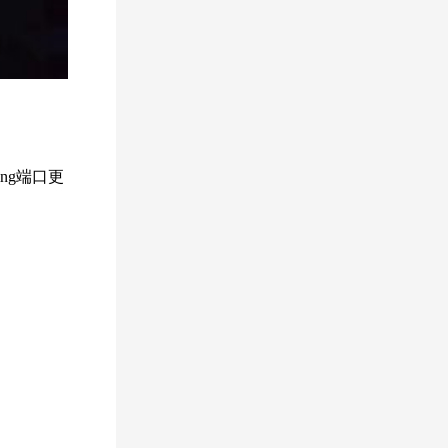
ng端口更