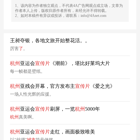
1、该内容为作者独立观点，不代表4A广告网观点或立场，文章为
作者本人上传，版权归原作者所有，未经允许不得转载。
2、如对本稿件有异议或投诉，请联系：info@4Anet.com
王昶夺银，各地文旅开始整花活。。
厉害
了
。
杭州
亚运会
宣传片
《潮前》，堪比好莱坞大片
每一帧都是壁纸。
杭州
亚残会开幕，官方发布主
宣传片
《爱之光》
一场人性光辉的应援。
杭州
亚运会
宣传片
刷屏，一览
杭州
5000年
杭州
真美啊。
杭州
亚运会
宣传片
走红，画面极致唯美
以“丝绸”
城市
符号做媒。