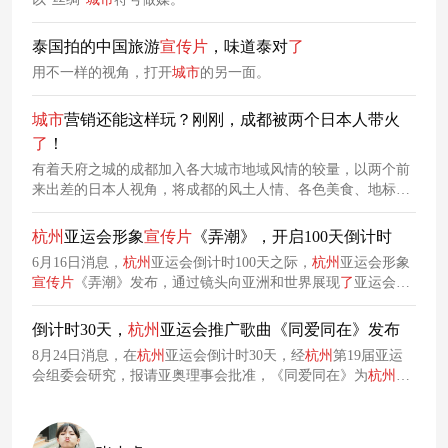
泰国拍的中国旅游
宣传片
，味道泰对
了
用不一样的视角，打开
城市
的另一面。
城市
营销还能这样玩？刚刚，成都被两个日本人带火
了
！
有着天府之城的成都加入各大城市地域风情的较量，以两个前
来出差的日本人视角，将成都的风土人情、各色美食、地标建
筑、国宝熊猫等优势一一囊括，略带日式幽默的风格让人爆笑
不断。
杭州
亚运会形象
宣传片
《弄潮》，开启100天倒计时
6月16日消息，
杭州
亚运会倒计时100天之际，
杭州
亚运会形象
宣传片
《弄潮》发布，通过镜头向亚洲和世界展现
了
亚运会举
办
城市
——
杭州
以及五大协办
城市
的自然之美、文化之美、运
动之美与数字之美。
倒计时30天，
杭州
亚运会推广歌曲《同爱同在》发布
8月24日消息，在
杭州
亚运会倒计时30天，经
杭州
第19届亚运
会组委会研究，报请亚奥理事会批准，《同爱同在》为
杭州
第
19届亚运会主题歌曲，现予以发布。
杭州
亚运会推广歌曲《同
爱同在》由韩冰作词，张亦江作曲，孙楠演唱，现MV正式发
布，以温暖有力量的音乐为媒介，唱出亚洲人民的共同心声，