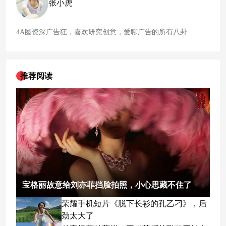
张小虎
描绘亚洲山水相连、心心相融、共创未来的美好愿景。
4A圈资深广告狂，喜欢研究创意，爱聊广告的所有八卦
推荐阅读
宝格丽故意给刘亦菲挡脸拍照，小心思藏不住了
荣耀手机短片《脱下长衫的孔乙刁》，后
劲太大了