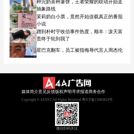
种完奶茶种薯饼，王者荣耀的联动开始走
抽象路线
茉莉奶白小票，竟然开始连载真正的番茄
小说
蹭到朴时宇收信事件热度，顺丰：泼天富
贵终于轮到我了
星巴克翻车，员工被指侮辱代言人周杰伦
媒体简介
意见反馈
版权声明
寻求报道
商务合作
Copyright © 4ANET All Rights Reserved 粤ICP备15083824号
微信扫码关注