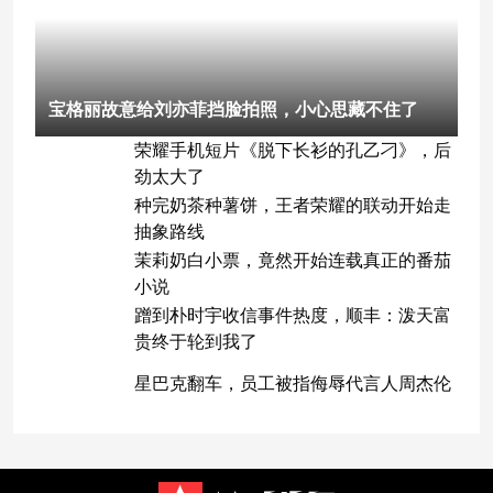
宝格丽故意给刘亦菲挡脸拍照，小心思藏不住了
荣耀手机短片《脱下长衫的孔乙刁》，后
劲太大了
种完奶茶种薯饼，王者荣耀的联动开始走
抽象路线
茉莉奶白小票，竟然开始连载真正的番茄
小说
蹭到朴时宇收信事件热度，顺丰：泼天富
贵终于轮到我了
星巴克翻车，员工被指侮辱代言人周杰伦