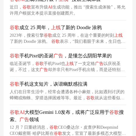
个相似之处。
近日，
谷
歌
宣布升级
AI
生成功能，推出 “搜索生成体验”，将允
许用户根据文本提示直接创建图片。
谷
歌
成立 25 周年，
上线
了新的 Doodle 涂鸦
2023年，搜索引擎
谷
歌
成立 25 周年，在这个重要的时刻
上线
了新的 Doodle 涂鸦。
谷
歌
表示，“我们着眼于未来，生日也可
以成为反思的时刻。让我们沿着记忆的小巷漫步，了解 25 年
前我们是如何出生的”。
谷
歌
手机Pixel的圣诞
广告
，是懂怎么阴阳苹果的
临近圣诞节，
谷
歌
手机Pixel也
上线
了一支定格
广告
以庆祝圣
诞，不过，这支
广告
却并非只有Pixel手机出镜，而是还特别邀
请了iPhone一起出镜，上演了一场幽默对话，通过看似安慰实
则暗讽的话语，暗示两款手机在性能上的优劣差异。
谷
歌
手机这支短片，诙谐幽默感拉满
人们在日常生活中，经常会遭遇各种小麻烦，比如遇到讨厌的
蟑螂或蜘蛛、穿搭选择困难等等。最近，
谷
歌
就从这些看似琐
碎却又真实困扰人们的场景里提取灵感，
上线
了一支创意广告
片，以推广其Google Pixel 9手机。
谷
歌
AI
大模型Gemini 1.0发布，或将广泛应用于
谷
歌
搜
索、
广告
领域
12 月 7 日重磅消息，
谷
歌
CEO桑达尔・皮查伊和Deepmind
CEO戴密斯·哈萨比斯在
谷
歌
发文，官宣了最新多模态大模型