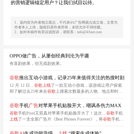
的营销逻辑锚定用户？让我们拭目以待。
1、该内容为作者独立观点，不代表4A广告网观点或立场，文章为
作者本人上传，版权归原作者所有，未经允许不得转载。
2、如对本稿件有异议或投诉，请联系：info@4Anet.com
OPPO做广告，从屡创经典到沦为平庸
有喜剧效果，但无戏剧效果。
谷
歌
推出互动小游戏，记录25年来值得关注的热搜时刻
12 月 12 日，
谷
歌
上线
了一款互动小游戏，该游戏让用户探索
和了解过去25年来在
谷
歌
上搜索次数最多的人物、地点和时
刻。 这是一张纷繁复杂、细节众多的「游乐场」插图。
谷
歌
手机
广告
对苹果手机贴脸开大，嘲讽杀伤力MAX
谷
歌
手机Pixel又双叒对苹果手机贴脸开大了！这次，
谷
歌
手机
上线
了一支全新广告片《Best Phones Forever》，将
谷
歌
手机与
苹果手机拟人化，构建两支手机一起录播客聊天的场景，并用
兼具幽默感和杀伤力的方式，嘲讽苹果手机与自家产品存在多
谷
歌
AI
生成功能升级，
上线
“搜索生成体验”