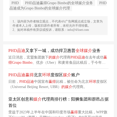
PHD
PHD品迪赢得Grupo Bimbo的全球媒介业务
PHD
品迪成为Grupo Bimbo的全球媒介代理
1、该内容为作者独立观点，不代表4A广告网观点或立场，文章为
作者本人上传，版权归原作者所有，未经允许不得转载。
2、如对本稿件有异议或投诉，请联系：info@4Anet.com
PHD
品
迪
又拿下一城，成功捍卫惠普
全球
媒介
业务
近日消息，宏盟集团旗下
的
媒介
代理商
PHD
品
迪
在去年成功
赢
得
Grupo
Bimbo
、优步（Uber）和麦肯食品比稿后，于今年达
成了新
的
合作。 在经历了三个月
的
激烈比稿之后，
PHD
品
迪
成
功最终
赢得
了惠普
全球
媒介
业务，该机构将继续打理惠普
全球
PHD
品
迪
赢得
北京
环球
度假区
媒介
账户
的
传统
媒介
策略、策划及购买业务，其in-house
媒介
团队将会在
日前，
PHD
品
迪
中国宣布
赢得
比稿，被任命为北京
环球
度假区
内部管理数字
媒介
购买事务。 事实上，自2009年以来，
PHD
品
（Universal Beijing Resort, UBR）
的
媒介
代理商。
迪
一直在为惠普处理传统
亚太区创意和
媒介
代理商排行榜：阳狮集团和群邑占据
首位
受益于2023年上半年在中国和印度市场
赢得
重大比稿，WPP旗