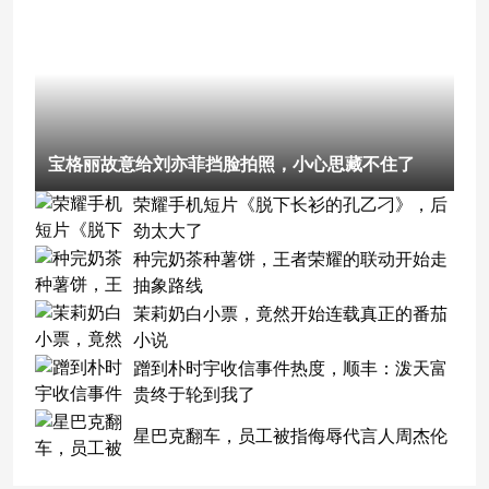
宝格丽故意给刘亦菲挡脸拍照，小心思藏不住了
荣耀手机短片《脱下长衫的孔乙刁》，后
劲太大了
种完奶茶种薯饼，王者荣耀的联动开始走
抽象路线
茉莉奶白小票，竟然开始连载真正的番茄
小说
蹭到朴时宇收信事件热度，顺丰：泼天富
贵终于轮到我了
星巴克翻车，员工被指侮辱代言人周杰伦