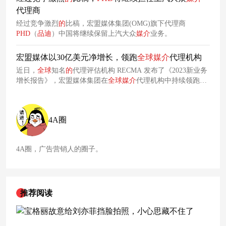
代理商
经过竞争激烈
的
比稿，宏盟媒体集团(OMG)旗下代理商
PHD
（
品
迪
）中国将继续保留上汽大众
媒介
业务。
宏盟媒体以30亿美元净增长，领跑
全球
媒介
代理机构
近日，
全球
知名
的
代理评估机构 RECMA 发布了《2023新业务
增长报告》，宏盟媒体集团在
全球
媒介
代理机构中持续领跑，
以净增近30亿美元
的
佳绩，连续第二年登上新业务增量排行榜
首位。
4A圈
4A圈，广告营销人的圈子。
推荐阅读