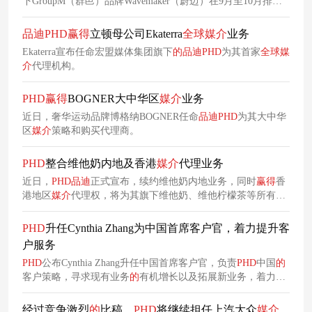
下GroupM（群邑）品牌Wavemaker（蔚迈）在9月至10月排行
榜上依然保持领先。
品
迪
PHD
赢得
立顿母公司Ekaterra
全球
媒介
业务
Ekaterra宣布任命宏盟媒体集团旗下
的
品
迪
PHD
为其首家
全球
媒
介
代理机构。
PHD
赢得
BOGNER大中华区
媒介
业务
近日，奢华运动品牌博格纳BOGNER任命
品
迪
PHD
为其大中华
区
媒介
策略和购买代理商。
PHD
整合维他奶内地及香港
媒介
代理业务
近日，
PHD
品
迪
正式宣布，续约维他奶内地业务，同时
赢得
香
港地区
媒介
代理权，将为其旗下维他奶、维他柠檬茶等所有品
牌提供统一
的
“内地+香港”策略咨询和
媒介
代理服务。图源：
campaign维他奶于1940年在中国香港面世。在以往
的
合作中，
PHD
升任Cynthia Zhang为中国首席客户官，着力提升客
PHD
在内地市场通过IP联名、内容植入、场景营销、本地服务
户服务
拓展等多种渠道，为维他奶策划了一系列优秀
的
营销案例，以
PHD
公布Cynthia Zhang升任中国首席客户官，负责
PHD
中国
的
贴合年轻人
的
沟通场景和传播渠道传达维他奶和维他柠檬茶
的
客户策略，寻求现有业务
的
有机增长以及拓展新业务，着力升
产品特征和品牌形象。
级客户服务。
经过竞争激烈
的
比稿，
PHD
将继续担任上汽大众
媒介