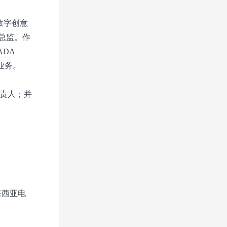
和数字创意
意总监。作
ADA
业务。
负责人；并
来西亚电