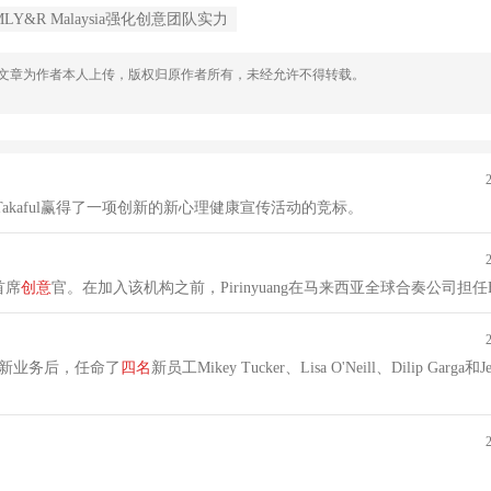
MLY&R Malaysia强化创意团队实力
，文章为作者本人上传，版权归原作者所有，未经允许不得转载。
Takaful赢得了一项创新的新心理健康宣传活动的竞标。
为首席
创意
官。在加入该机构之前，Pirinyuang在马来西亚全球合奏公司担任
新业务后，任命了
四名
新员工Mikey Tucker、Lisa O'Neill、Dilip Garga和J