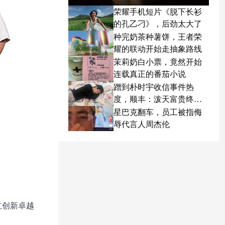
荣耀手机短片《脱下长衫
的孔乙刁》，后劲太大了
种完奶茶种薯饼，王者荣
耀的联动开始走抽象路线
茉莉奶白小票，竟然开始
连载真正的番茄小说
蹭到朴时宇收信事件热
度，顺丰：泼天富贵终于
轮到我了
星巴克翻车，员工被指侮
辱代言人周杰伦
内建立创新卓越