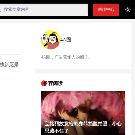
创作中心
Tog
4A圈
4A圈，广告营销人的圈子。
卓越新愿景
推荐阅读
宝格丽故意给刘亦菲挡脸拍照，小心
思藏不住了