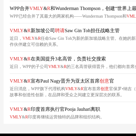
WPP合并
VMLY
&
R
和Wunderman Thompson，创建“世界
WPP已经合并了其最大的两家机构——Wunderman Thompson和
VML
VMLY
&
R
新加坡公司
聘请
Saw Gin Toh担任战略主管
近日，
VMLY
&
R
任命Saw Gin Toh为新的新加坡战略主管。在
作伙伴建立可信赖的关系。
VMLY
&
R
在美国提升3名高管，负责社交搜索
近日，WPP的子公司
VMLY
&
R
的三名高管获得晋升，他们都向首席全球关
VMLY
&
R
宣布Paul Nagy晋升为亚太区首席
创意
官
近日消息，WPP旗下代理机构
VMLY
&
R
宣布首席
创意
官保罗•纳吉（P
故事和创造性创新，在品牌和受众之间建立更深层次的联系。
VMLY
&
R
印度首席执行官Pooja Jauhari离职
VMLY
&
R
印度将继续运营独特的品牌和组织结构。