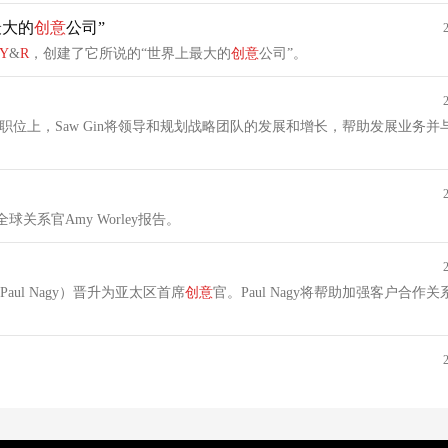
上最大的
创意
公司”
Y
&
R
，创建了它所说的“世界上最大的
创意
公司”。
她的新职位上，Saw Gin将领导和规划战略团队的发展和增长，帮助发展业务
系官Amy Worley报告。
aul Nagy）晋升为亚太区首席
创意
官。Paul Nagy将帮助加强客户合作