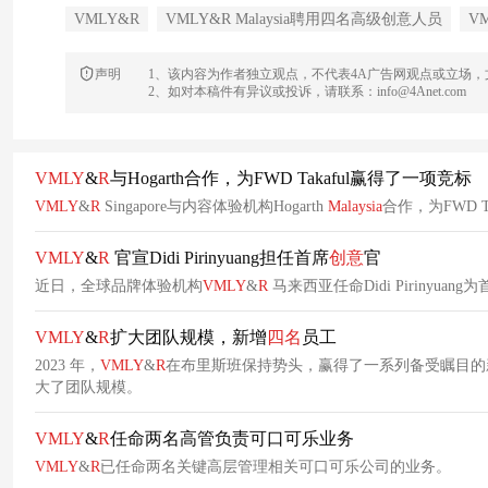
VMLY&R
VMLY&R Malaysia聘用四名高级创意人员
V
声明
1、该内容为作者独立观点，不代表4A广告网观点或立场
2、如对本稿件有异议或投诉，请联系：info@4Anet.com
VMLY
&
R
与Hogarth合作，为FWD Takaful赢得了一项竞标
VMLY
&
R
Singapore与内容体验机构Hogarth
Malaysia
合作，为FWD 
VMLY
&
R
官宣Didi Pirinyuang担任首席
创意
官
近日，全球品牌体验机构
VMLY
&
R
马来西亚任命Didi Pirinyuang
VMLY
&
R
扩大团队规模，新增
四名
员工
2023 年，
VMLY
&
R
在布里斯班保持势头，赢得了一系列备受瞩目的
大了团队规模。
VMLY
&
R
任命两名高管负责可口可乐业务
VMLY
&
R
已任命两名关键高层管理相关可口可乐公司的业务。