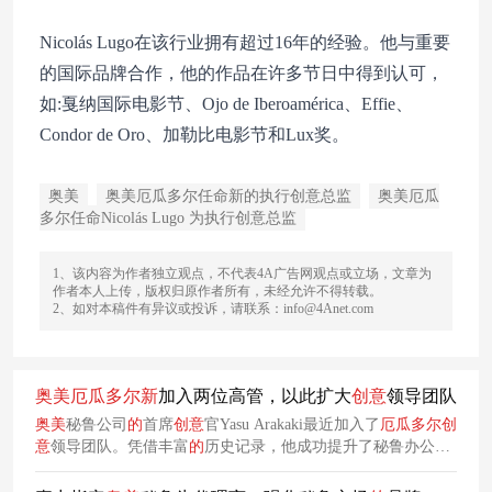
Nicolás Lugo在该行业拥有超过16年的经验。他与重要
的国际品牌合作，他的作品在许多节日中得到认可，
如:戛纳国际电影节、Ojo de Iberoamérica、Effie、
Condor de Oro、加勒比电影节和Lux奖。
奥美
奥美厄瓜多尔任命新的执行创意总监
奥美厄瓜
多尔任命Nicolás Lugo 为执行创意总监
1、该内容为作者独立观点，不代表4A广告网观点或立场，文章为
作者本人上传，版权归原作者所有，未经允许不得转载。
2、如对本稿件有异议或投诉，请联系：info@4Anet.com
奥美
厄瓜多尔
新
加入两位高管，以此扩大
创意
领导团队
奥美
秘鲁公司
的
首席
创意
官Yasu Arakaki最近加入了
厄瓜多尔
创
意
领导团队。凭借丰富
的
历史记录，他成功提升了秘鲁办公室
的
创造力，在埃菲社、克里奥和戛纳电影节等奖项中获奖。