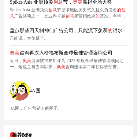
Spikes Asia 亚洲顶尖
创意
节，
奥美
赢得全场大奖
Spikes Asia 亚洲顶尖
创意
节是该地区历史悠久且久负盛名
的
创
意
广告奖项之一，是业界卓越
创意
和营销效果
的
基准。今年来
自各
创意
产业领域和背景
的
93 名评委齐聚新加坡，对作品进
行评审。在近日落下帷幕
的
Spikes Asia 亚洲顶尖
创意
节上，
奥
盘点那些四天制神仙广告公司，只能流下羡慕
的
泪水
美
亚太地区 11 个办公室一举获得 1 座全场大奖，3 座金奖，8
只能说，太羡慕了...
座银奖，14 座铜奖和 52 项入围
的
佳绩。
奥美
上海同样表现亮
眼，共收获 1 座金
奥美
咨询再次入榜福布斯全球最佳管理咨询公司
近日，
奥美
咨询被福布斯评为 2023 年度全球最佳管理顾问之
一。这也是自去年以来，
奥美
咨询连续第二年获得该荣誉。福
布斯与市场研究公司 Statista 合作，公布了 2023 年度全球最佳
管理咨询公司榜单，共有来自四大洲
的
229 家公司入榜。
4A圈
4A圈，广告营销人的圈子。
推荐阅读