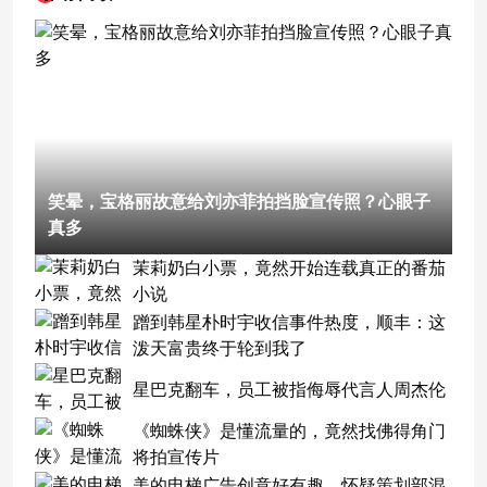
笑晕，宝格丽故意给刘亦菲拍挡脸宣传照？心眼子
真多
茉莉奶白小票，竟然开始连载真正的番茄
小说
蹭到韩星朴时宇收信事件热度，顺丰：这
泼天富贵终于轮到我了
星巴克翻车，员工被指侮辱代言人周杰伦
《蜘蛛侠》是懂流量的，竟然找佛得角门
将拍宣传片
美的电梯广告创意好有趣，怀疑策划部混