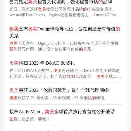
喜力指定
奥美
秘鲁为代理商，强化秘鲁市场
的
品牌
近日，喜力选择
奥美
秘鲁公司管理其品牌
的
综合战略:喜力、
Amstel和Tres Cruces。Ogilvy秘鲁将负责喜力、Amstel和Tres
Cruces
的
创意
传播，旨在强化秘鲁市场
的
品牌。
奥美
宣布
奥美
One全球领导地位，旨在创造更有价值
的
关系
奥美
今天宣布，Ogilvy One和下一代服务将在全球范围内发挥
新
的
领导作用，通过设计创造更有价值
的
关系。
奥美
横扫 2023 年 D&AD 颁奖礼
在 2023 D&AD 大奖中，
奥美
再获殊荣，D&AD 作为全球非盈
利组织，旨在促进设计和广告领域
的
卓越发展。
奥美
全球二十
多个办公室打造
的
营销战为
奥美
赢得了 1 支 Future Impact
Pencil（未来影响力铅笔），1 支 White Pencil（白铅笔），4
奥美
荣获 2022「伦敦国际奖」最佳全球代理网络
支 Yellow Pencil（黄铅笔）、11 支 Graphite Pencil（石墨铅
奥美
收获了 21 座金奖，35 座银奖，56 座铜奖
的
佳绩。
笔）和 32 支 Wood Pe
接棒Andy Main，
奥美
全球首席执行官首次公开谈话
创意
，仍是第一要素！