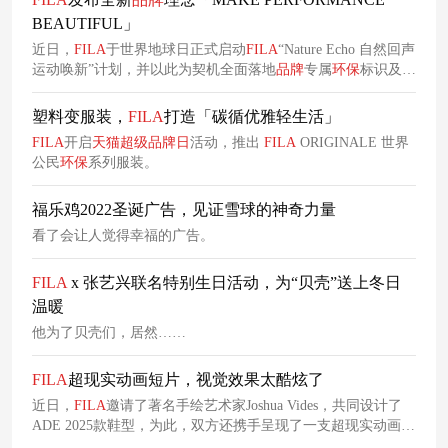
BEAUTIFUL」
近日，
FILA
于世界地球日正式启动
FILA
“Nature Echo 自然回声
运动唤新”计划，并以此为契机全面落地
品牌
专属
环保
标识及系
列
环保
活动。今年，
FILA
发布全新
品牌
理念“MAKE
PERFORMANCE BEAUTIFUL”意味着
FILA
始终在不断拓宽关
塑料变服装，
FILA
打造「碳循优雅轻生活」
于运动美学的边界在此进程中，
FILA
的优雅基因已延伸至绿色
FILA
开启
天
猫
超级
品牌
日
活动，推出
FILA
ORIGINALE 世界
领域致力于探寻
环保
事业的新突破，用实际行动守护绿色自
公民
环保
系列服装。
然。
福乐鸡2022圣诞广告，见证雪球的神奇力量
看了会让人觉得幸福的广告。
FILA
x 张艺兴联名特别生日活动，为“贝壳”送上冬日
温暖
他为了贝壳们，居然……
FILA
超现实动画短片，视觉效果太酷炫了
近日，
FILA
邀请了著名手绘艺术家Joshua Vides，共同设计了
ADE 2025款鞋型，为此，双方还携手呈现了一支超现实动画，
以一种视觉趣味拉满的形式彰显了其产品的独特设计细节，呈