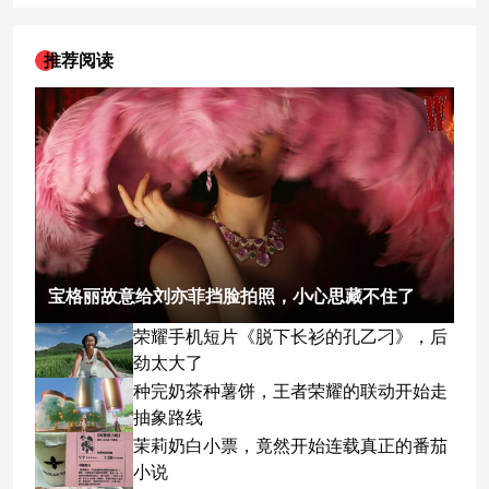
推荐阅读
宝格丽故意给刘亦菲挡脸拍照，小心思藏不住了
荣耀手机短片《脱下长衫的孔乙刁》，后
劲太大了
种完奶茶种薯饼，王者荣耀的联动开始走
抽象路线
茉莉奶白小票，竟然开始连载真正的番茄
小说