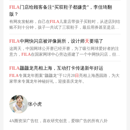
现鞋型设计的奇思妙想，以此激发消费者对产品的兴趣和购买
FILA
门店给顾客备注“买双鞋子都嫌贵”，李佳琦翻
欲望。
版？
有网友发帖称，自己在
FILA
儿童店带孩子买鞋时，从进店到结
账不到十分钟，孩子一共试了三双鞋子，最后用券甚至是店员
提议的，但最后添加会员时竟被备注“买双鞋子都嫌贵”。针对
此事，
FILA
消费者体验官号已在评论区致歉。
FILA
中网快闪店被评像厕所，设计师
天
要塌了
这两天，中国网球公开赛已经开赛，为了吸引网球爱好者的注
意力，
FILA
在国家网球中心旁边搭建了一个中网快闪店，但万
万没想到，这个快闪店竟然被网友锐评像厕所，设计师
天
塌
了。
FILA
龘龘龙亮相上海，互动打卡传递新年好运
FILA
专属龙年图案“龘龘龙”于12月28
日
亮相上海愚园路，为大
家带来专属龙年神秘好礼，迎接喜庆龙年。
张小虎
4A圈资深广告狂，喜欢研究创意，爱聊广告的所有八卦