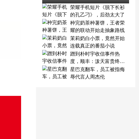
荣耀手机短片《脱下长衫
的孔乙刁》，后劲太大了
种完奶茶种薯饼，王者荣
耀的联动开始走抽象路线
茉莉奶白小票，竟然开始
连载真正的番茄小说
蹭到朴时宇收信事件热
度，顺丰：泼天富贵终于
轮到我了
星巴克翻车，员工被指侮
辱代言人周杰伦