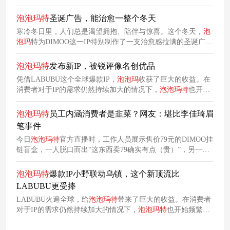
靠抢。为了借势星星人飞速上涨的热度，喜茶与之发起了限时
联动。
泡泡
玛
特
圣诞广告，能治愈一整个冬天
寒冷冬日里，人们总是渴望拥抱、陪伴与惊喜。这个冬天，
泡
泡
玛
特为DIMOO这一IP特别制作了一支治愈感拉满的圣诞广告
《Winter Days with DIMOO》，力图营造温暖美好的体验。
泡泡
玛
特
发布新IP，被锐评像名创优品
凭借LABUBU这个全球爆款IP，
泡泡
玛
收获了巨大的收益。在
消费者对于IP的需求仍然持续加大的情况下，
泡泡
玛
特
也开始
着手布局下一个“LABUBU”。然而，并非所有IP都能被市场接
受，比如最近
泡泡
玛
特
推出的新IP，就引发了不小争议。
泡泡
玛
特
员工内涵消费者是韭菜？网友：堪比李佳琦眉
笔事件
今日
泡泡
玛
特
官方直播时，工作人员展示售价79元的DIMOO挂
链盲盒，一人脱口而出“这东西卖79确实有点（贵）”，另一人
回应“没事会有人买单的”，这一对话被网友疯狂传播，直指官
方承认割韭菜。
泡泡
玛
特
爆款IP小野联动乌镇，这个新顶流比
LABUBU更受捧
LABUBU火遍全球，给
泡泡
玛
特
带来了巨大的收益。在消费者
对于IP的需求仍然持续加大的情况下，
泡泡
玛
特
也开始频繁为
其他IP造势，其中，Hirono小野便是
泡泡
玛
特
重点打造的IP之