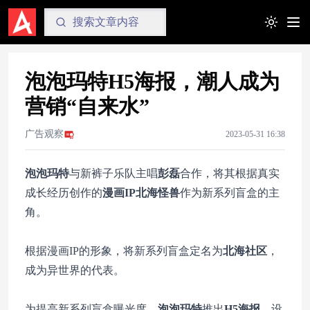
Toggle t
泡泡玛特H5海报，潮人成为
营销“自来水”
广告观察
2023-05-31 16:38
泡泡玛特
与新裤子乐队主唱
彭磊
合作，将其根据真实
成长经历创作的
漫画IP北海怪兽
作为新系列盲盒的主
角。
根据漫画IP的形象，将新系列盲盒定名为
北海社区
，
成为异世界的代表。
为提高新系列盲盒曝光度，
泡泡玛特
推出
H5海报
，设