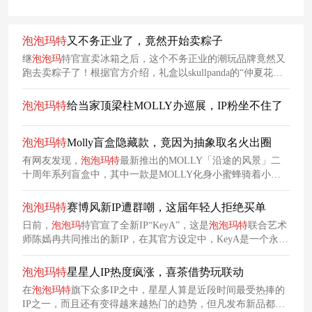
泡泡
玛
特
又不务正业了，竟然开始卖粽子
继
泡泡
玛
特官宣卖冰箱之后，这个不务正业的潮玩品牌竟然又
跑去卖粽子了！根据官方介绍，礼盒以skullpanda的“仲夏花间
集”系列为主题，将IP形象融入粽子礼盒设计，用高颜值设计与
限定属性持续为粉丝提供收藏、社交晒单的情绪价值。
泡泡
玛
特
给当家顶梁柱MOLLY办巡展，IP粉坐不住了
泡泡
玛
特
Molly盲盒隐藏款，竟因为抽象取名火出圈
有网友发现，
泡泡
玛
特
最新推出的MOLLY「沿途的风景」二
十周年系列盲盒中，其中一款是MOLLY化身小蜜蜂骑着小海
豚的造型，官方竟然给这个造型的盲盒取名为“我是蜂子（I
Am a Wild Bee）”，这也太抽象太疯了。
泡泡
玛
特
赛博风新IP遭群嘲，这届年轻人拒绝买单
日前，
泡泡
玛
特官宣了全新IP“KeyA”，这是
泡泡
玛
特
联合艺术
师陈嫣冉共同推出的新IP，在其官方设定中，KeyA是一个永远
在「生成自我」的女孩，性格兼具叛逆和温柔，模样会随情绪
变化而生长。然而，这一IP却遭到了一片吐槽。
泡泡
玛
特
星星人IP热度疯涨，喜茶借势玩联动
在
泡泡
玛
特
旗下众多IP之中，星星人算是近段时间最受热捧的
IP之一，而且还有变得越来越热门的趋势，但凡发布新品都得