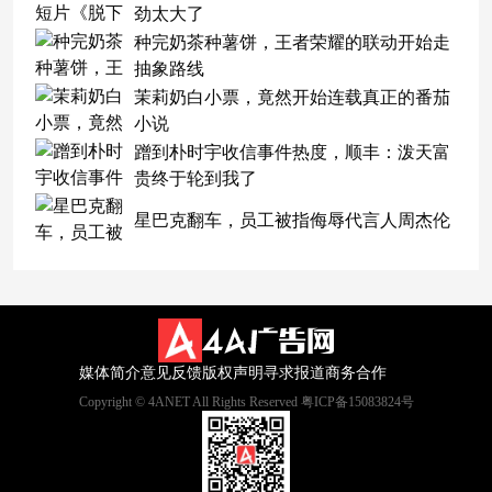
劲太大了
种完奶茶种薯饼，王者荣耀的联动开始走
抽象路线
茉莉奶白小票，竟然开始连载真正的番茄
小说
蹭到朴时宇收信事件热度，顺丰：泼天富
贵终于轮到我了
星巴克翻车，员工被指侮辱代言人周杰伦
媒体简介
意见反馈
版权声明
寻求报道
商务合作
Copyright © 4ANET All Rights Reserved 粤ICP备15083824号