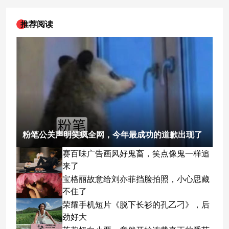
推荐阅读
粉笔公关声明笑疯全网，今年最成功的道歉出现了
赛百味广告画风好鬼畜，笑点像鬼一样追
来了
宝格丽故意给刘亦菲挡脸拍照，小心思藏
不住了
荣耀手机短片《脱下长衫的孔乙刁》，后
劲好大