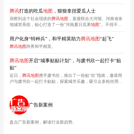
的朋友有福了，建议全国推广。
腾讯
打造的吃瓜
地图
，狠狠拿捏爱瓜人士
洞察到这个社会现状的
腾讯
地图
，直接联合大河报、河南省各
地城管系统，贴心打造了一份“河南夏日瓜果
地图
”。不得不承
认，
腾讯
地图
这波操作确实很漂亮，不仅拓宽了瓜农的卖瓜渠
道，还为吃瓜群众提供最一手、最新鲜的瓜，让大城市里吃不
用户化身“特种兵”，和平精英助力
腾讯
地图
“起飞”
起西瓜的打工人轻松实现吃瓜自由。
腾讯
地图
跨界和平精英。
腾讯
地图
开启“城事贴贴计划”，与虞书欣一起打卡“贴
贴”
近日，
腾讯
地图
携手虞书欣，推出了一份贴“欣”指南，邀请用
户与虞书欣一起打卡贴贴，探索城市乐趣，吸引众多粉丝用户
关注。
广告新案例
盘点广告新案例，解读行业新趋势。