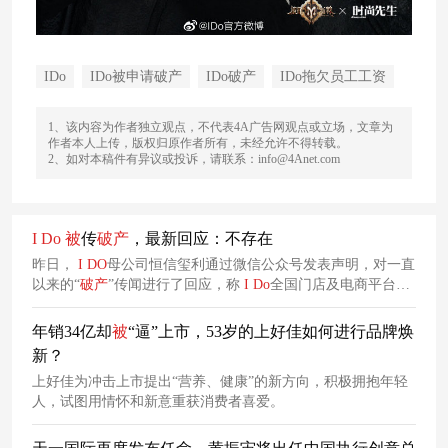
IDo
IDo被申请破产
IDo破产
IDo拖欠员工工资
1、该内容为作者独立观点，不代表4A广告网观点或立场，文章为
作者本人上传，版权归原作者所有，未经允许不得转载。
2、如对本稿件有异议或投诉，请联系：info@4Anet.com
I
Do
被
传
破产
，最新回应：不存在
昨日，
I
DO
母公司恒信玺利通过微信公众号发表声明，对一直
以来的“
破产
”传闻进行了回应，称
I
Do
全国门店及电商平台均
正常经营，不存在宣告破产等情况。
年销34亿却
被
“逼”上市，53岁的上好佳如何进行品牌焕
新？
上好佳为冲击上市提出“营养、健康”的新方向，积极拥抱年轻
人，试图用情怀和新意重获消费者喜爱。