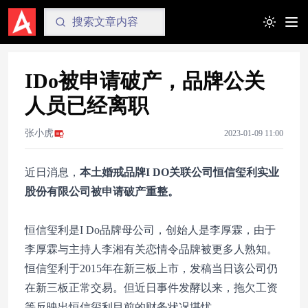
Toggle t
IDo被申请破产，品牌公关
人员已经离职
张小虎
2023-01-09 11:00
近日消息，
本土婚戒品牌
I DO
关联公司恒信玺利实业
股份有限公司被申请破产重整。
恒信玺利是I Do品牌母公司，创始人是李厚霖，由于
李厚霖与主持人李湘有关恋情令品牌被更多人熟知。
恒信玺利于2015年在新三板上市，发稿当日该公司仍
在新三板正常交易。但近日事件发酵以来，拖欠工资
等反映出恒信玺利目前的财务状况堪忧。