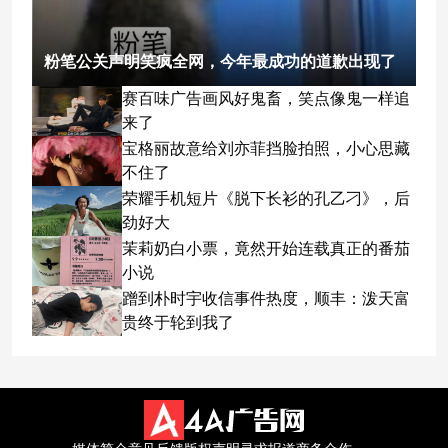
粉笔公关声明笑疯全网，今年最成功的道歉出现了
赛百味广告画风好鬼畜，笑点像鬼一样追
来了
宝格丽故意给刘亦菲挡脸拍照，小心思藏
不住了
荣耀手机短片《脱下长衫的孔乙刁》，后
劲好大
茉莉奶白小票，竟然开始连载真正的番茄
小说
蹭到朴时宇收信事件热度，顺丰：泼天富
贵终于轮到我了