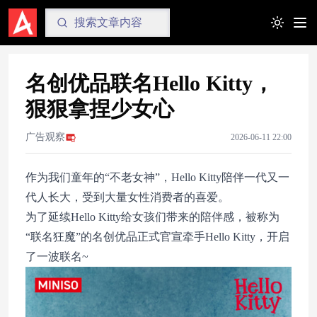
Toggle t
名创优品联名Hello Kitty，
狠狠拿捏少女心
广告观察
2026-06-11 22:00
作为我们童年的“不老女神”，Hello Kitty陪伴一代又一
代人长大，受到大量女性消费者的喜爱。
为了延续Hello Kitty给女孩们带来的陪伴感，被称为
“联名狂魔”的名创优品正式官宣牵手Hello Kitty，开启
了一波联名~