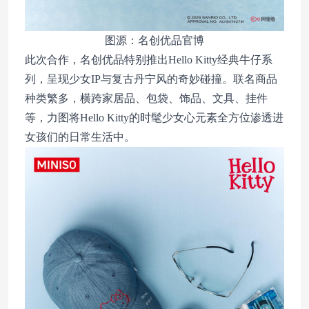
图源：名创优品官博
此次合作，名创优品特别推出Hello Kitty经典牛仔系
列，呈现少女IP与复古丹宁风的奇妙碰撞。联名商品
种类繁多，横跨家居品、包袋、饰品、文具、挂件
等，力图将Hello Kitty的时髦少女心元素全方位渗透进
女孩们的日常生活中。