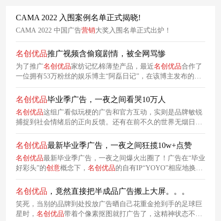
CAMA 2022 入围案例名单正式揭晓!
CAMA 2022 中国广告
营销
大奖入围名单正式出炉！
名
创优
品
推广视频含偷窥剧情，被全网骂惨
为了推广
名
创优
品
家纺记忆棉薄垫产品，最近
名
创优
品
合作了
一位拥有53万粉丝的娱乐博主“阿磊日记”，在该博主发布的推
广视频中，竟然出现了“通过地板缝隙偷窥楼下女性卧室”的剧
情，
名
创优
品
也因此遭到大量网友抵制。
名
创优
品
毕业季广告，一夜之间看哭10万人
名
创优
品
这组广看似玩梗的广告和官方互动，实则是品牌敏锐
捕捉到社会情绪后的正向反馈。还有在前不久的世界无烟日，
名
创优
品
投放了一组“禁烟不止世界无烟日”的主题广告。
名
创优
品
最新毕业季广告，一夜之间狂揽10w+点赞
名
创优
品
最新毕业季广告，一夜之间爆火出圈了！广告在“毕业
好彩头”的
创意
概念下，
名
创优
品
的自有IP“YOYO”相应地换上
了各种彩色头发。在网友们眼里，
名
创优
品
这则广告更像是用
一种温和不张扬的方式，传递反对网络暴力的深层含义。
名
创优
品
，竟然直接把半成品广告搬上大屏。。。
笑死，当别的品牌到处投放广告晒自己花重金抢到手的足球巨
星时，
名
创优
品
带着个像素抠图就打广告了，这精神状态不得