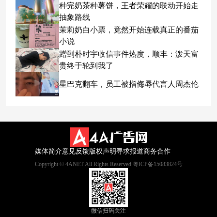
种完奶茶种薯饼，王者荣耀的联动开始走
抽象路线
茉莉奶白小票，竟然开始连载真正的番茄
小说
蹭到朴时宇收信事件热度，顺丰：泼天富
贵终于轮到我了
星巴克翻车，员工被指侮辱代言人周杰伦
媒体简介
意见反馈
版权声明
寻求报道
商务合作
Copyright © 4ANET All Rights Reserved 粤ICP备15083824号
微信扫码关注