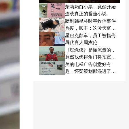
茉莉奶白小票，竟然开始
连载真正的番茄小说
蹭到韩星朴时宇收信事件
热度，顺丰：这泼天富贵
终于轮到我了
星巴克翻车，员工被指侮
辱代言人周杰伦
《蜘蛛侠》是懂流量的，
竟然找佛得角门将拍宣传
片
美的电梯广告创意好有
趣，怀疑策划部混进了天
才