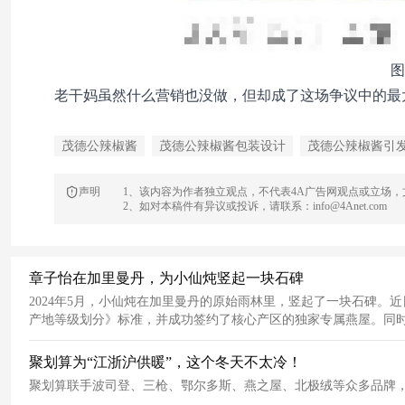
图
老干妈虽然什么营销也没做，但却成了这场争议中的最
茂德公辣椒酱
茂德公辣椒酱包装设计
茂德公辣椒酱引
声明
1、该内容为作者独立观点，不代表4A广告网观点或立场
2、如对本稿件有异议或投诉，请联系：info@4Anet.com
章子怡在加里曼丹，为小仙炖竖起一块石碑
2024年5月，小仙炖在加里曼丹的原始雨林里，竖起了一块石碑
产地等级划分》标准，并成功签约了核心产区的独家专属燕屋。同
《加里曼丹的碑》的溯源大片。这一标准的出台，得益于小仙炖的
聚划算为“江浙沪供暖”，这个冬天不太冷！
聚划算联手波司登、三枪、鄂尔多斯、燕之屋、北极绒等众多品牌