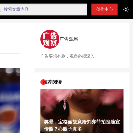
创作中心
Tog
广告观察
广告要想有趣，观察必须深入!
推荐阅读
笑晕，宝格丽故意给刘亦菲拍挡脸宣
传照？心眼子真多