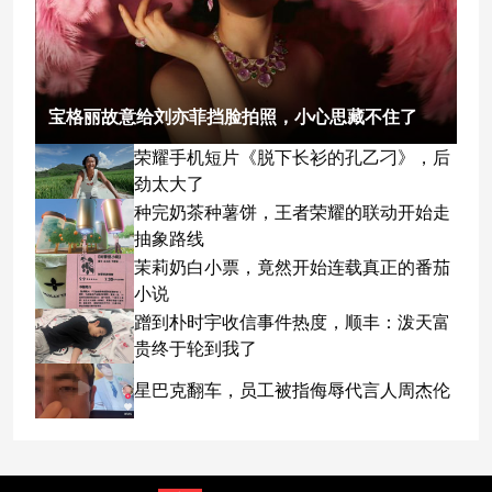
宝格丽故意给刘亦菲挡脸拍照，小心思藏不住了
荣耀手机短片《脱下长衫的孔乙刁》，后
劲太大了
种完奶茶种薯饼，王者荣耀的联动开始走
抽象路线
茉莉奶白小票，竟然开始连载真正的番茄
小说
蹭到朴时宇收信事件热度，顺丰：泼天富
贵终于轮到我了
星巴克翻车，员工被指侮辱代言人周杰伦