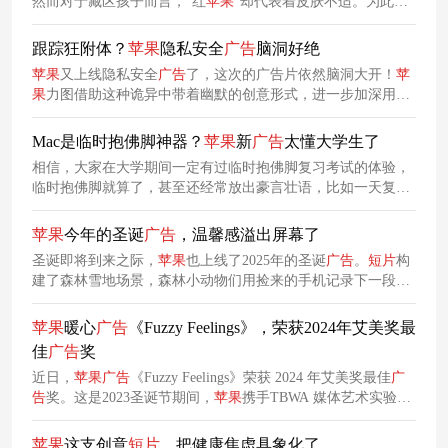
然而对于藏区孩子而言，“红
苹果
”却代表着皮肤不适。为此，
京东健康上线了一支公益广告《不可爱的红
苹果
》，邀请所有
人一起呵护藏区孩子的笑容。
跟踪狂附体？
苹果
隐私安全
广告
脑洞好绝
苹果
又上线隐私安全
广告
了，这次的广告片依然脑洞大开！
苹
果
力图借助这种诡异中带着幽默的创意形式，进一步加深用户
对品牌重视隐私、懂用户顾虑的认知，并巩固
苹果
安全可靠的
品牌形象。
Mac是临时抱佛脚神器？
苹果
新
广告
太懂大学生了
相信，大家在大学期间一定有过临时抱佛脚复习考试的体验，
临时抱佛脚就算了，甚至还经常放出豪言壮语，比如一天复习
3本书什么的。针对大学生们这种行为，
苹果
上线了一支幽默
短片
，力图证明其MacBook Air是临时抱佛脚“神器”。
苹果
今年的圣诞
广告
，温馨感溢出屏幕了
圣诞即将到来之际，
苹果
也上线了2025年的圣诞
广告
。
短片
构
建了森林雪地场景，森林小动物们用捡来的手机记录下一段极
为温馨有趣的“朋友之歌”合唱，整个故事既浪漫又充满童趣，
帮助
苹果
进一步塑造了有温度的品牌形象。
苹果
暖心
广告
《Fuzzy Feelings》，荣获2024年艾美奖最
佳
广告
奖
近日，
苹果
广告
《Fuzzy Feelings》荣获 2024 年艾美奖最佳
广
告
奖。这是2023圣诞节期间，
苹果
携手TBWA 媒体艺术实验室
制作并使用 iPhone 15 拍摄的节日
广告
。
苹果
这支创意
短片
，把健康焦虑具象化了