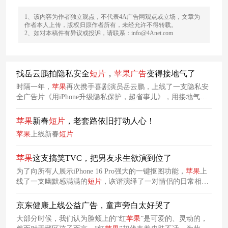
1、该内容为作者独立观点，不代表4A广告网观点或立场，文章为
作者本人上传，版权归原作者所有，未经允许不得转载。
2、如对本稿件有异议或投诉，请联系：info@4Anet.com
找岳云鹏拍隐私安全
短片
，
苹果
广告
变得接地气了
时隔一年，
苹果
再次携手喜剧演员岳云鹏，上线了一支隐私安
全广告片《用iPhone升级隐私保护，超省事儿》，用接地气的
剧情爆笑演绎手机隐私安全的那些事儿，让观众在笑声中快速
代入隐私泄露的焦虑，继而让观众快速记住
苹果
手机“面容ID
苹果
新春
短片
，老套路依旧打动人心！
锁APP”“密码自动存储”等功能解决方案。
苹果
上线新春
短片
苹果
这支搞笑TVC，把男友求生欲演到位了
为了向所有人展示iPhone 16 Pro强大的一键抠图功能，
苹果
上
线了一支幽默感满满的
短片
，诙谐演绎了一对情侣的日常相处
片段，让iPhone 16 Pro的照片编辑功能自然而然融入到男子的
求生欲故事中，力图吸引更多人购买产品。
京东健康上线公益广告，童声旁白太好哭了
大部分时候，我们认为脸颊上的“红
苹果
”是可爱的、灵动的，