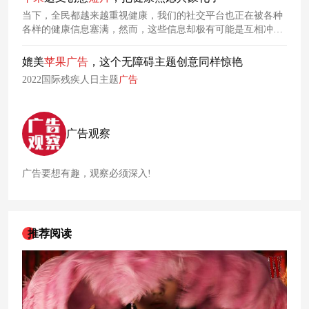
当下，全民都越来越重视健康，我们的社交平台也正在被各种
各样的健康信息塞满，然而，这些信息却极有可能是互相冲突
的。在这个背景下，
苹果
上线了一支全新
广告
短片
，希望鼓励
每个人都倾听自己身体的声音。
媲美
苹果
广告
，这个无障碍主题创意同样惊艳
2022国际残疾人日主题
广告
广告观察
广告要想有趣，观察必须深入!
推荐阅读