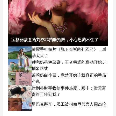
宝格丽故意给刘亦菲挡脸拍照，小心思藏不住了
荣耀手机短片《脱下长衫的孔乙刁》，后
劲太大了
种完奶茶种薯饼，王者荣耀的联动开始走
抽象路线
茉莉奶白小票，竟然开始连载真正的番茄
小说
蹭到朴时宇收信事件热度，顺丰：泼天富
贵终于轮到我了
星巴克翻车，员工被指侮辱代言人周杰伦