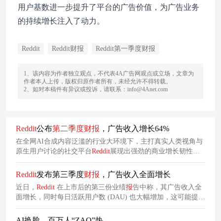
用户基数进一步提升了平台的广告价值，为广告业务
的持续增长注入了动力。
Reddit
Reddit财报
Reddit第一季度财报
1、该内容为作者独立观点，不代表4A广告网观点或立场，文章为
作者本人上传，版权归原作者所有，未经允许不得转载。
2、如对本稿件有异议或投诉，请联系：info@4Anet.com
Reddit
公布
第二季度
财
报
，广告收入增长64%
在全网AI合成内容泛滥的行业大环境下，主打真实人类视角与
原生用户讨论的社交平台
Reddit
展现出强劲的商业增长韧性，
第二季度
营收数据亮眼，广告收入增长64%，实现大幅攀升。
Reddit
发布第三季度
财
报
，广告收入全面增长
近日，
Reddit
在上市后的第三份业绩
报
告中称，其广告收入全
面增长，同时每日活跃用户数 (DAU) 也大幅增加，这可能提升
其在竞争激烈的社交媒体领域中作为关键宣传空间的地位。
AI换脸，百万人“ZAO”热