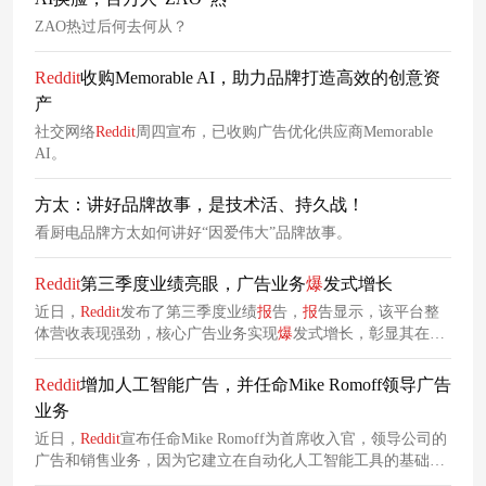
ZAO热过后何去何从？
Reddit
收购Memorable AI，助力品牌打造高效的创意资
产
社交网络
Reddit
周四宣布，已收购广告优化供应商Memorable
AI。
​方太：讲好品牌故事，是技术活、持久战！
看厨电品牌方太如何讲好“因爱伟大”品牌故事。
Reddit
第三季度业绩亮眼，广告业务
爆
发式增长
近日，
Reddit
发布了第三季度业绩
报
告，
报
告显示，该平台整
体营收表现强劲，核心广告业务实现
爆
发式增长，彰显其在营
销领域的商业价值持续提升，广告业务已成为驱动该平台营收
增长的核心动力。
Reddit
增加人工智能广告，并任命Mike Romoff领导广告
业务
近日，
Reddit
宣布任命Mike Romoff为首席收入官，领导公司的
广告和销售业务，因为它建立在自动化人工智能工具的基础
上，从翻译到创意再到文案。