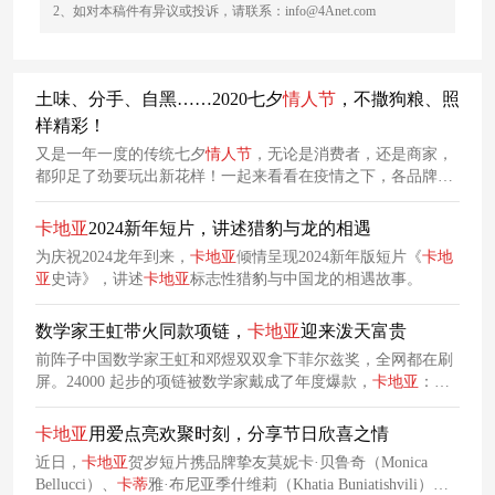
2、如对本稿件有异议或投诉，请联系：info@4Anet.com
土味、分手、自黑……2020七夕
情人节
，不撒狗粮、照
样精彩！
又是一年一度的传统七夕
情人节
，无论是消费者，还是商家，
都卯足了劲要玩出新花样！一起来看看在疫情之下，各品牌又
有什么新花样吧！
卡地亚
2024新年短片，讲述猎豹与龙的相遇
为庆祝2024龙年到来，
卡地亚
倾情呈现2024新年版短片《
卡地
亚
史诗》，讲述
卡地亚
标志性猎豹与中国龙的相遇故事。
数学家王虹带火同款项链，
卡地亚
迎来泼天富贵
前阵子中国数学家王虹和邓煜双双拿下菲尔兹奖，全网都在刷
屏。24000 起步的项链被数学家戴成了年度爆款，
卡地亚
：这
泼天富贵我也没想到啊。
卡地亚
用爱点亮欢聚时刻，分享节日欣喜之情
近日，
卡地亚
贺岁短片携品牌挚友莫妮卡·贝鲁奇（Monica
Bellucci）、
卡蒂
雅·布尼亚季什维莉（Khatia Buniatishvili）、