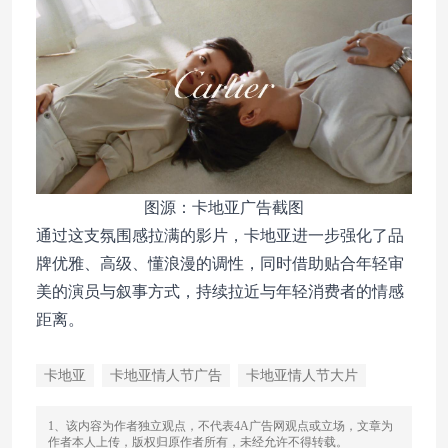
图源：卡地亚广告截图
通过这支氛围感拉满的影片，卡地亚进一步强化了品
牌优雅、高级、懂浪漫的调性，同时借助贴合年轻审
美的演员与叙事方式，持续拉近与年轻消费者的情感
距离。
卡地亚
卡地亚情人节广告
卡地亚情人节大片
1、该内容为作者独立观点，不代表4A广告网观点或立场，文章为
作者本人上传，版权归原作者所有，未经允许不得转载。