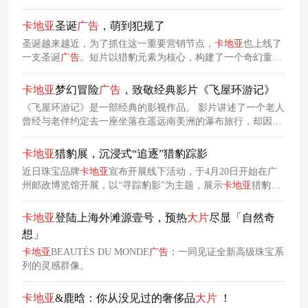
格什菲·法拉哈尼（Golshifteh Farahani）、王嘉尔 、李现 、白
敬亭 、宋佳一同共祝新年，用爱点亮欢聚时刻。
卡地亚
圣诞
广告
，萌到犯规了
圣诞越来越近，为了抓住这一重要营销节点，
卡地亚
也上线了
一支圣诞
广告
。短片以猎豹元素为核心，构建了一个奇幻童话
般的设定，整个创意既贴合圣诞的节日氛围，又牢牢扎根于
卡
地亚
的品牌底蕴，有效强化了消费者对
卡地亚
经典元素的认
卡地亚
梦幻冒险
广告
，致敬经典影片《飞屋环游记》
知，让品牌文化焕发活力。
《飞屋环游记》是一部经典的影视作品。 影片讲述了一个老人
曾经与老伴约定去一座坐落在遥远南美洲的瀑布旅行，却因为
生活奔波一直未能成行，直到自己的老屋要被强拆时才决定带
着屋子一起飞向瀑布，路上与结识的小胖子罗素一起冒险的经
卡地亚
猎豹展，沉浸式“追逐”猎豹踪影
历。 近日，
卡地亚
（Cartier）以此为灵感发起了一项邀请，邀
近日珠宝品牌
卡地亚
宣布开展线下活动，于4月20日开始在广
请消费者进行一场梦幻般的冒险。
州邮政博览馆开展，以“寻踪豹影”为主题，展示
卡地亚
猎豹标
志的来源和发展，参观者通过全感官互动和沉浸式体验能够感
受到
卡地亚
的设计风格。
卡地亚
登陆上海外滩源壹号，预热
大片
尽显「自然奇
想」
卡地亚
BEAUTÉS DU MONDE
广告
：一同见证全新高级珠宝系
列的灵感群像。
卡地亚
&鹿晗：你从没见过的奢侈品
大片
！