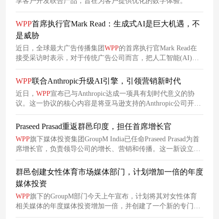
享客户开发联合产品，旨在为客户提供优化的数字体验。
WPP
首席执行官Mark Read：生成式AI是巨大机遇，不
是威胁
近日，全球最大广告传播集团
WPP
的首席执行官Mark Read在
接受采访时表示，对于传统广告公司而言，把人工智能(AI)用
于广告行业的创意工作更多的是机遇，而不是威胁。
WPP
联合Anthropic升级AI引擎，引领营销新时代
近日，
WPP
宣布已与Anthropic达成一项具有划时代意义的协
议。这一协议的核心内容是将亚马逊支持的Anthropic公司开发
的先进AI大型语言模型套件——Claude，深度整合到
WPP
的核
心营销操作系统
WPP
Open中。
WPP
宣布与Anthropic达成
合作
Praseed Prasad重返群邑印度，担任首席增长官
值得注意的是，
WPP
并非首次与大型语言模型提供商展开
合
WPP
旗下媒体投资集团GroupM India已任命Praseed Prasad为首
作
。此次与Anthropic的交易也是
WPP
在人工智能、数据和技术
席增长官，负责领导公司的增长、营销和传播。这一新设立的
领域持续投入的重要一环。
职位旨在帮助公司加速增长并加强其在媒体投资和营销
合作
方
面的地位。
群邑创建女性体育市场媒体部门，计划增加一倍的年度
媒体投资
WPP
旗下的GroupM部门今天上午宣布，计划将其对女性体育
相关媒体的年度媒体投资增加一倍，并创建了一个新的专门市
场来专注于此。