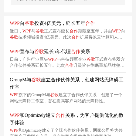
WPP
向
谷
歌
投资4亿美元，延长五年
合作
近日，
WPP
与
谷
歌
正式宣布延长
合作
期限至五年，并由
WPP
向
谷
歌
技术领域投资4亿美元。此次
合作
扩展将以云计算和人工
智能技术为核心
合作
方向，通过
WPP
旗下市场营销AI平台
WPP
Open推进相关AI计划，全面增强整合营销、商务及创意生产能
WPP
宣布与
谷
歌
延长5年代理
合作
关系
力。
日前，广告行业巨头
WPP
与科技领军企业
谷
歌
正式宣布将双方
合作伙伴关系延长五年。此次
合作
升级旨在彻底重塑品牌整合
创意、制作、媒体、体验与商务的全链路流程，为
谷
歌
提供实
时个性化服务的同时，突破传统效率提升的局限，释放更大的
GroupM与
谷
歌
建立合作伙伴关系，创建网站无障碍工
增长潜力。
作室
WPP
旗下的GroupM与
谷
歌
建立了合作伙伴关系，创建了一个
网站无障碍工作室，旨在提高客户网站的无障碍性。
WPP
和Optimizely建立
合作
关系，为客户提供优化的数
字体验
WPP
和Optimizely建立了全球合作伙伴关系，两家公司将为共