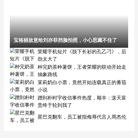
宝格丽故意给刘亦菲挡脸拍照，小心思藏不住了
荣耀手机短片《脱下长衫的孔乙刁》，后
劲太大了
种完奶茶种薯饼，王者荣耀的联动开始走
抽象路线
茉莉奶白小票，竟然开始连载真正的番茄
小说
蹭到朴时宇收信事件热度，顺丰：泼天富
贵终于轮到我了
星巴克翻车，员工被指侮辱代言人周杰伦