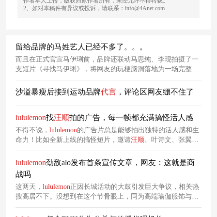
作者本人上传，版权归原作者所有，未经允许不得转载。
2、如对本稿件有异议或投诉，请联系：info@4Anet.com
留给品牌的马姓艺人已经不多了。。。
而且在正式官宣马伊琍前，品牌还联动马思纯、李现拍摄了一
支短片《寻找马伊琍》，将网友的玩梗脑洞落地为一场完整的
营销事件。
沙溢暴瘦后接到运动品牌
代言
，评论区网友绷不住了
lululemon
找
汪
顺
拍的广告，每一帧都充满搞怪活人感
不得不说，
lululemon
的广告片总是能够拍出独特的活人感和生
命力！比如全新上线的搞怪短片，邀请
汪
顺
、叶诗文、张翼
祥、何峻毅四位运动员出镜，用“烦人队友”的趣味视角切入，
捕捉他们训练生活中最真实、最松弛的日常互动，看完感觉气
lululemon
劲敌alo发布首条宣传文章，网友：这就是商
血都变充足了。
战吗
这两天，
lululemon
正因长城活动的大鼓引发巨大争议，相关热
搜高居不下。没想到在这个节骨眼上，同为高端瑜伽服饰与运
动休闲品牌、常常被称为“
lululemon
劲敌”的alo，今日突然发布
了首条宣传推文《你好，中国》，正式闯入中国市场！