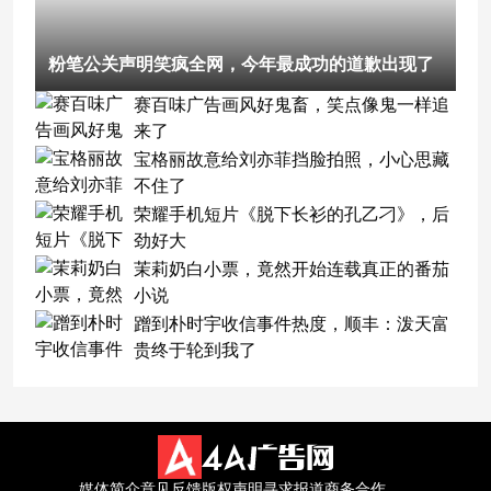
粉笔公关声明笑疯全网，今年最成功的道歉出现了
赛百味广告画风好鬼畜，笑点像鬼一样追
来了
宝格丽故意给刘亦菲挡脸拍照，小心思藏
不住了
荣耀手机短片《脱下长衫的孔乙刁》，后
劲好大
茉莉奶白小票，竟然开始连载真正的番茄
小说
蹭到朴时宇收信事件热度，顺丰：泼天富
贵终于轮到我了
媒体简介
意见反馈
版权声明
寻求报道
商务合作