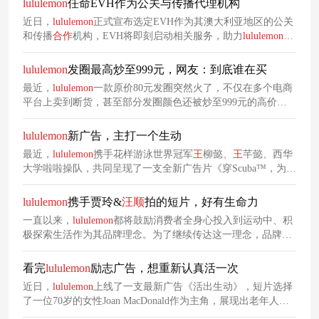
lululemon
任命EVH作为公关与传播代理机构
近日，
lululemon
正式宣布选定EVH作为其澳大利亚地区的公关
和传播
合作
机构，EVH将即刻启动相关服务，助力
lululemon
在
澳大利亚市场的品牌传播与业务拓展。EVH的专业公关传播能
力，将成为
lululemon
实现这一战略目标的重要助力，助力品牌
lululemon
发圈最高炒至999元，网友：到底谁在买
在澳大利亚市场进一步提升品牌影响力、深化社区联结。
最近，
lululemon
一款原价80元发圈突然火了，不仅在多个电商
平台上卖到断货，甚至部分发圈颜色还被炒至999元的高价！
虽然中产都爱买
lululemon
，但这个品牌毕竟不是巴黎世家那样
的奢侈品牌，也因此，一个发圈溢价炒至999元，便迅速引发
lululemon
新广告，主打一个生动
了关注和热议。
最近，
lululemon
携手花样游泳世界冠军
王
柳懿、
王
芊懿、西华
大学啦啦操队，共同呈现了一支全新广告片《穿Scuba™，为自
己喝彩吧》，短片全程舍弃旁白，转而用极为生动的身体律动
作为核心表达载体，让观众直观感受到运动带来的快乐与力
lululemon
携手贾玲&
汪
顺
拍的短片，好有生命力
量。
一直以来，
lululemon
都将鼓励消费者全身心投入到运动中、积
极探索生活作为其品牌理念。为了继续传达这一理念，品牌携
手贾玲、游泳世界冠军
汪
順
，共同呈现了一支TVC《动起来感
觉好就好》，将品牌理念转化为“动起来即生命力”的具象表
看完
lululemon
励志广告，想重新认真活一次
达。
近日，
lululemon
上线了一支最新广告《活出生动》，短片选择
了一位70岁的女性Joan MacDonald作为主角，展现出老年人积
极向上、充满活力的一面，借此机会向所有人传递活出精彩、