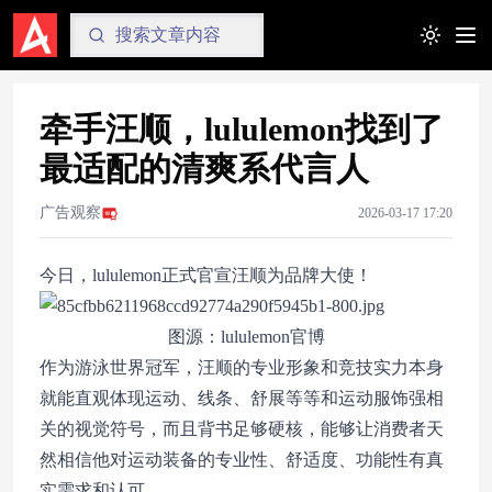
Toggle t
牵手汪顺，lululemon找到了
最适配的清爽系代言人
广告观察
2026-03-17 17:20
今日，lululemon正式官宣汪顺为品牌大使！
图源：lululemon官博
作为游泳世界冠军，汪顺的专业形象和竞技实力本身
就能直观体现运动、线条、舒展等等和运动服饰强相
关的视觉符号，而且背书足够硬核，能够让消费者天
然相信他对运动装备的专业性、舒适度、功能性有真
实需求和认可。