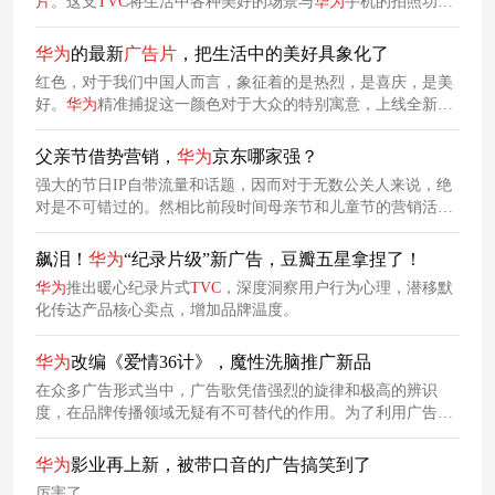
片
。这支
TVC
将生活中各种美好的场景与
华为
手机的拍照功能
相融合，通过一系列细腻动人的画面，使观众在欣赏生活色彩
的过程中，深刻体会到其产品的强大拍摄实力。
华为
的最新
广告片
，把生活中的美好具象化了
红色，对于我们中国人而言，象征着的是热烈，是喜庆，是美
好。
华为
精准捕捉这一颜色对于大众的特别寓意，上线全新
广
告片
《拍红每一种红》，赋予
华为
Mate 70系列产品特别的情感
温度，意图吸引追求品质生活的消费群体关注与选择。
父亲节借势营销，
华为
京东哪家强？
强大的节日IP自带流量和话题，因而对于无数公关人来说，绝
对是不可错过的。然相比前段时间母亲节和儿童节的营销活
动，却不难发现，此次父亲节借势营销，品牌们却显得冷漠很
多。但还是有几支出彩，一起来看看吧！
飙泪！
华为
“纪录片级”新广告，豆瓣五星拿捏了！
华为
推出暖心纪录片式
TVC
，深度洞察用户行为心理，潜移默
化传达产品核心卖点，增加品牌温度。
华为
改编《爱情36计》，魔性洗脑推广新品
在众多广告形式当中，广告歌凭借强烈的旋律和极高的辨识
度，在品牌传播领域无疑有不可替代的作用。为了利用广告歌
在品牌记忆强化方面的特点，
华为
借助经典歌曲《爱情36
计》，创意改编了一支《爱拍36计》
TVC
，意图以此抓住消费
华为
影业再上新，被带口音的广告搞笑到了
者注意力，实现品牌与消费者的沟通。
厉害了。