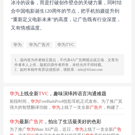
冰冷的设备，而是打破创作壁垒的关键力量，同时结
合中国电影诞生120周年的节点，把手机拍摄提升到
“重新定义电影未来”的高度，让广告既有行业深度，
又有情感温度。
华为
华为广告片
华为TVC
1、该内容为作者独立观点，不代表4A广告网观点或立场，文章为
作者本人上传，版权归原作者所有，未经允许不得转载。
2、如对本稿件有异议或投诉，请联系：info@4Anet.com
华为
上线全新
TVC
，趣味演绎跨语言沟通难题
前段时间，
华为
FreeBudsPro4悦彰耳机正式发布。为了推广其
强大的智慧翻译功能，
华为
上线了一支全新
广告片
，构建了外
国小哥与北京大爷这一充满文化差异的角色组合，趣味演绎跨
语言沟通难题，展示
华为
FreeBudsPro4悦彰耳机强大的听说互
华为
最新
广告片
，拍出了生活最美好的色彩
译功能。
为了推广
华为
Mate X6产品，近日，
华为
上线了一支全新
广告