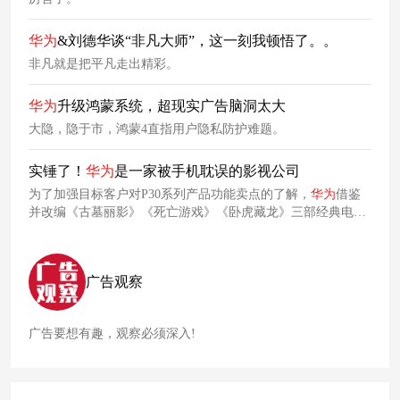
华为
&刘德华谈“非凡大师”，这一刻我顿悟了。。
非凡就是把平凡走出精彩。
华为
升级鸿蒙系统，超现实广告脑洞太大
大隐，隐于市，鸿蒙4直指用户隐私防护难题。
实锤了！
华为
是一家被手机耽误的影视公司
为了加强目标客户对P30系列产品功能卖点的了解，
华为
借鉴
并改编《古墓丽影》《死亡游戏》《卧虎藏龙》三部经典电
影，推出一支制作精良的
广告片
广告观察
广告要想有趣，观察必须深入!