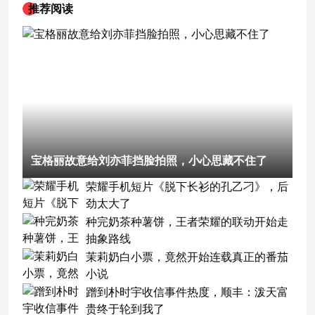
推荐阅读
宝格丽故意给刘亦菲挡脸拍照，小心思藏不住了
荣耀手机短片《脱下长衫的孔乙刁》，后
劲太大了
种完奶茶种薯饼，王者荣耀的联动开始走
抽象路线
茉莉奶白小票，竟然开始连载真正的番茄
小说
蹭到朴时宇收信事件热度，顺丰：泼天富
贵终于轮到我了