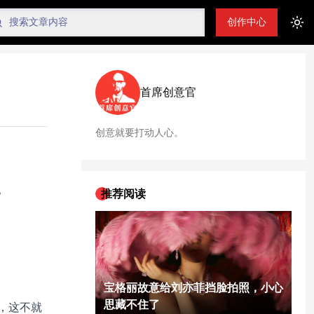
创作中心
Tog
首席创意官
创意就要打动人心。
。
推荐阅读
宝格丽故意给刘亦菲挡脸拍照，小心
思藏不住了
，这不就