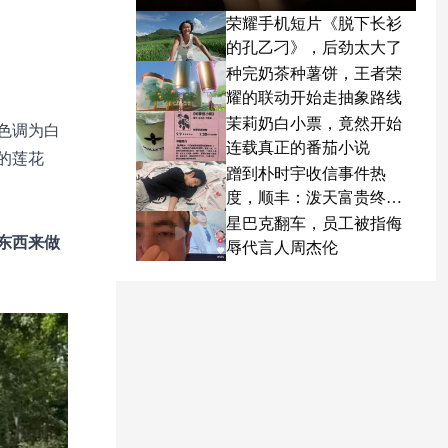
荣耀手机短片《脱下长衫
的孔乙刁》，后劲太大了
种完奶茶种薯饼，王者荣
耀的联动开始走抽象路线
茉莉奶白小票，竟然开始
色调为白
连载真正的番茄小说
的莲花
蹭到朴时宇收信事件热
度，顺丰：泼天富贵终于
轮到我了
星巴克翻车，员工被指侮
东西来做
辱代言人周杰伦