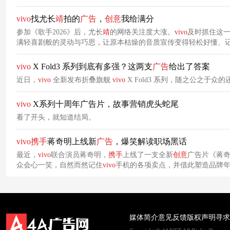
vivo
找尤长
靖
拍的
广告
，
创意
我给满分
参加《歌手2026》后，尤长
靖
的网络关注度大涨。
vivo
及时抓住这
满轻喜剧般的灵动与巧思，让原本枯燥的音质宣传变得轻松好懂、
vivo
X Fold3 系列到底有多强？这两支
广告
给出了答案
近日，
vivo
全新发布折叠旗舰
vivo
X Fold3 系列，随之公之于众
vivo
X系列十周年广告片，故事营销虎头蛇尾
看了开头，就知道结局。
vivo
携手
蒋奇明上线新
广告
，爆笑解读职场黑话
最近，
vivo
联合演员蒋奇明，
携手
上线了一支全新
创意
广告片《蒋奇
众会心一笑，自然而然记住
vivo
手机的各项卖点，并借此塑造品牌
媒体简介
意见反馈
版权声明
寻求