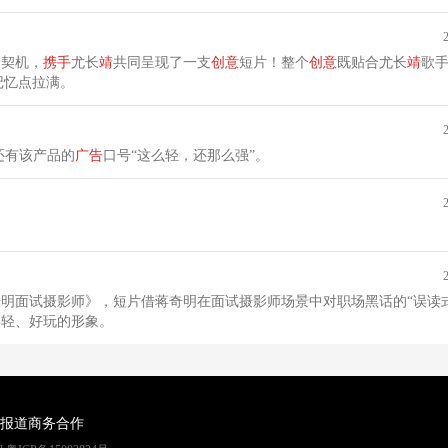
一契机，
携手
尤长
靖
共同呈现了一支
创意
短片！整个
创意
既贴合尤长
靖
歌
记忆点拉满。
的还有该产品的
广告
口号“这么轻，还那么强”。
明面试摄影师》，短片借蒋奇明在面试摄影师场景中对职场黑话的“误读
年轻、好玩的形象。
报道
商务合作