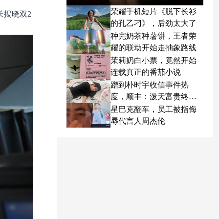
荣耀手机短片《脱下长衫
长揭晓双2
的孔乙刁》，后劲太大了
种完奶茶种薯饼，王者荣
耀的联动开始走抽象路线
茉莉奶白小票，竟然开始
连载真正的番茄小说
蹭到朴时宇收信事件热
度，顺丰：泼天富贵终于
轮到我了
星巴克翻车，员工被指侮
辱代言人周杰伦