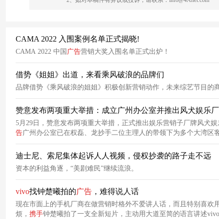
CAMA 2022 入围案例名单正式揭晓!
CAMA 2022 中国
广告
营销大奖入围名单正式出炉！
借势《姐姐》出道，来看乘风破浪的品牌们
品牌借势《乘风破浪的姐姐》积极创新营销动作，未来综艺节目的
赞意发布两项重大举措：成立广州办公室并推出风犬娱乐厂
5月29日，赞意发布两项重大举措，正式推出娱乐营销子厂牌风犬娱
告
广州办公室已在权磊、龙抄手二位主理人的带领下为多个大湾区
海、广州等地人才与资源，但以更在地和紧密的客户服务，提供内
迪士尼、索尼集体起诉人人视频，侵权抄袭的路子走不远
资本的利益角逐，“美剧难民”继续流浪。
vivo
找钟楚曦拍的
广告
，难得说人话
现在市面上的手机厂商在做营销时格外不爱讲人话，而且特别喜欢
烦，
携手
钟楚曦拍了一支全新短片，主动用大道至简的语言讲述vivoX