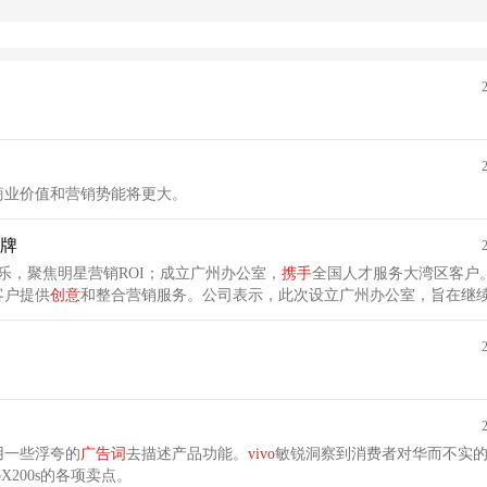
商业价值和营销势能将更大。
牌
乐，聚焦明星营销ROI；成立广州办公室，
携手
全国人才服务大湾区客户
客户提供
创意
和整合营销服务。公司表示，此次设立广州办公室，旨在继
容增长解决方案。
用一些浮夸的
广告词
去描述产品功能。
vivo
敏锐洞察到消费者对华而不实
200s的各项卖点。