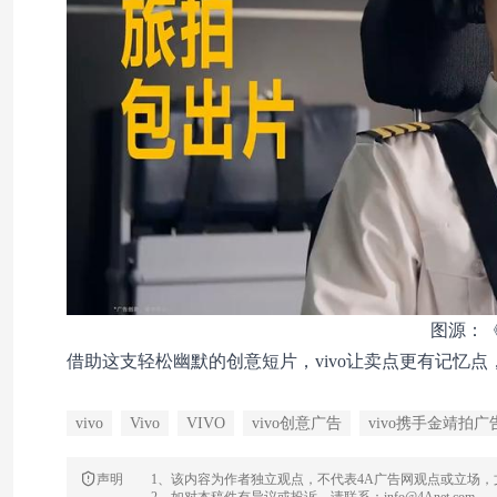
图源：
借助这支轻松幽默的创意短片，vivo让卖点更有记忆
vivo
Vivo
VIVO
vivo创意广告
vivo携手金靖拍广
声明
1、该内容为作者独立观点，不代表4A广告网观点或立场
2、如对本稿件有异议或投诉，请联系：info@4Anet.com