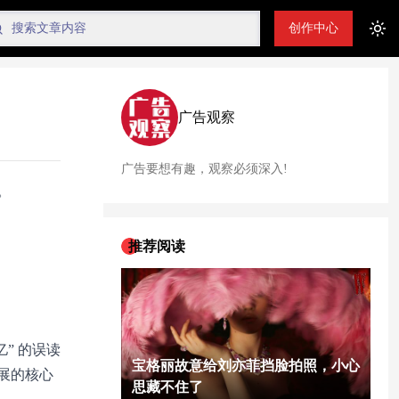
创作中心
Tog
广告观察
广告要想有趣，观察必须深入!
。
推荐阅读
” 的误读
宝格丽故意给刘亦菲挡脸拍照，小心
展的核心
思藏不住了