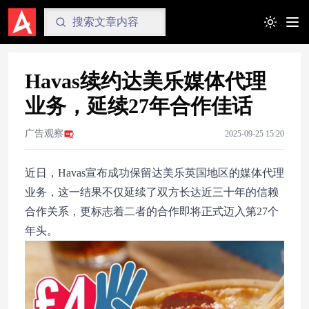
Toggle t
Havas续约达美乐媒体代理
业务，延续27年合作佳话
广告观察
2025-09-25 15:20
近日，Havas宣布成功保留达美乐英国地区的媒体代理
业务，这一结果不仅延续了双方长达近三十年的信赖
合作关系，更标志着二者的合作即将正式迈入第27个
年头。