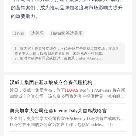
的营销案例，成为推动品牌知名度与市场影响力提升
的重要助力。
Havas
达美乐
Havas续签达美乐
1、该内容为作者独立观点，不代表4A广告网观点或立场，文章为
作者本人上传，版权归原作者所有，未经允许不得转载。
2、如对本稿件有异议或投诉，请联系：info@4Anet.com
汉威士集团在新加坡成立合资代理机构
近日，汉威士集团宣布，旗下
HAVAS
Red与 H/Advisors 将在新
加坡成立合资公司，该合资公司将为客户提供世界一流的服
务，把战略性企业传播与增强的公关、社交、体验及内容能力
相结合，服务于新加坡及东南亚市场。
奥美加拿大公司任命Jeremy Daly为首席战略官
不久前，奥美加拿大公司官宣任命Jeremy Daly为首席战略官。
Daly将在不同的办公室为客户工作，包括Mondelez、TD
Bank、Unilever、Hellmann's、Absolut和Kimberly-Clark。