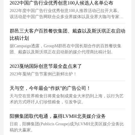
2022中国广告行业优秀创意100人候选人名单公布
2022年度中国广告行业优秀创意100人推荐活动已拉开大幕。
该活动是中国广告网联合众多业界媒体以及业界大咖与专家，
共同发起年度广告业最佳创意人评选活动。本年度评选工作，
遴选出全国100位优秀创意领军人。
群邑三大客户百胜餐饮集团、戴森以及斯沃琪正在启动
比稿计划
据Campaign透露，GroupM群邑在中国长期合作的百胜餐饮集
团、戴森以及斯沃琪正在启动新的媒介代理商比稿计划。
2023戛纳国际创意节最全盘点来了
2023年戛纳广告节案例已新鲜出炉！
天与空，今年最会“作妖”的广告公司！
天与空在世界粮食日将黄金制成黄金大米扔到上海，以行为艺
术的方式呼吁人们珍惜粮食，引发争议。
阳狮集团取代电通，赢得LVMH北美媒介业务
日前，阳狮集团(Publicis Groupe)成为LVMH北美区媒介业务比
稿的大赢家。