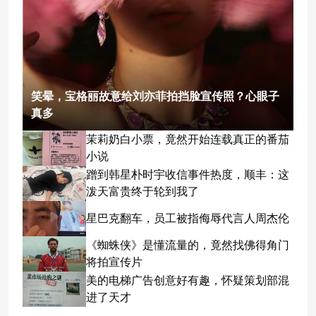
笑晕，宝格丽故意给刘亦菲拍挡脸宣传照？心眼子
真多
茉莉奶白小票，竟然开始连载真正的番茄
小说
蹭到韩星朴时宇收信事件热度，顺丰：这
泼天富贵终于轮到我了
星巴克翻车，员工被指侮辱代言人周杰伦
《蜘蛛侠》是懂流量的，竟然找佛得角门
将拍宣传片
美的电梯广告创意好有趣，怀疑策划部混
进了天才