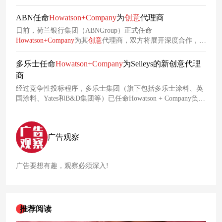
ABN任命
Howatson+Company
为
创意
代理商
日前，荷兰银行集团（ABNGroup）正式任命
Howatson+Company
为其
创意
代理商，双方将展开深度合作，共
同打造以消费者为核心的创新品牌战略。此次合作将为该集团
悠久的品牌历史注入新鲜活力与
创意
能量，推动品牌在竞争中
多乐士任命
Howatson+Company
为Selleys的新创意代理
进一步凸显差异化优势。
商
经过竞争性投标程序，多乐士集团（旗下包括多乐士涂料、英
国涂料、Yates和B&D集团等）已任命Howatson + Company负责
其Selleys
业务
，该任命立即生效。
广告观察
广告要想有趣，观察必须深入!
推荐阅读