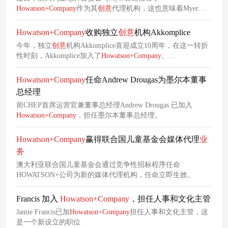
Howatson+Company
作为其
创意
代理机构，这也意味着Myer与
Clemenger BBDO、Hogarth长达15年的合作结束。
Howatson+Company
凭借对Myer
业务
的深度理解以及团队本身
Howatson+Company
收购独立
创意
机构Akkomplice
所具备的专业营销知识，拿下了此次
业务
。
今年，独立
创意
机构Akkomplice喜迎成立10周年，在这一转折
性时刻，Akkomplice加入了
Howatson+Company
。
Howatson+Company
创始人兼首席执行官Chris Howatson表示：
“我钦佩Kenny作为一名机构领导者，以及他对客户坚定不移的
Howatson+Company
任命Andrew Drougas为墨尔本董事
承诺。近年来，我们相互支持，当有机会合并我们的
业务
并欢
总经理
迎Kenny和他的团队时，这是一种自然的契合。”Akkomplice团
前CHEP首席运营官兼董事总经理Andrew Drougas 已加入
队现已加入墨尔本校区的
Howatson+Company
，客户包括Totally
Howatson+Company
，担任墨尔本董事总经理。
Workwear、Sorbent和Slater&Gordon。
Howatson+Company
赢得联合国儿童基金会媒体代理
业
务
澳大利亚联合国儿童基金会通过竞争性招标程序任命
HOWATSON+公司为新的媒体代理机构，任命立即生效。
Francis 加入
Howatson+Company
，担任人事和文化主管
Jamie Francis已加
Howatson+Company
担任人事和文化主管，这
是一个新设立的职位