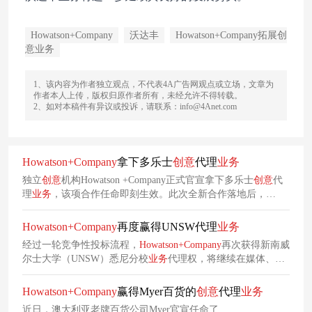
Howatson+Company
沃达丰
Howatson+Company拓展创
意业务
1、该内容为作者独立观点，不代表4A广告网观点或立场，文章为
作者本人上传，版权归原作者所有，未经允许不得转载。
2、如对本稿件有异议或投诉，请联系：info@4Anet.com
Howatson+Company
拿下多乐士
创意
代理
业务
独立
创意
机构Howatson +Company正式官宣拿下多乐士
创意
代
理
业务
，该项合作任命即刻生效。此次全新合作落地后，
Howatson+Company
将全面承接多乐士澳大利亚市场的品牌发展
工作，全权负责品牌战略规划、
创意
内容打造与全链路生产落
Howatson+Company
再度赢得UNSW代理
业务
地等核心
业务
。
经过一轮竞争性投标流程，
Howatson+Company
再次获得新南威
尔士大学（UNSW）悉尼分校
业务
代理权，将继续在媒体、
创
意
和内容制作方面与该校展开合作。此前，该机构于2022年首
次被任命负责媒体
业务
，并于2023年进一步获得
创意
和制作
业
Howatson+Company
赢得Myer百货的
创意
代理
业务
务
的委任。
近日，澳大利亚老牌百货公司Myer官宣任命了