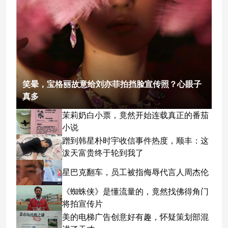
笑晕，宝格丽故意给刘亦菲拍挡脸宣传照？心眼子
真多
茉莉奶白小票，竟然开始连载真正的番茄
小说
蹭到韩星朴时宇收信事件热度，顺丰：这
泼天富贵终于轮到我了
星巴克翻车，员工被指侮辱代言人周杰伦
《蜘蛛侠》是懂流量的，竟然找佛得角门
将拍宣传片
美的电梯广告创意好有趣，怀疑策划部混