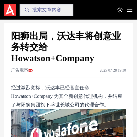
Toggle t
阳狮出局，沃达丰将创意业
务转交给
Howatson+Company
广告观察
2025-07-28 19:30
经过激烈竞标，沃达丰已经官宣任命
Howatson+Company 为其全新创意代理机构，并结束
了与阳狮集团旗下盛世长城公司的代理合作。