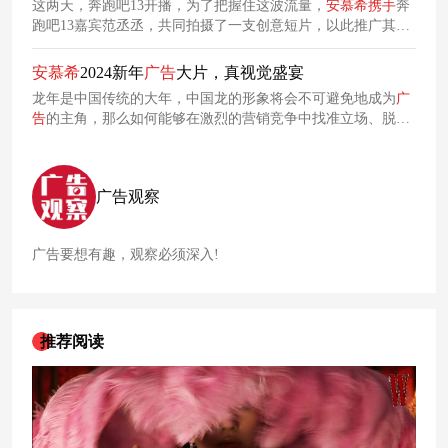
这两天，奔跑吧13开播，为了把握住这波流量，
安
慕
希
携手
奔
跑吧13嘉宾范丞丞，共同拍摄了一支创意短片，以此推广其黄
桃燕麦爆珠酸奶产品。短片以导演组灵魂拷问“怎么能爆”为切
入点，引发范丞丞一系列诙谐幽默的反应，全方位强化 “爆珠”
安
慕
希
2024新年
广告
大片，真视觉盛宴
这一产品特色。
龙年是中国传统的大年，中国龙的形象将会不可避免地成为
广
告
的主角，那么如何能够在激烈的营销竞争中找准立场、脱颖
而出？ 近日，
安
慕
希
携手
品牌代言人迪丽热巴、王鹤棣、
StephenCurry齐献祝福，“龙”重发布2024新年
广告
大片，缤纷炫
彩的视觉画面，让人仿佛置身于龙年过节的愉快氛围中。
广告观察
广告要想有趣，观察必须深入!
推荐阅读