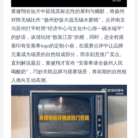
黄健翔在短片中延续其标志性的犀利与幽默，将扬州
对阵无锡比作 “扬州炒饭大战无锡水蜜桃”，点评南京
与苏州打平时用“经济中心与文化中心得一碗水端平”
的妙语，诙谐玩转“散装江苏”的梗，同时，还全程摇
着印有安慕希logo的定制小扇，在观赛点评中让品牌
元素成为场景的自然组成部分，而非刻意推广卖点。
直到解说最后，黄健翔才宣布 “安慕希请全扬州人民
喝酸奶”，巧妙关联品牌与观赛场景，将前期的自然植
入推向互动高潮。