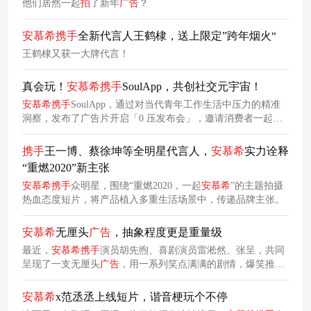
他们居然一起
拍
了新年
广告
？
安
慕
希
携手
全新代言人王鹤棣，送上限定”跨年烟火“
王鹤棣又获一大牌代言！
真会玩！
安
慕
希
携手
SoulApp，共创社交元宇宙！
安
慕
希
携手
SoulApp，通过对当代青年工作生活中压力的精准
洞察，发布了广告片开启「0 压发布会」，邀请消费者一起寻
找自我，感受身体失重，还原自在灵魂。
携手
王一博、蔡徐坤等全明星代言人，
安
慕
希
实力诠释
“重燃2020”新主张
安
慕
希
携手
众明星，围绕“重燃2020，一起
安
慕
希
”的主题拍摄
热血态度短片，将产品植入多重生活场景中，传递品牌主张。
安
慕
希
无厘头
广告
，抽象程度更是重量级
最近，
安
慕
希
携手
演员胡先煦、喜剧演员雷淞然、张呈，共同
呈现了一支无厘头
广告
，用一系列笑点满满的剧情，爆笑推广
安
慕
希
黄桃燕麦爆爆珠酸奶，力图抓住年轻人的注意力，让品
牌与年轻人玩在一起。
安
慕
希
x范丞丞上线短片，谐音梗玩个不停