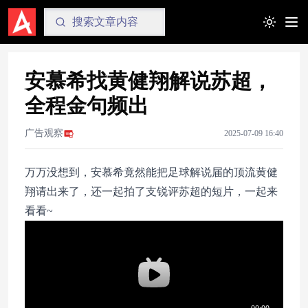
Toggle t
安慕希找黄健翔解说苏超，
全程金句频出
广告观察
2025-07-09 16:40
万万没想到，安慕希竟然能把足球解说届的顶流黄健
翔请出来了，还一起拍了支锐评苏超的短片，一起来
看看~