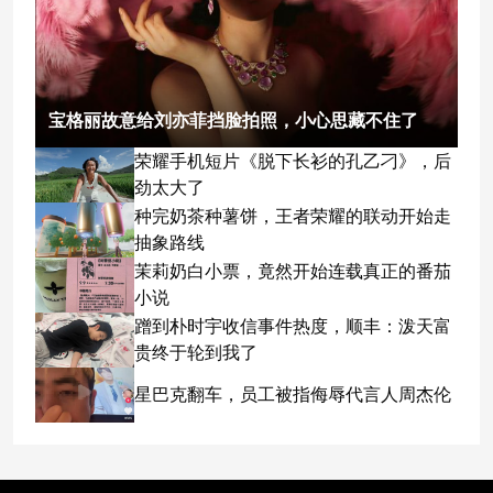
宝格丽故意给刘亦菲挡脸拍照，小心思藏不住了
荣耀手机短片《脱下长衫的孔乙刁》，后
劲太大了
种完奶茶种薯饼，王者荣耀的联动开始走
抽象路线
茉莉奶白小票，竟然开始连载真正的番茄
小说
蹭到朴时宇收信事件热度，顺丰：泼天富
贵终于轮到我了
星巴克翻车，员工被指侮辱代言人周杰伦