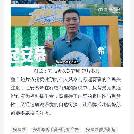
图源：安慕希&黄健翔 短片截图
整个短片依托黄健翔的个人风格与苏超赛事的全民关
注度，让安慕希在有梗有趣的解说中，从背景元素逐
渐过渡为福利提供者，既保持了内容的趣味性与观赏
性，又通过解说语境的自然衔接，让品牌成功借势苏
超赛事赢得关注度。
安慕希
安慕希携手黄健翔拍广告
安慕希借势苏超