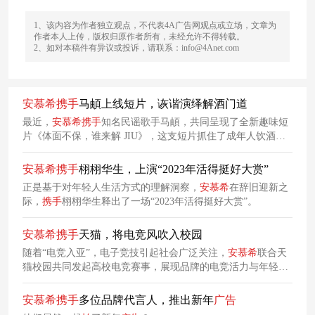
1、该内容为作者独立观点，不代表4A广告网观点或立场，文章为
作者本人上传，版权归原作者所有，未经允许不得转载。
2、如对本稿件有异议或投诉，请联系：info@4Anet.com
安
慕
希
携手
马頔上线短片，诙谐演绎解酒门道
最近，
安
慕
希
携手
知名民谣歌手马頔，共同呈现了全新趣味短
片《体面不保，谁来解 JIU》，这支短片抓住了成年人饮酒后
体面尽失的真实瞬间，让观众在会心一笑中看到自己的影子。
在这个过程中，
安
慕
希
酸奶则成为更体面的解决方案，有效传
安
慕
希
携手
栩栩华生，上演“2023年活得挺好大赏”
递辅助解酒的卖点。
正是基于对年轻人生活方式的理解洞察，
安
慕
希
在辞旧迎新之
际，
携手
栩栩华生释出了一场“2023年活得挺好大赏”。
安
慕
希
携手
天猫，将电竞风吹入校园
随着“电竞入亚”，电子竞技引起社会广泛关注，
安
慕
希
联合天
猫校园共同发起高校电竞赛事，展现品牌的电竞活力与年轻
力，拉近与年轻群体的距离。
安
慕
希
携手
多位品牌代言人，推出新年
广告