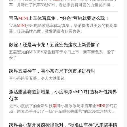
车，并释出了汽车30秒CM，看起来要将可爱的力量发挥得淋
漓尽致啊
宝马
MINI
出车体写真集，“好色”营销就要这么玩！
宝马
MINI
推出电影质感车体写真集，给消费者以美妙的视觉享
受，传递品牌态度，激发消费者购买兴趣。
敞篷！还是马卡龙！五菱宏光这次上新爱惨了
五菱宏光的MINIEV家族新车于今日上市！新车新色系，爱了
爱了！
跨界五菱神车，喜小茶布局下沉市场进行时
喜小茶跨界五菱，令人大跌眼镜
激活露营赛道新增量，小度添添×MINI打造标杆性跨界
范本
近日小度旗下的全新科技
潮
牌小度添添与潮流车企
MINI
梦幻联
动，跨界牵手开启了一场“开车唱歌去露营”的沉浸式营销大
秀，还有神秘的林中音乐会，引得各路观众纷纷驻足观望。
跨界喜小茶开灵感碰撞派对，“秋名山车神”又来搞事情