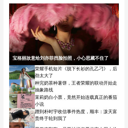
宝格丽故意给刘亦菲挡脸拍照，小心思藏不住了
荣耀手机短片《脱下长衫的孔乙刁》，后
劲太大了
种完奶茶种薯饼，王者荣耀的联动开始走
抽象路线
茉莉奶白小票，竟然开始连载真正的番茄
小说
蹭到朴时宇收信事件热度，顺丰：泼天富
贵终于轮到我了