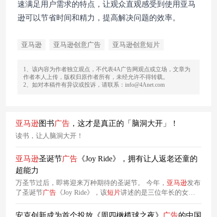
速满足用户需求的特点，让观众直观感受到使用亚马
逊可以节省时间和精力，提高解决问题的效率。
亚马逊
亚马逊创意广告
亚马逊创意短片
1、该内容为作者独立观点，不代表4A广告网观点或立场，文章为
作者本人上传，版权归原作者所有，未经允许不得转载。
2、如对本稿件有异议或投诉，请联系：info@4Anet.com
亚马逊
图书
广告
，这才是真正的「脑洞大开」！
读书，让人脑洞大开！
亚马逊
圣诞节
广告
《Joy Ride》，拥有让人返老还童的
超能力
万圣节过后，即将迎来万种期待的圣诞节。 今年，
亚马逊
发布
了圣诞节
广告
《Joy Ride》，该
短片
讲述的是三位年长的女性
作为主要角色，在一个雪橇山顶上重新振奋精神的故事，在这
其中穿插讲述了
亚马逊
购物为他们带来的便利。
安克创新成为首个投放《周四橄榄球之夜》
广告
的中国