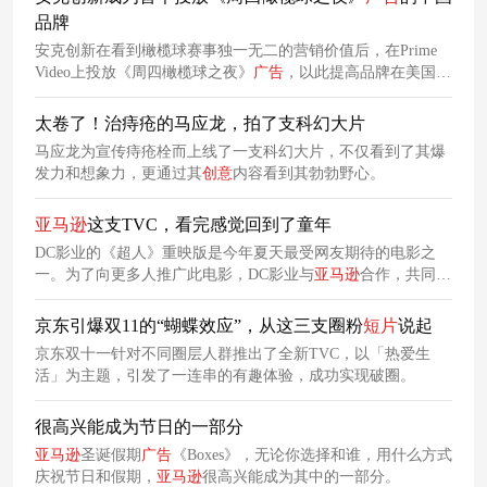
品牌
安克创新在看到橄榄球赛事独一无二的营销价值后，在Prime
Video上投放《周四橄榄球之夜》
广告
，以此提高品牌在美国的
知名度。
太卷了！治痔疮的马应龙，拍了支科幻大片
马应龙为宣传痔疮栓而上线了一支科幻大片，不仅看到了其爆
发力和想象力，更通过其
创意
内容看到其勃勃野心。
亚马逊
这支TVC，看完感觉回到了童年
DC影业的《超人》重映版是今年夏天最受网友期待的电影之
一。为了向更多人推广此电影，DC影业与
亚马逊
合作，共同上
线了一支全新
广告
《任何人都可以成为超人》，这支TVC力图
以童年英雄情结为
创意
内核，通过细腻的生活场景唤醒观众共
京东引爆双11的“蝴蝶效应”，从这三支圈粉
短片
说起
鸣。
京东双十一针对不同圈层人群推出了全新TVC，以「热爱生
活」为主题，引发了一连串的有趣体验，成功实现破圈。
很高兴能成为节日的一部分
亚马逊
圣诞假期
广告
《Boxes》，无论你选择和谁，用什么方式
庆祝节日和假期，
亚马逊
很高兴能成为其中的一部分。