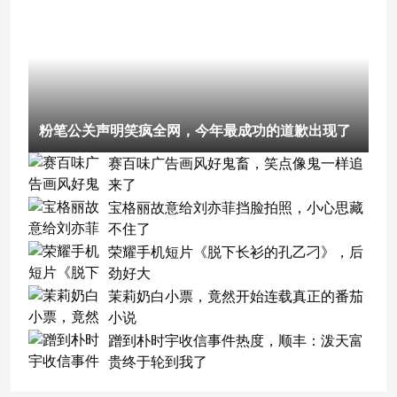
粉笔公关声明笑疯全网，今年最成功的道歉出现了
赛百味广告画风好鬼畜，笑点像鬼一样追
来了
宝格丽故意给刘亦菲挡脸拍照，小心思藏
不住了
荣耀手机短片《脱下长衫的孔乙刁》，后
劲好大
茉莉奶白小票，竟然开始连载真正的番茄
小说
蹭到朴时宇收信事件热度，顺丰：泼天富
贵终于轮到我了