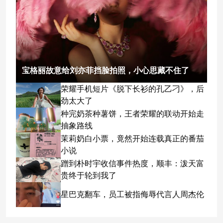
宝格丽故意给刘亦菲挡脸拍照，小心思藏不住了
荣耀手机短片《脱下长衫的孔乙刁》，后
劲太大了
种完奶茶种薯饼，王者荣耀的联动开始走
抽象路线
茉莉奶白小票，竟然开始连载真正的番茄
小说
蹭到朴时宇收信事件热度，顺丰：泼天富
贵终于轮到我了
星巴克翻车，员工被指侮辱代言人周杰伦