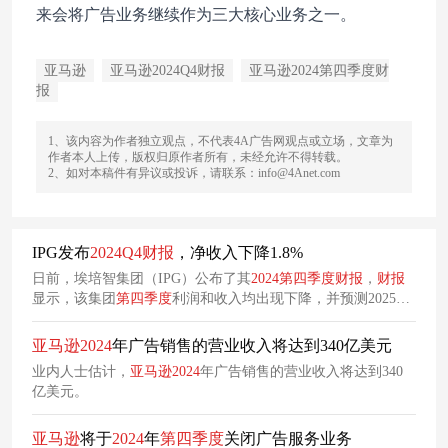
来会将广告业务继续作为三大核心业务之一。
亚马逊
亚马逊2024Q4财报
亚马逊2024第四季度财
报
1、该内容为作者独立观点，不代表4A广告网观点或立场，文章为
作者本人上传，版权归原作者所有，未经允许不得转载。
2、如对本稿件有异议或投诉，请联系：info@4Anet.com
IPG发布
2024
Q4
财
报
，净收入下降1.8%
日前，埃培智集团（IPG）公布了其
2024
第四季度
财
报
，
财
报
显示，该集团
第四季度
利润和收入均出现下降，并预测2025年
收入将略有下降。目前，这家全球第四大广告控股公司已同意
将其出售给宏盟集团（Omnicom）。
亚马逊
2024
年广告销售的营业收入将达到340亿美元
业内人士估计，
亚马逊
2024
年广告销售的营业收入将达到340
亿美元。
亚马逊
将于
2024
年
第四季度
关闭广告服务业务