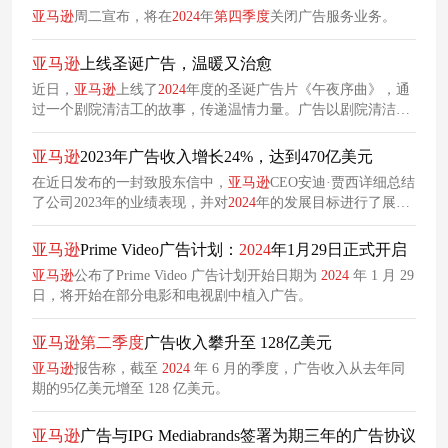
亚马逊
周二宣布，将在
2024
年
第四季度
关闭广告服务业务。
亚马逊
上线圣诞广告，温暖又治愈
近日，
亚马逊
上线了
2024
年度的圣诞广告片《午夜序曲》，通
过一个剧院清洁工的故事，传递温情力量。广告以剧院清洁工
这样一个平凡、容易被大众忽视的角色作为主角，通过剧院同
事为他在
亚马逊
下单西服并送上惊喜的情节，自然地将
亚马逊
亚马逊
2023年广告收入增长24%，达到470亿美元
的品牌信息融入到故事中。
在近日发布的一封致股东信中，
亚马逊
CEO安迪·贾西详细总结
了公司2023年的业绩表现，并对
2024
年的发展目标进行了展
望。
亚马逊
LOGO2023年，
亚马逊
的总营收同比增长12%，从
5140亿美元增长到5750亿美元。贾西透露，得益于赞助广告的
亚马逊
Prime Video广告计划：
2024
年1月29日正式开启
推动，2023年
亚马逊
广告业务同比增长了24%，达到470亿美
亚马逊
公布了Prime Video 广告计划开始日期为
2024
年 1 月 29
元。
日，将开始在部分电影和电视剧中植入广告。
亚马逊
第二季度
广告收入攀升至 128亿美元
亚马逊
报告称，截至
2024
年 6 月的季度，广告收入从去年同
期的95亿美元增至 128 亿美元。
亚马逊
广告与IPG Mediabrands签署为期三年的广告协议