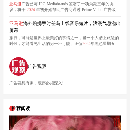
亚马逊
广告已与 IPG Mediabrands 签署了一项为期三年的协
议，将于
2024
年初开始帮助广告商通过 Prime Video 广告吸引
受众。
亚马逊
海外购携手时差岛上线音乐短片，浪漫气息溢出
屏幕
旅行，可能是世界上最美好的事情之一，当一个人踏上旅途的
时候，才能看见生活的另一种可能。正值
2024
年黑色星期五购
物季节开启，
亚马逊
海外购与中国人文旅行新媒体时差岛携手
合作，共同上线了一支音乐旅行短片《1 个世界，10000 种生
活》。
广告观察
广告要想有趣，观察必须深入!
推荐阅读