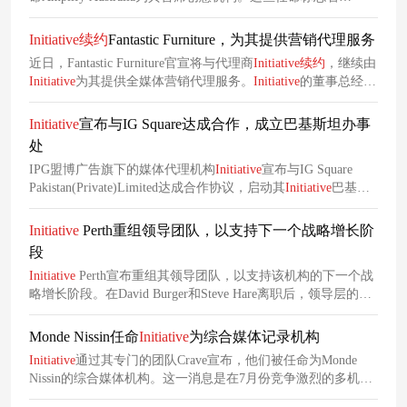
Netflix 在澳大利亚采取了全新的战略方针，将继续塑造娱乐格
局，进一步巩固Netflix在文化领域所占据的重要地位。
Initiative
续约
Fantastic Furniture，为其提供营销代理服务
近日，Fantastic Furniture官宣将与代理商
Initiative
续约
，继续由
Initiative
为其提供全媒体营销代理服务。
Initiative
的董事总经理
Jo McAlister表示，未来将制定清晰且可持续的长期业务目标，
促使Fantastic Furniture朝着更好的方向发展。
Initiative
宣布与IG Square达成合作，成立巴基斯坦办事
处
IPG盟博广告旗下的媒体代理机构
Initiative
宣布与IG Square
Pakistan(Private)Limited达成合作协议，启动其
Initiative
巴基斯
坦办事处。
Initiative
Perth重组领导团队，以支持下一个战略增长阶
段
Initiative
Perth宣布重组其领导团队，以支持该机构的下一个战
略增长阶段。在David Burger和Steve Hare离职后，领导层的变
动立即生效。
Monde Nissin任命
Initiative
为综合媒体记录机构
Initiative
通过其专门的团队Crave宣布，他们被任命为Monde
Nissin的综合媒体机构。这一消息是在7月份竞争激烈的多机构
推介之后发布的。