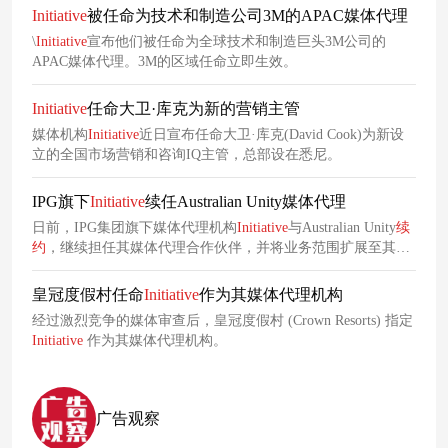
Initiative
被任命为技术和制造公司3M的APAC媒体代理
\
Initiative
宣布他们被任命为全球技术和制造巨头3M公司的
APAC媒体代理。3M的区域任命立即生效。
Initiative
任命大卫·库克为新的营销主管
媒体机构
Initiative
近日宣布任命大卫·库克(David Cook)为新设
立的全国市场营销和咨询IQ主管，总部设在悉尼。
IPG旗下
Initiative
续任Australian Unity媒体代理
日前，IPG集团旗下媒体代理机构
Initiative
与Australian Unity
续
约
，继续担任其媒体代理合作伙伴，并将业务范围扩展至其家
庭健康平台。双方自2022年初开启合作，此次
续约
进一步巩固
了
Initiative
的战略伙伴地位。
皇冠度假村任命
Initiative
作为其媒体代理机构
经过激烈竞争的媒体审查后，皇冠度假村 (Crown Resorts) 指定
Initiative
作为其媒体代理机构。
广告观察