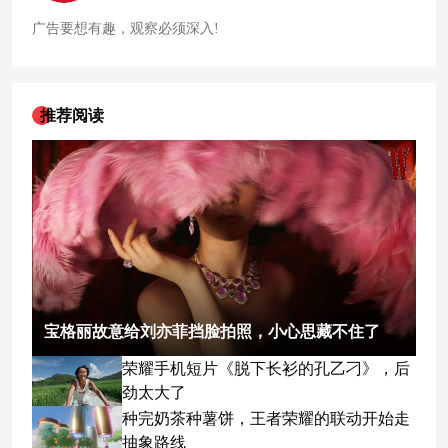
广告要想有趣，观察必须深入!
推荐阅读
宝格丽故意给刘亦菲挡脸拍照，小心思藏不住了
荣耀手机短片《脱下长衫的孔乙刁》，后
劲太大了
种完奶茶种薯饼，王者荣耀的联动开始走
抽象路线