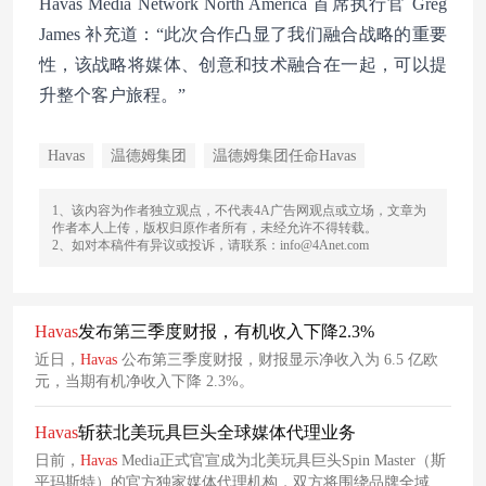
Havas Media Network North America 首席执行官 Greg
James 补充道：“此次合作凸显了我们融合战略的重要
性，该战略将媒体、创意和技术融合在一起，可以提
升整个客户旅程。”
Havas
温德姆集团
温德姆集团任命Havas
1、该内容为作者独立观点，不代表4A广告网观点或立场，文章为
作者本人上传，版权归原作者所有，未经允许不得转载。
2、如对本稿件有异议或投诉，请联系：info@4Anet.com
Havas
发布第三季度财报，有机收入下降2.3%
近日，
Havas
公布第三季度财报，财报显示净收入为 6.5 亿欧
元，当期有机净收入下降 2.3%。
Havas
斩获北美玩具巨头全球媒体代理业务
日前，
Havas
Media正式官宣成为北美玩具巨头Spin Master（斯
平玛斯特）的官方独家媒体代理机构，双方将围绕品牌全域媒