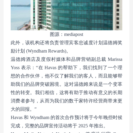
图源：mediapost
此外，该机构还将负责管理宾客忠诚度计划温德姆奖
励计划 (Wyndham Rewards)。
温德姆酒店及度假村媒体和品牌营销副总裁 Marissa
Yoss 表示：“在 Havas 的帮助下，我们找到了一个理
想的合作伙伴，他不仅了解我们的客人，而且能够帮
助我们的品牌突破困境。这对温德姆来说是一个变革
性的转变。我们相信，这将有助于推动有意义的长期
消费者参与，从而为我们的数千家特许经营商带来更
大的回报。”
Havas 和 Wyndham 的首次合作预计将于今年晚些时候
完成，完整的品牌宣传活动将于 2025 年推出。