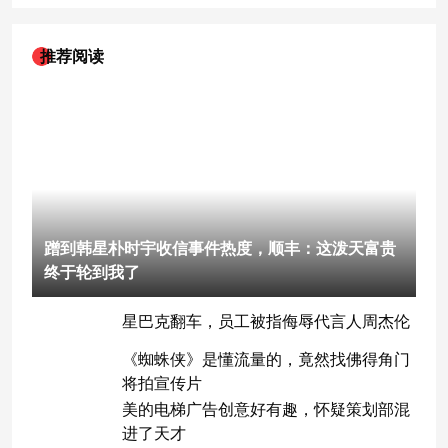
推荐阅读
蹭到韩星朴时宇收信事件热度，顺丰：这泼天富贵
终于轮到我了
星巴克翻车，员工被指侮辱代言人周杰伦
《蜘蛛侠》是懂流量的，竟然找佛得角门
将拍宣传片
美的电梯广告创意好有趣，怀疑策划部混
进了天才