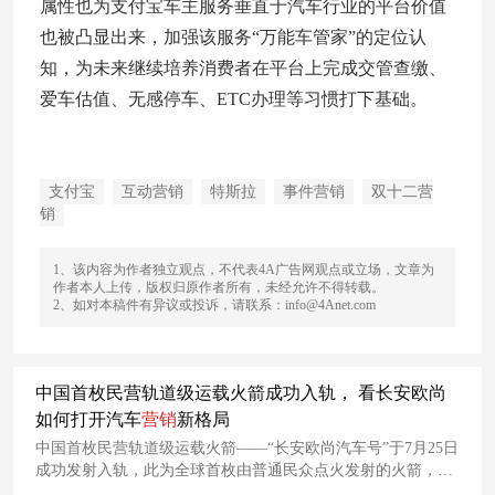
属性也为支付宝车主服务垂直于汽车行业的平台价值
也被凸显出来，加强该服务“万能车管家”的定位认
知，为未来继续培养消费者在平台上完成交管查缴、
爱车估值、无感停车、ETC办理等习惯打下基础。
支付宝
互动营销
特斯拉
事件营销
双十二营
销
1、该内容为作者独立观点，不代表4A广告网观点或立场，文章为
作者本人上传，版权归原作者所有，未经允许不得转载。
2、如对本稿件有异议或投诉，请联系：info@4Anet.com
中国首枚民营轨道级运载火箭成功入轨， 看长安欧尚
如何打开汽车
营销
新格局
中国首枚民营轨道级运载火箭——“长安欧尚汽车号”于7月25日
成功发射入轨，此为全球首枚由普通民众点火发射的火箭，长
安欧尚汽车也由此成为首个将用户的美好愿望发射升空的汽车