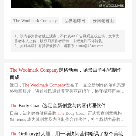
The Woolmark Company
世界地球日
云南老君山
1、该内容为作者独立观点，不代表4A广告网观点或立场，文章为
作者本人上传，版权归原作者所有，未经允许不得转载。
2、如对本稿件有异议或投诉，请联系：info@4Anet.com
The
Woolmark
Company
定格动画，场景由羊毛毡制作
而成
近日，
The
Woolmark
Company
发布了一支全新制作的治愈系定
格动画短片，讲述牧民通过养育美丽诺绵羊，恪守循环再生的
自然规律，用这一天然纤维持续修复滋养
地球
环境，还原自然
之美的故事。
The
Body Coach选定全新创意与内容代理伙伴
日前，知名健身健康品牌
The
Body Coach 正式官宣创意机构
&Friends 成为其创意及内容制作合作伙伴，将全权助力品牌新
一轮的营销内容升级与品牌声量扩张。
The
Ordinary好大胆，用一场快闪营销暗讽了整个美妆