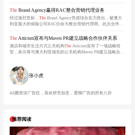
市、支持和发展工作。
The
Pistol拥有十多年提供协作广告解决
方案的经验，如今这些经验正助力 Liquor Legends打造出一流
The
Brand Agency赢得RAC整合营销代理业务
项目。
经过激烈竞标，
The
Brand Agency凭借综合实力胜出，被澳大
利亚最大的保险公司RAC任命为整合营销代理商。此次合作升
级意味着该公司在原有创意服务的基础上，将新增媒体业务职
责，进一步深化与RAC的整合型合作模式。
The
Atticism宣布与Maven PR建立战略合作伙伴关系
酒店和城市生活方式公关机构
The
Atticism宣布了一项战略转
型，表示将与澳大利亚领先的公关机构Maven PR建立战略合作
伙伴关系，实现强强联手。此次合作将实现资源共享、团队扩
张，并进一步致力于在国际市场上提供卓越的公关和品牌发
展。
张小虎
4A圈资深广告狂，喜欢研究创意，爱聊广告的所有八卦
推荐阅读