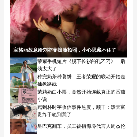
宝格丽故意给刘亦菲挡脸拍照，小心思藏不住了
荣耀手机短片《脱下长衫的孔乙刁》，后
劲太大了
种完奶茶种薯饼，王者荣耀的联动开始走
抽象路线
茉莉奶白小票，竟然开始连载真正的番茄
小说
蹭到朴时宇收信事件热度，顺丰：泼天富
贵终于轮到我了
星巴克翻车，员工被指侮辱代言人周杰伦