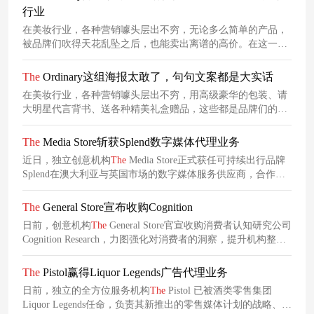
行业
在美妆行业，各种营销噱头层出不穷，无论多么简单的产品，
被品牌们吹得天花乱坠之后，也能卖出离谱的高价。在这一背
景下，新锐美妆品牌
The
Ordinary却反其道而行之，不仅反对
利用噱头来迷惑消费者，还大胆策划了一波旨在揭穿美妆行业
The
Ordinary这组海报太敢了，句句文案都是大实话
暴利真相的快闪营销，为消费者带来更清晰的美妆行业认知。
在美妆行业，各种营销噱头层出不穷，用高级豪华的包装、请
大明星代言背书、送各种精美礼盒赠品，这些都是品牌们的常
见策略。在这一背景下，美妆品牌
The
Ordinary却反其道而行
之，不仅反对利用营销噱头来迷惑消费者，还大胆打造了一系
The
Media Store斩获Splend数字媒体代理业务
列海报，以大实话文案直接戳中消费者心坎。
近日，独立创意机构
The
Media Store正式获任可持续出行品牌
Splend在澳大利亚与英国市场的数字媒体服务供应商，合作任
命自公布起立即生效。根据合作协议，
The
Media Store将全面
负责Splend上述两地市场的数字化战略制定、落地实施、效果
The
General Store宣布收购Cognition
优化及数据报告全流程管理。
日前，创意机构
The
General Store官宣收购消费者认知研究公司
Cognition Research，力图强化对消费者的洞察，提升机构整体
创意水平。此次收购将进一步深化
The
General Store以洞察力为
主导的创意优势，这种研究与创意的结合将帮助客户在不断变
The
Pistol赢得Liquor Legends广告代理业务
化的市场中保持领先地位。
日前，独立的全方位服务机构
The
Pistol 已被酒类零售集团
Liquor Legends任命，负责其新推出的零售媒体计划的战略、上