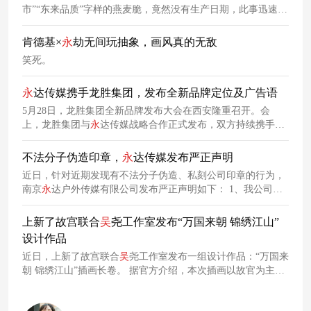
市”“东来品质”字样的燕麦脆，竟然没有生产日期，此事迅速登
上热搜，引发大量网友关注。目前，
永
辉超市已下架该批次产
品，并启动了内部核查。胖东来售后部门则表示已取回相关产
肯德基×
永
劫无间玩抽象，画风真的无敌
品调查原因，但具体细节还没公布。
笑死。
永
达传媒携手龙胜集团，发布全新品牌定位及广告语
5月28日，龙胜集团全新品牌发布大会在西安隆重召开。会
上，龙胜集团与
永
达传媒战略合作正式发布，双方持续携手，
共同描绘品牌发展美好蓝图。在品牌全面进发的重要时刻，龙
胜集团亮出全新时代形象，发出全新时代声音。
永
达传媒作为
不法分子伪造印章，
永
达传媒发布严正声明
与龙胜集团携手相伴7年的价值伙伴，一直在努力探索更多
近日，针对近期发现有不法分子伪造、私刻公司印章的行为，
元、 更深层次的高铁营销模式。
南京
永
达户外传媒有限公司发布严正声明如下： 1、我公司所
使用的印章均为在公安机关备案的印章，不存在其他未备案印
章。 2、我公司从未授权任何单位或个人私刻我公司印章，任
上新了故宫联合
吴
尧工作室发布“万国来朝 锦绣江山”
何单位或个人与私刻我公司印章的不法分子所产生的交易或签
设计作品
订的文书与我公司
无
任何法律关系，我公司对此不承担任何法
近日，上新了故宫联合
吴
尧工作室发布一组设计作品：“万国来
律责任，提醒社会公众不要受虚假信息影响，以免造成不必要
朝 锦绣江山”插画长卷。 据官方介绍，本次插画以故官为主
的
题，将故宫的主要建筑和经典文物相结合，同时又绘制了明清
两代人物及其自身服饰，参考清代《万国来朝图轴》并融合多