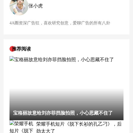
种元素，将这些元素绘制于长卷中，以平视的视角去描绘故官
张小虎
的历史沉淀与辉煌，感受故官建筑的庞大与精美，见证古画与
器物交织的魅力，品味明清时期的文化底蕴，千里江山图贯穿
画面始终，经典
永
4A圈资深广告狂，喜欢研究创意，爱聊广告的所有八卦
推荐阅读
宝格丽故意给刘亦菲挡脸拍照，小心思藏不住了
荣耀手机短片《脱下长衫的孔乙刁》，后
劲太大了