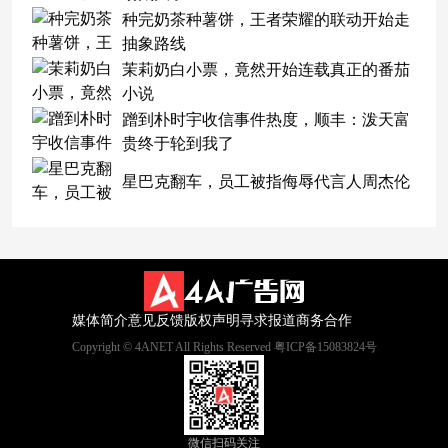
种完奶茶种薯饼，王者荣耀的联动开始走
抽象路线
茉莉奶白小票，竟然开始连载真正的番茄
小说
蹭到朴时宇收信事件热度，顺丰：泼天富
贵终于轮到我了
星巴克翻车，员工被指侮辱代言人周杰伦
媒体简介
意见反馈
版权声明
寻求报道
商务合作
Copyright © 4ANET All Rights Reserved 粤ICP备15083824号
微信扫码关注