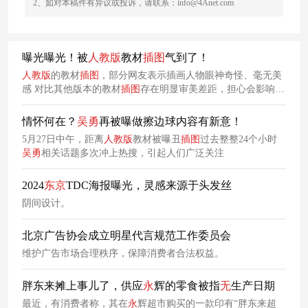
2、如对本稿件有异议或投诉，请联系：info@4Anet.com
曝光曝光！被
人教版
教材
插图
气到了！
人教版
的教材
插图
，部分网友表示插画人物眼神奇怪、毫无美
感 对比其他版本的教材
插图
存在明显审美差距，担心会影响孩
子审美发展。
情怀何在？
吴
勇
再被曝做擦边球内容有新意！
5月27日中午，距离
人教版
教材被曝丑
插图
过去整整24个小时
吴
勇
相关话题多次冲上热搜，引起人们广泛关注
2024
东京
TDC海报曝光，灵感来源于头发丝
阴间设计。
北京广告协会成立明星代言规范工作委员会
维护广告市场合理秩序，保障消费者合法权益。
胖东来摊上事儿了，供应
永
辉的零食被指
无
生产日期
最近，有消费者称，其在
永
辉超市购买的一款印有“胖东来超