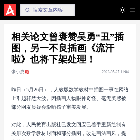
Toggle t
相关论文曾褒赞吴勇“丑”插
图，另一不良插画《流汗
啦》也将下架处理！
张小虎
2022-05-27 11:04
昨日（5月26日），人教版数学教材中插图一事在网络
上引起轩然大波。因插画人物眼神奇怪、毫无美感被
部分网友质疑会影响孩子审美发展。
对此，人民教育出版社已发文回应已着手重新绘制有
关册次数学教材封面和部分插图，改进画法画风，提