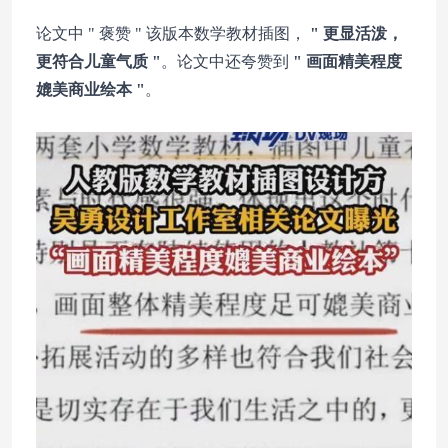
论文中 " 褒赞 " 该版本数学教材插图，
" 更显活泼，
更符合儿童气质 "
。论文中还夸赞到
" 画面精美程度
媲美商业绘本 "
。