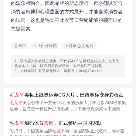
的观念相吻合。因此品牌的所思所行，都必须以契合
消费者精神和心理层面的方式展开，才能赢得消费者
的认同，这也是毛戈平此次节日营销能够脱颖而出的
关键因素。
毛戈平
520节日营销
正能量态度短片
1、该内容为作者独立观点，不代表4A广告网观点或立场，文章为
作者本人上传，版权归原作者所有，未经允许不得转载。
2、如对本稿件有异议或投诉，请联系：info@4Anet.com
毛戈平
美妆上线奥运会CG大片，巴黎地标变身彩妆盘
毛戈平
美妆创作了一支全CG动画的形象大片来迎接2024巴黎奥
运会，旨在进一步提升品牌形象，并向全球观众展示中国美学
与奥林匹克精神的完美结合。
毛戈平
加码体育
营销
，正式签约中国国家队
9月7日，中国美妆品牌
毛戈平
与中国国家队正式签约，标志着