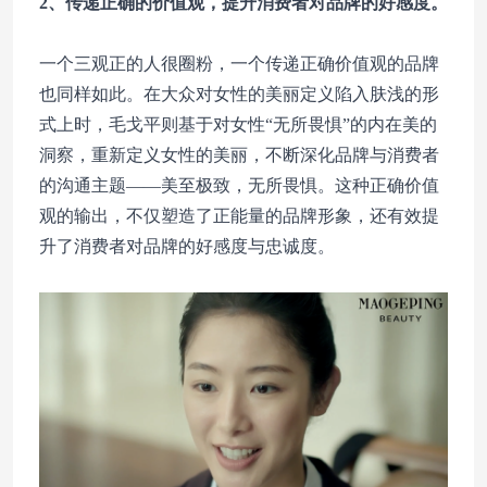
2、传递正确的价值观，提升消费者对品牌的好感度。
一个三观正的人很圈粉，一个传递正确价值观的品牌
也同样如此。在大众对女性的美丽定义陷入肤浅的形
式上时，毛戈平则基于对女性“无所畏惧”的内在美的
洞察，重新定义女性的美丽，不断深化品牌与消费者
的沟通主题——美至极致，无所畏惧。这种正确价值
观的输出，不仅塑造了正能量的品牌形象，还有效提
升了消费者对品牌的好感度与忠诚度。