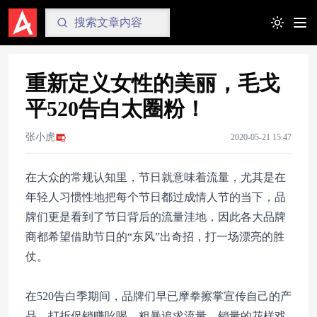
Toggle t
重新定义女性的美丽，毛戈
平520告白太圈粉！
张小虎
2020-05-21 15:47
在大众的常规认知里，节日就意味着流量，尤其是在
年轻人习惯性地把每个节日都过成情人节的当下，品
牌们更是看到了节日背后的流量洼地，因此各大品牌
商都希望借助节日的“东风”出奇招，打一场漂亮的胜
仗。
在520告白季期间，品牌们早已摩拳擦掌宣传自己的产
品。打折促销赚吆喝、粗暴追求流量、销量的花样戏