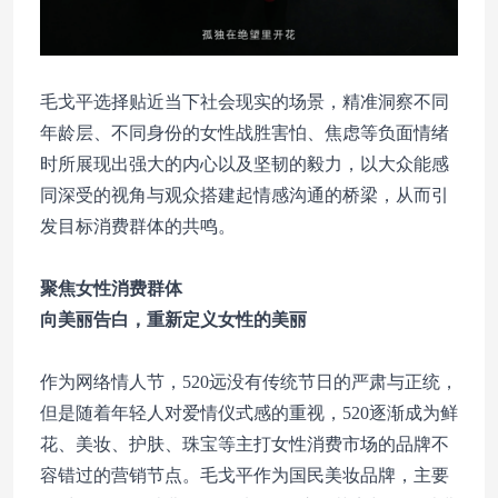
毛戈平选择贴近当下社会现实的场景，精准洞察不同
年龄层、不同身份的女性战胜害怕、焦虑等负面情绪
时所展现出强大的内心以及坚韧的毅力，以大众能感
同深受的视角与观众搭建起情感沟通的桥梁，从而引
发目标消费群体的共鸣。
聚焦女性消费群体
向美丽告白，重新定义女性的美丽
作为网络情人节，520远没有传统节日的严肃与正统，
但是随着年轻人对爱情仪式感的重视，520逐渐成为鲜
花、美妆、护肤、珠宝等主打女性消费市场的品牌不
容错过的营销节点。毛戈平作为国民美妆品牌，主要