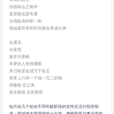
徘徊和忐忑相伴
是冒险也是奇遇
当我纵身的那一刻
我知道所有的经历都会变成礼物
去遇见
去发现
被岁月磨砺
有梦的人依然耀眼
来日纵是妆成万千姿态
世界上只有一个独一无二的我
用极致 定义美
美至极致 无所畏惧
短片由几个处在不同年龄阶段的女性生活片段所组
成：面对跳水而恐惧的小女孩、兼顾家庭与事业而焦