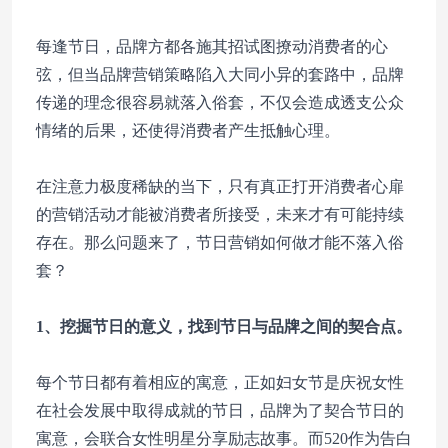
每逢节日，品牌方都各施其招试图撩动消费者的心
弦，但当品牌营销策略陷入大同小异的套路中，品牌
传递的理念很容易就落入俗套，不仅会造成透支公众
情绪的后果，还使得消费者产生抵触心理。
在注意力极度稀缺的当下，只有真正打开消费者心扉
的营销活动才能被消费者所接受，未来才有可能持续
存在。那么问题来了，节日营销如何做才能不落入俗
套？
1、挖掘节日的意义，找到节日与品牌之间的契合点。
每个节日都有着相应的寓意，正如妇女节是庆祝女性
在社会发展中取得成就的节日，品牌为了契合节日的
寓意，会联合女性明星分享励志故事。而520作为告白