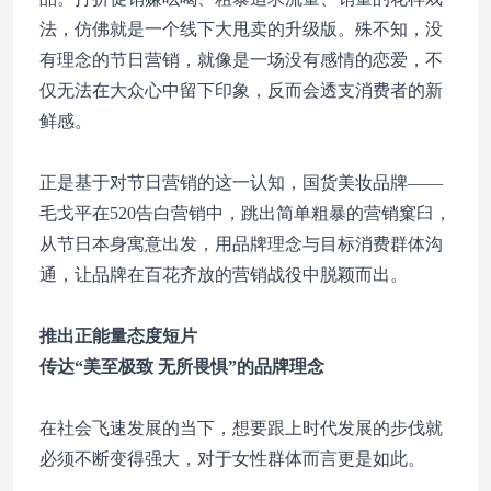
法，仿佛就是一个线下大甩卖的升级版。殊不知，没
有理念的节日营销，就像是一场没有感情的恋爱，不
仅无法在大众心中留下印象，反而会透支消费者的新
鲜感。
正是基于对节日营销的这一认知，国货美妆品牌——
毛戈平在520告白营销中，跳出简单粗暴的营销窠臼，
从节日本身寓意出发，用品牌理念与目标消费群体沟
通，让品牌在百花齐放的营销战役中脱颖而出。
推出正能量态度短片
传达“美至极致 无所畏惧”的品牌理念
在社会飞速发展的当下，想要跟上时代发展的步伐就
必须不断变得强大，对于女性群体而言更是如此。