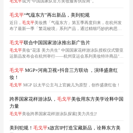
毛戈平
成为“中国国家队官方美妆服务供应商”。
毛戈平
“气蕴东方”再出新品，美到犯规
近日，
毛戈平
美妆携「气蕴东方」第五季再度归来，在杭州发
布了最新一季「繁花秘境」系列产品，通过精细巧妙的构思与
匠心独具的设计为消费者再次展示了充满东方美学的美妆艺
术。
毛戈平
联合中国国家游泳推出新广告片
毛戈平
美妆“花漾 美力共生” 中国国家花样游泳队授权仪式暨亚
运新品发布会在杭州举行——杭州亚运会系列美妆特许商品“气
蕴东方·亚运礼献”首发亮相。
毛戈平
MGP×河南卫视×抖音三方联动 ，演绎盛唐红
妆！
毛戈平
MGP 以太平公主与上官婉儿为原型，创作盛唐红妆！
跨界国家花样游泳队，
毛戈平
美妆用东方美学诠释中国
力量
毛戈平
美妆跨界国家花样游泳队探索[美力共生]!
美到犯规！
毛戈平
x故宫IP打造宝藏新品，诠释东方美