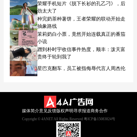
荣耀手机短片《脱下长衫的孔乙刁》，后
劲太大了
种完奶茶种薯饼，王者荣耀的联动开始走
抽象路线
茉莉奶白小票，竟然开始连载真正的番茄
小说
蹭到朴时宇收信事件热度，顺丰：泼天富
贵终于轮到我了
星巴克翻车，员工被指侮辱代言人周杰伦
媒体简介
意见反馈
版权声明
寻求报道
商务合作
Copyright © 4ANET All Rights Reserved 粤ICP备15083824号