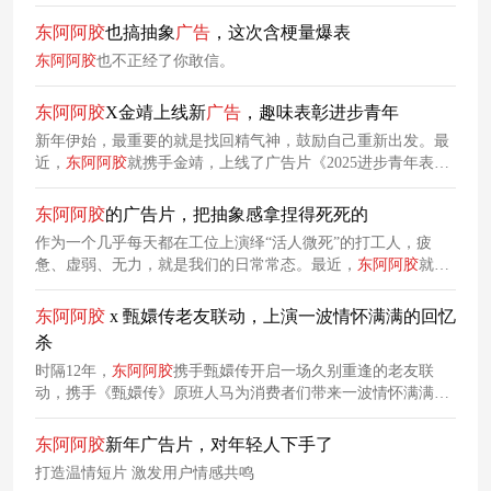
东阿
阿胶
携手李雪琴，以一支全新TVC教大家如何破局，有效
刺激了消费者的购买欲望。
东阿
阿胶
也搞抽象
广告
，这次含梗量爆表
东阿
阿胶
也不正经了你敢信。
东阿
阿胶
X金靖上线新
广告
，趣味表彰进步青年
新年伊始，最重要的就是找回精气神，鼓励自己重新出发。最
近，
东阿
阿胶
就携手金靖，上线了广告片《2025进步青年表彰
大会》，展示了当代青年在生活各方面的积极变化，暗示
东阿
阿胶
在年轻人实现这些进步中起到的作用，突出产品对生活品
东阿
阿胶
的广告片，把抽象感拿捏得死死的
质提升的意义。
作为一个几乎每天都在工位上演绎“活人微死”的打工人，疲
惫、虚弱、无力，就是我们的日常常态。最近，
东阿
阿胶
就洞
察到了打工人的这种状态，特别上线广告片《2025不做打工虚
人》，爆笑演绎打工人的各种虚弱，鼓励打工人拿回身体掌控
东阿
阿胶
x 甄嬛传老友联动，上演一波情怀满满的回忆
权。
杀
时隔12年，
东阿
阿胶
携手甄嬛传开启一场久别重逢的老友联
动，携手《甄嬛传》原班人马为消费者们带来一波情怀满满的
回忆杀。
东阿
阿胶
新年广告片，对年轻人下手了
打造温情短片 激发用户情感共鸣