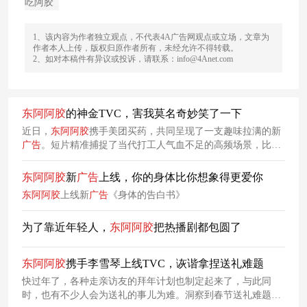
吃阿胶
1、该内容为作者独立观点，不代表4A广告网观点或立场，文章为
作者本人上传，版权归原作者所有，未经允许不得转载。
2、如对本稿件有异议或投诉，请联系：info@4Anet.com
东阿
阿胶
的神金TVC，害我莫名奇妙笑了一下
近日，
东阿
阿胶
携手美团买药，共同呈现了一支趣味拉满的新
广告
。短片精准捕捉了当代打工人气血不足的高频场景，比如
职场忙碌到乏力、运动中途头晕、夜间失眠没劲等等，通过纸
片人创意夸张、诙谐地呈现气血虚的状态。
东阿
阿胶
新
广告
上线，你的身体比你想象得更爱你
东阿
阿胶
上线新
广告
《身体的告白书》
为了靠近年轻人，
东阿
阿胶
把热播剧都包圆了
东阿
阿胶
携手李雪琴上线TVC，诙谐拿捏送礼难题
快过年了，各种走亲访友的拜年计划也制定起来了，与此同
时，也有不少人会为送礼的事儿为难。洞察到春节送礼难题，