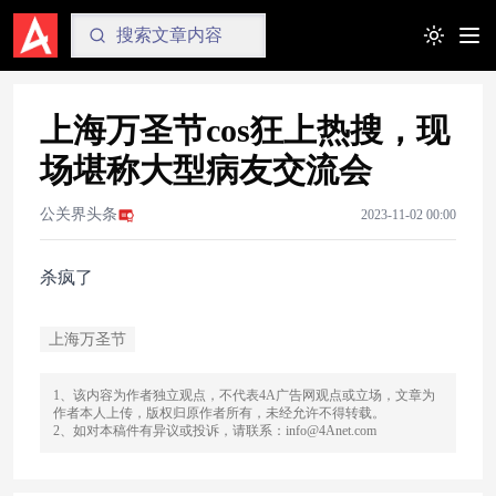
Toggle t
上海万圣节cos狂上热搜，现
场堪称大型病友交流会
公关界头条
2023-11-02 00:00
杀疯了
上海万圣节
1、该内容为作者独立观点，不代表4A广告网观点或立场，文章为
作者本人上传，版权归原作者所有，未经允许不得转载。
2、如对本稿件有异议或投诉，请联系：info@4Anet.com