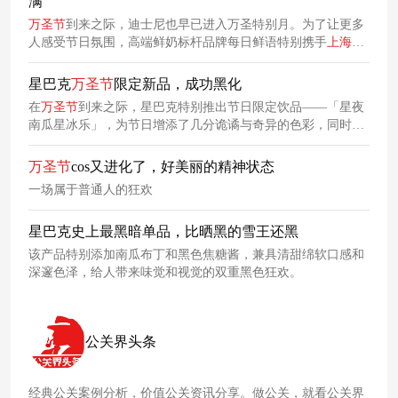
满
万圣节
到来之际，迪士尼也早已进入万圣特别月。为了让更多
人感受节日氛围，高端鲜奶标杆品牌每日鲜语特别携手
上海
迪
士尼度假区，推出“万圣夜光瓶”。
星巴克
万圣节
限定新品，成功黑化
在
万圣节
到来之际，星巴克特别推出节日限定饮品——「星夜
南瓜星冰乐」，为节日增添了几分诡谲与奇异的色彩，同时也
满足了消费者对节日限定美食的期待。
万圣节
cos又进化了，好美丽的精神状态
一场属于普通人的狂欢
星巴克史上最黑暗单品，比晒黑的雪王还黑
该产品特别添加南瓜布丁和黑色焦糖酱，兼具清甜绵软口感和
深邃色泽，给人带来味觉和视觉的双重黑色狂欢。
公关界头条
经典公关案例分析，价值公关资讯分享。做公关，就看公关界