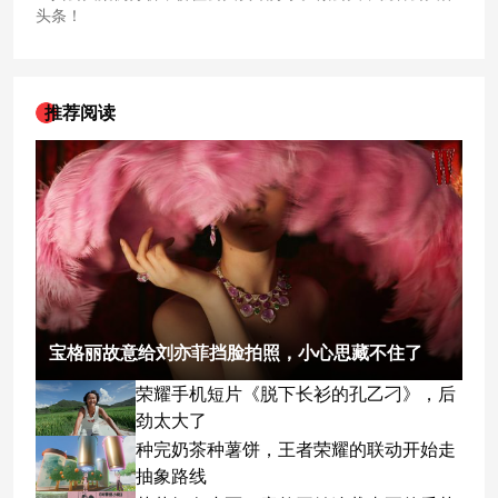
头条！
推荐阅读
宝格丽故意给刘亦菲挡脸拍照，小心思藏不住了
荣耀手机短片《脱下长衫的孔乙刁》，后
劲太大了
种完奶茶种薯饼，王者荣耀的联动开始走
抽象路线