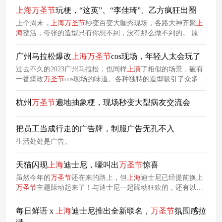
上海
万圣节
玩梗，“这英”、“李佳琦”、乙方疯狂出圈
上个周末，
上海
万圣节
秒变百变大咖秀现场，各路大神齐聚
上
海
整活，夸张的造型只有你想不到，没有那么做不到的。 原本
是经典形象的cos，如今，却变成了一场玩梗秀。也因此，
上海
万圣节
凭借着各类造型出圈了。
广州马拉松爆改
上海
万圣节
cos现场，年轻人太会玩了
过去不久的2023广州马拉松，也同样
上演
了相似的场景，破有
一番爆改
万圣节
cos现场的味道。各种独特的造型吸引了众多观
众的眼球，成为了一道道亮丽的风景线。
杭州
万圣节
遍地抽象梗，现场秒变大型病友交流会
把员工当成行走的广告牌，制服广告无孔不入
生活处处是广告。
天猫闪现
上海
迪士尼，嚎叫出
万圣节
惊喜
虽然今年的
万圣节
还在来的路上，但
上海
迪士尼已经提前换上
万圣节
主题躁动起来了！与迪士尼一起躁动狂欢的，还有以快
闪形式空降迪士尼小镇的天猫小黑盒，一起来看看这场
万圣节
快闪有什么新鲜玩法吧~
每日鲜语 x
上海
迪士尼推出全新联名，
万圣节
氛围感拉