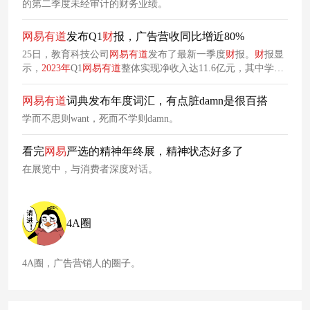
的第二季度未经审计的财务业绩。
网易
有
道
发布Q1
财
报，广告营收同比增近80%
25日，教育科技公司
网易
有
道
发布了最新一季度
财
报。
财
报显
示，
2023
年
Q1
网易
有
道
整体实现净收入达11.6亿元，其中学习
服务、智能硬件和在线营销的收入分别为7.3亿元、2.1亿元、
2.2亿元。
网易
有
道
词典发布年度词汇，有点脏damn是很百搭
学而不思则want，死而不学则damn。
看完
网易
严选的精神年终展，精神状态好多了
在展览中，与消费者深度对话。
4A圈
4A圈，广告营销人的圈子。