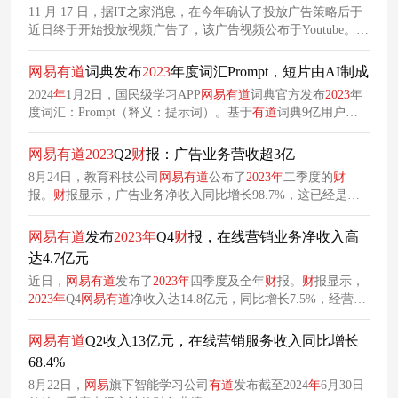
11 月 17 日，据IT之家消息，在今年确认了投放广告策略后于
近日终于开始投放视频广告了，该广告视频公布于Youtube。
在这则视频广告中，特斯拉主要展示了其在安全性能方面的行
业领先地位。特斯拉的车辆在碰撞测试中一直表现出色，而安
网易
有
道
词典发布
2023
年度词汇Prompt，短片由AI制成
全性往往是人们在购买新车时最关注的要素之一。
2024
年
1月2日，国民级学习APP
网易
有
道
词典官方发布
2023
年
度词汇：Prompt（释义：提示词）。基于
有
道
词典9亿用户全
年的搜索数据，“Prompt”查询量荣登榜首，成为
2023
年度词
汇。 年度事件总结，谁都可以做。
有
道
词典这支年度总结视
网易
有
道
2023
Q2
财
报：广告业务营收超3亿
频的特别之处在于选择用全AI制成，用极具科技感的画面与语
8月24日，教育科技公司
网易
有
道
公布了
2023
年
二季度的
财
言诠释AI的创造性与可能性，也传递出了prompt的重要性，内
报。
财
报显示，广告业务净收入同比增长98.7%，这已经是连
容上也更具特色与深意
续第三个季度实现同比增长超过50%。
网易
有
道
发布
2023
年
Q4
财
报，在线营销业务净收入高
达4.7亿元
近日，
网易
有
道
发布了
2023
年
四季度及全年
财
报。
财
报显示，
2023
年
Q4
网易
有
道
净收入达14.8亿元，同比增长7.5%，经营利
润、经营性现金净流入均创历史新高。
网易
有
道
Q2收入13亿元，在线营销服务收入同比增长
68.4%
8月22日，
网易
旗下智能学习公司
有
道
发布截至2024
年
6月30日