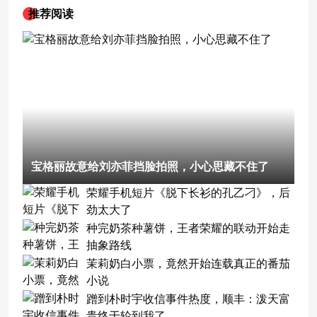
推荐阅读
宝格丽故意给刘亦菲挡脸拍照，小心思藏不住了
荣耀手机短片《脱下长衫的孔乙刁》，后
劲太大了
种完奶茶种薯饼，王者荣耀的联动开始走
抽象路线
茉莉奶白小票，竟然开始连载真正的番茄
小说
蹭到朴时宇收信事件热度，顺丰：泼天富
贵终于轮到我了