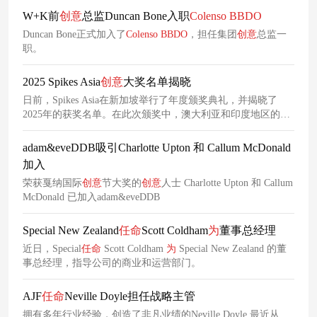
W+K前
创意
总监Duncan Bone入职
Colenso
BBDO
Duncan Bone正式加入了
Colenso
BBDO
，担任集团
创意
总监一
职。
2025 Spikes Asia
创意
大奖名单揭晓
日前，Spikes Asia在新加坡举行了年度颁奖典礼，并揭晓了
2025年的获奖名单。在此次颁奖中，澳大利亚和印度地区的代
理机构各揽获五项大奖，新西兰地区则以四项大奖紧随其后。
整体来看，所有的获奖项目都充分展现出了大胆的
创意
构思、
adam&eveDDB吸引Charlotte Upton 和 Callum McDonald
卓越的战略眼光以及对受众的深刻洞察。
加入
荣获戛纳国际
创意
节大奖的
创意
人士 Charlotte Upton 和 Callum
McDonald 已加入adam&eveDDB
Special New Zealand
任命
Scott Coldham
为
董事总经理
近日，Special
任命
Scott Coldham
为
Special New Zealand 的董
事总经理，指导公司的商业和运营部门。
AJF
任命
Neville Doyle担任战略主管
拥有多年行业经验，创造了非凡业绩的Neville Doyle 最近从