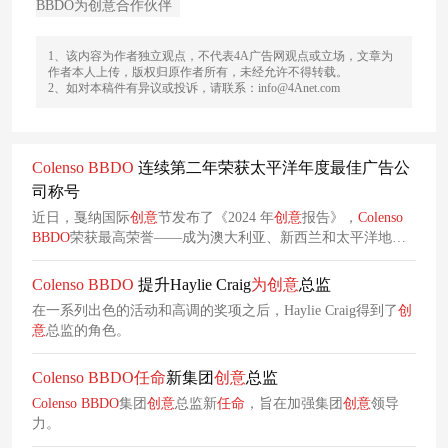
BBDO为创意合作伙伴
1、该内容为作者独立观点，不代表4A广告网观点或立场，文章为
作者本人上传，版权归原作者所有，未经允许不得转载。
2、如对本稿件有异议或投诉，请联系：info@4Anet.com
Colenso
BBDO
连续第二年荣获太平洋年度最佳广告公
司称号
近日，戛纳国际
创意
节发布了《2024 年
创意
报告》，
Colenso
BBDO
荣获最高荣誉——成为澳大利亚、新西兰和太平洋地区
顶级代理商。
Colenso
BBDO
提升Haylie Craig
为
创意
总监
在一系列出色的活动和高调的奖项之后，Haylie Craig得到了
创
意
总监的角色。
Colenso
BBDO
任命
新集团
创意
总监
Colenso
BBDO
集团
创意
总监新
任命
，旨在加强集团
创意
领导
力。