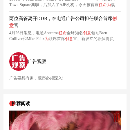
Town Square离职，后加入了AJF机构，今天被官宣
任命
为
战略
主管，将继续专注于构思、创造和设计感动人们的时刻。
两位高管离开DDB，在电通广告公司担任联合首席
创
意
官
4月26日消息，电通Aotearoa
任命
全球知名
创意
领袖Brett
Colliver和Mike Felix
为
联席首席
创意
官。新设立的职位将负责
在市场上建立电通
创意
主张，并在整个电通aoteoa业务中注入
创意
。
广告观察
广告要想有趣，观察必须深入!
推荐阅读