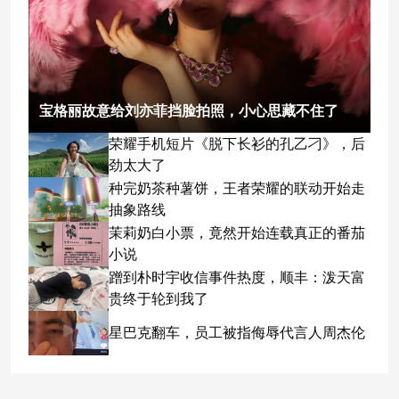
宝格丽故意给刘亦菲挡脸拍照，小心思藏不住了
荣耀手机短片《脱下长衫的孔乙刁》，后
劲太大了
种完奶茶种薯饼，王者荣耀的联动开始走
抽象路线
茉莉奶白小票，竟然开始连载真正的番茄
小说
蹭到朴时宇收信事件热度，顺丰：泼天富
贵终于轮到我了
星巴克翻车，员工被指侮辱代言人周杰伦