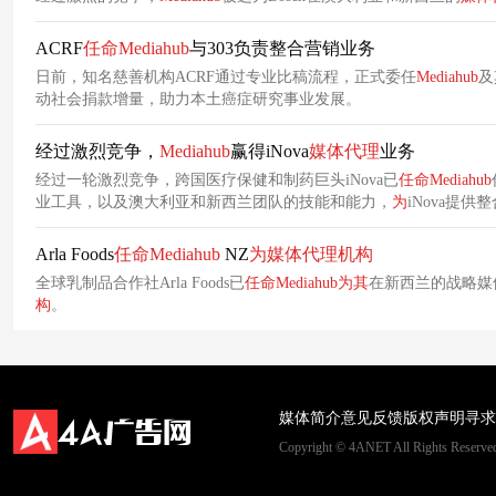
ACRF
任命
Mediahub
与303负责整合营销业务
日前，知名慈善机构ACRF通过专业比稿流程，正式委任
Mediahub
及
动社会捐款增量，助力本土癌症研究事业发展。
经过激烈竞争，
Mediahub
赢得iNova
媒体代理
业务
经过一轮激烈竞争，跨国医疗保健和制药巨头iNova已
任命
Mediahub
业工具，以及澳大利亚和新西兰团队的技能和能力，
为
iNova提供
Arla Foods
任命
Mediahub
NZ
为
媒体代理
机构
全球乳制品合作社Arla Foods已
任命
Mediahub
为
其
在新西兰的战略媒体
构
。
媒体简介
意见反馈
版权声明
寻求
Copyright © 4ANET All Rights Rese