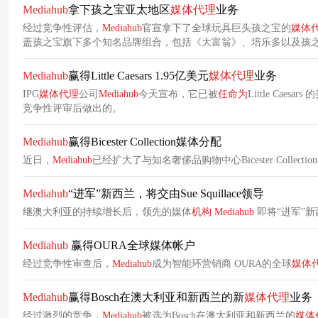
Mediahub
拿下孩之宝亚太地区
媒体代理
业务
经过竞争性评估，
Mediahub
官宣拿下了全球玩具巨头孩之宝的
媒体
盖孩之宝旗下多个知名品牌组合，包括《大富翁》、培乐多以及孩
Mediahub
赢得Little Caesars 1.95亿美元
媒体代理
业务
IPG
媒体代理
公司
Mediahub
今天宣布，它已被
任命
为
Little Caesars
竞争性评审后做出的。
Mediahub
赢得Bicester Collection媒体分配
近日，
Mediahub
已经扩大了与知名奢侈品购物中心Bicester Collect
Mediahub
“进军”新西兰，将交由Sue Squillace领导
继澳大利亚的持续增长后，领先的媒体
机构
Mediahub
即将“进军”
Mediahub
赢得OURA全球媒体帐户
经过竞争性审查后，
Mediahub
成为智能环营销商 OURA的全球
媒体
Mediahub
赢得Bosch在澳大利亚和新西兰的新
媒体代理
业务
经过激烈的竞争，
Mediahub
被选为Bosch在澳大利亚和新西兰的
媒体