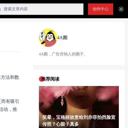
创作中心
Tog
4A圈
4A圈，广告营销人的圈子。
体方法和数
推荐阅读
广泛而有吸引
活动，推
笑晕，宝格丽故意给刘亦菲拍挡脸宣
传照？心眼子真多