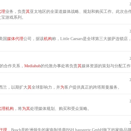
代理
业务，负责
其
亚太地区的全渠道媒体战略、规划和购买工作。此次合
之宝游戏系列。
 的美国
媒体代理
公司，据该
机构
称，Little Caesars是全球第三大披萨连锁
ion的合作关系，
Mediahub
的伦敦办事处将负责
其
媒体资源的策划与分配工作
新西兰，以期扩大
其
全球影响力，并
为
客户提供真正的跨塔斯曼服务。
代理
机构
，将
为
其
处理媒体规划、购买和受众策略。
代理
，Bosch是欧洲领先的家电制造商BSH hausgerte GmbH旗下的家电品