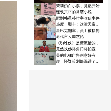
茉莉奶白小票，竟然开始
连载真正的番茄小说
蹭到韩星朴时宇收信事件
热度，顺丰：这泼天富贵
终于轮到我了
星巴克翻车，员工被指侮
辱代言人周杰伦
《蜘蛛侠》是懂流量的，
竟然找佛得角门将拍宣传
片
美的电梯广告创意好有
趣，怀疑策划部混进了天
才