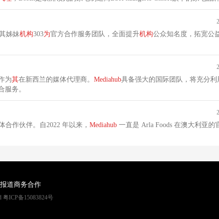
其姊妹
机构
303
为
官方合作服务团队，全面提升
机构
公众知名度，拓宽公
作为
其
在新西兰的媒体代理商。
Mediahub
具备强大的国际团队，将充分利
整合服务。
合作伙伴。自2022 年以来，
Mediahub
一直是 Arla Foods 在澳大利亚
报道
商务合作
rved 粤ICP备15083824号