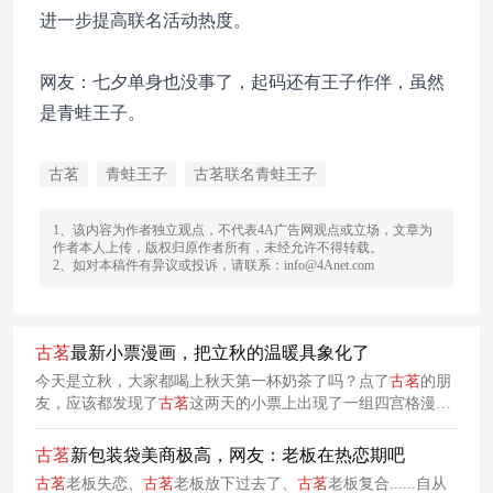
进一步提高联名活动热度。
网友：七夕单身也没事了，起码还有王子作伴，虽然
是青蛙王子。
古茗
青蛙王子
古茗联名青蛙王子
1、该内容为作者独立观点，不代表4A广告网观点或立场，文章为
作者本人上传，版权归原作者所有，未经允许不得转载。
2、如对本稿件有异议或投诉，请联系：info@4Anet.com
古
茗
最新小票漫画，把立秋的温暖具象化了
今天是立秋，大家都喝上秋天第一杯奶茶了吗？点了
古
茗
的朋
友，应该都发现了
古
茗
这两天的小票上出现了一组四宫格漫
画，而且连续三天都是不同的内容，把立秋的温暖具象化了！
古
茗
新包装袋美商极高，网友：老板在热恋期吧
古
茗
老板失恋、
古
茗
老板放下过去了、
古
茗
老板复合......自从