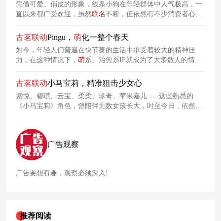
凭借可爱、俏皮的形象，线条小狗在年轻群体中人气极高，一
直以来都广受欢迎，虽然
联名
不断，但依然有不少消费者心甘
情愿为其可爱属性买单。这次，
古
茗
也瞄准了线条小狗的IP价
值，与之携手发起了一场限定
联动
，精准锁定女性群体，带来
古
茗
联动
Pingu，
萌
化一整个春天
溢出屏幕的可爱暴击！
如今，年轻人们普遍在快节奏的生活中承受着较大的精神压
力，在这种情况下，
萌
系、治愈系IP就成为了大多数人的情绪
出口。为了迎合年轻人的喜好，这个春天，
古
茗
选择与Pingu企
鹅家族携手合作，为大家带来一波限定
联动
。
古
茗
联动
小马宝莉，精准狙击少女心
紫悦、碧琪、云宝、柔柔、珍奇、苹果嘉儿......这些熟悉的
《小马宝莉》角色，曾陪伴无数女孩长大，时至今日，依然有
大量女孩热爱《小马宝莉》，并甘愿为这一IP买单。
古
茗
瞄准
这一群体，与卡通动画《小马宝莉》发起跨界合作，以一杯奶
茶，为顾客带来童年情怀拉满的消费体验。
广告观察
广告要想有趣，观察必须深入!
推荐阅读