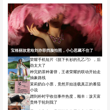
宝格丽故意给刘亦菲挡脸拍照，小心思藏不住了
荣耀手机短片《脱下长衫的孔乙刁》，后
劲太大了
种完奶茶种薯饼，王者荣耀的联动开始走
抽象路线
茉莉奶白小票，竟然开始连载真正的番茄
小说
蹭到朴时宇收信事件热度，顺丰：泼天富
贵终于轮到我了