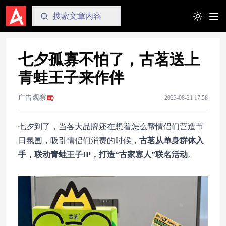
Toggle t
七夕孤寡不怕了，古茗送上
青蛙王子来作伴
广告观察
2023-08-21 17:58
七夕到了，当各大品牌还在想着怎么帮情侣们营造节
日氛围，吸引情侣们消费的时候，
古茗从单身群体入
手，联动青蛙王子IP，打造“古家寡人”联名活动
。