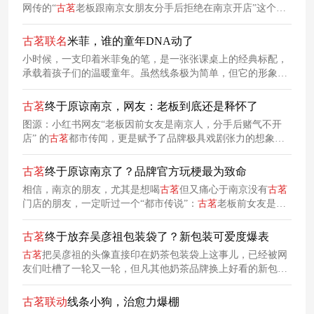
网传的“
古
茗
老板跟南京女朋友分手后拒绝在南京开店”这个梗
火出圈之后，网友们就给
古
茗
老板写了一堆连续剧。这不，这
两天
古
茗
换了个美商极高的新包装袋，网友们也调侃
古
茗
老板
古
茗
联名
米菲，谁的童年DNA动了
陷入热恋期了。
小时候，一支印着米菲兔的笔，是一张张课桌上的经典标配，
承载着孩子们的温暖童年。虽然线条极为简单，但它的形象却
自带一种呆
萌
治愈感，因此收获了无数女孩的喜爱。这个夏
天，
古
茗
决定
联动
米菲，为每个女孩重新找回有米菲的治愈童
古
茗
终于原谅南京，网友：老板到底还是释怀了
年。
图源：小红书网友“老板因前女友是南京人，分手后赌气不开
店” 的
古
茗
都市传闻，更是赋予了品牌极具戏剧张力的想象空
间。
古
茗
终于原谅南京了？品牌官方玩梗最为致命
相信，南京的朋友，尤其是想喝
古
茗
但又痛心于南京没有
古
茗
门店的朋友，一定听过一个“都市传说”：
古
茗
老板前女友是南
京人，两人分手后，老板赌气发誓不再南京开店！然而最近，
景枫中心却正式宣布
古
茗
将在南京开出首店，连官方也玩起了
古
茗
终于放弃吴彦祖包装袋了？新包装可爱度爆表
“原谅梗”！
古
茗
把吴彦祖的头像直接印在奶茶包装袋上这事儿，已经被网
友们吐槽了一轮又一轮，但凡其他奶茶品牌换上好看的新包装
时，评论区一定有网友喊话
古
茗
换包装袋。这两天，有网友发
现，
古
茗
的包装袋图案已经变成了线条小狗，看起来像是终于
古
茗
联动
线条小狗，治愈力爆棚
要放弃阿祖包装袋了！