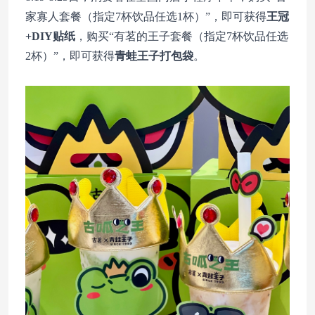
家寡人套餐（指定7杯饮品任选1杯）”，即可获得
王冠
+DIY贴纸
，购买“有茗的王子套餐（指定7杯饮品任选
2杯）”，即可获得
青蛙王子打包袋
。