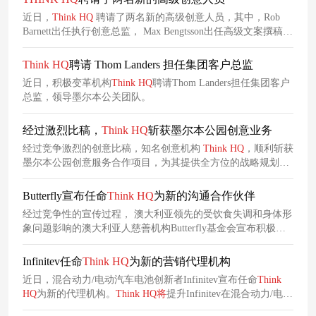
近日，
Think
HQ
聘请了两名新的高级创意人员，其中，Rob
Barnett出任执行创意总监， Max Bengtsson出任高级文案撰稿
人。
Think
HQ
聘请 Thom Landers 担任集团客户总监
近日，积极变革机构
Think
HQ
聘请Thom Landers担任集团客户
总监，领导墨尔本公关团队。
经过激烈比稿，
Think
HQ
斩获墨尔本公园创意业务
经过竞争激烈的创意比稿，知名创意机构
Think
HQ
，顺利斩获
墨尔本公园创意服务合作项目，为其提供全方位的战略规划与
创意落地支持。本次合作任命落地后，该机构
将
深度入局墨尔
本公园全年整体营销工作。
Butterfly宣布任命
Think
HQ
为新的沟通合作伙伴
经过竞争性的宣传过程， 澳大利亚领先的受饮食失调和身体形
象问题影响的澳大利亚人慈善机构Butterfly基金会宣布积极变
革机构
Think
HQ
为其新的沟通合作伙伴。
Infinitev任命
Think
HQ
为新的营销代理机构
近日，混合动力/电动汽车电池创新者Infinitev宣布任命
Think
HQ
为新的代理机构。
Think
HQ
将
提升Infinitev在混合动力/电动
汽车(ev)电池循环经济方面的工作，此前该公司被指定为可持