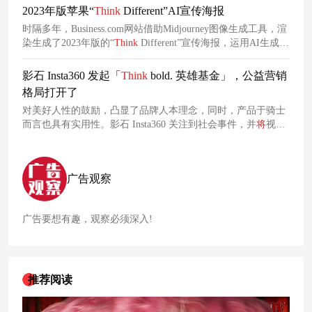
续电池存储解决方案创新者提供一系列营销服务。
2023年版苹果“
Think
Different”AI宣传海报
时隔多年，Business.com网站借助Midjourney图像生成工具，渲
染生成了2023年版的“
Think
Different”宣传海报，运用AI生成技
术，模仿了Lady Gaga、Taylor Swift、Tine Fey等名人，展示了
苹果iPhone、Apple Watch、Mac等设备。
影石 Insta360 发起「
Think
bold. 英雄基金」，公益营销
格局打开了
对美好人性的鼓励，凸显了品牌人本理念，同时，产品于骑士
而言也具有实用性。影石 Insta360 关注到社会事件，并
将
视线
聚焦于做出无私贡献的个体，并为其提供资金支持，在这个过
程中也彰显了品牌的社会责任感。
广告观察
广告要想有趣，观察必须深入!
推荐阅读