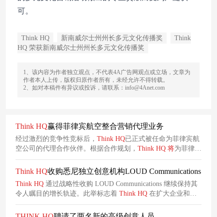
可。
Think HQ
新南威尔士州州长多元文化传播奖
Think
HQ 荣获新南威尔士州州长多元文化传播奖
1、该内容为作者独立观点，不代表4A广告网观点或立场，文章为
作者本人上传，版权归原作者所有，未经允许不得转载。
2、如对本稿件有异议或投诉，请联系：info@4Anet.com
Think
HQ
赢得菲律宾航空整合营销代理业务
经过激烈的竞争性竞标后，
Think
HQ
已正式被任命为菲律宾航
空公司的代理合作伙伴。根据合作规划，
Think
HQ
将
为菲律宾
航空打造覆盖付费媒体、赢得媒体及影响力活动的全面整合式
广告与公关
传播
方案，进一步激发游客的旅行需求。
Think
HQ
收购悉尼独立创意机构LOUD Communications
Think
HQ
通过战略性收购 LOUD Communications 继续保持其
令人瞩目的增长轨迹。此举标志着
Think
HQ
在扩大企业和创
意能力方面迈出了重要一步。
THINK
HQ
聘请了两名新的高级创意人员