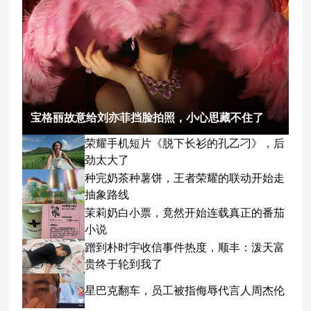
宝格丽故意给刘亦菲挡脸拍照，小心思藏不住了
荣耀手机短片《脱下长衫的孔乙刁》，后
劲太大了
种完奶茶种薯饼，王者荣耀的联动开始走
抽象路线
茉莉奶白小票，竟然开始连载真正的番茄
小说
蹭到朴时宇收信事件热度，顺丰：泼天富
贵终于轮到我了
星巴克翻车，员工被指侮辱代言人周杰伦