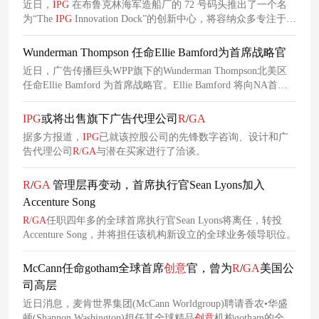
近日，
IPG
在布鲁克林海军造船厂的 72 号码头推出了一个名
为“The
IPG
Innovation Dock”的创新中心，将容纳众多专注于创
新、
创意
和设计的
IPG
机构和专家。
Wunderman Thompson 任命Ellie Bamford为首席战略官
近日，广告传播巨头WPP旗下的Wunderman Thompson北美区
任命Ellie Bamford 为首席战略官。Ellie Bamford 将向NA首席
执行官Audrey Melofchik和该机构的全球首席战略官Neil
Dawson报告。
IPG
或将出售旗下广告代理公司
R
/
GA
据多方报道，
IPG
已就该控股公司的先锋数字咨询、设计和广
告代理公司
R
/
GA
与潜在买家进行了洽谈。
R
/
GA
管理层再变动，首席执行官Sean Lyons加入
Accenture Song
R
/
GA
任职四年多的全球首席执行官Sean Lyons将离任，转投
Accenture Song，并将担任该机构新设立的全球业务领导职位。
McCann任命gotham全球首席
创意
官，曾为
R
/
GA
美国公
司高层
近日消息，麦肯世界集团(McCann Worldgroup)聘请香农•华盛
顿(Shannon Washington)担任其全球精品
创意
机构gotham的全球