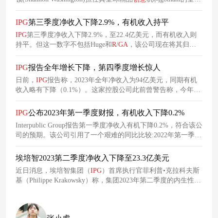
首席
创意
官，以加强其
创意
领导力。gotham是麦肯世界集团的
全球精品
创意
机构，纽约美宝莲(Maybelline New York)是该公
IPG
第三季度净收入下降2.9%，有机收入持平
司的核心客户。
IPG
第三季度净收入下降2.9%，至22.4亿美元，而有机收入则
持平。但这一数字不包括Huge和
R
/
GA
，该公司现在将其归类
为“待售”。
IPG
报告全年增长下降，第四季度增长惊人
日前，
IPG
报告称，2023年全年净收入为94亿美元，同期有机
收入略有下降（0.1%）。这家控股公司此前曾警告称，今年可
能会失去一些增长空间。
IPG
公布2023年第一季度财报，有机收入下降0.2%
Interpublic Group报告第一季度净收入有机下降0.2%，符合该公
司的预期。该公司引用了一个艰难的同比比较:2022年第一季度
有机增长率为11.5%。
埃培智2023第二季度净收入下降至23.3亿美元
近日消息，埃培智集团（
IPG
）首席执行官菲利普•克拉科夫斯
基（Philippe Krakowsky）称，集团2023年第二季度的内生性营
收表现与其预期和长期业绩表现不符。 据悉，埃培智第二季度
净收入下降2%至23.3亿美元；内生性营业收入下降1.7%。