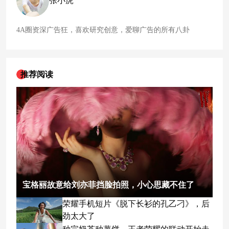
张小虎
4A圈资深广告狂，喜欢研究创意，爱聊广告的所有八卦
推荐阅读
宝格丽故意给刘亦菲挡脸拍照，小心思藏不住了
荣耀手机短片《脱下长衫的孔乙刁》，后
劲太大了