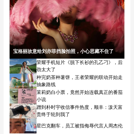
宝格丽故意给刘亦菲挡脸拍照，小心思藏不住了
荣耀手机短片《脱下长衫的孔乙刁》，后
劲太大了
种完奶茶种薯饼，王者荣耀的联动开始走
抽象路线
茉莉奶白小票，竟然开始连载真正的番茄
小说
蹭到朴时宇收信事件热度，顺丰：泼天富
贵终于轮到我了
星巴克翻车，员工被指侮辱代言人周杰伦