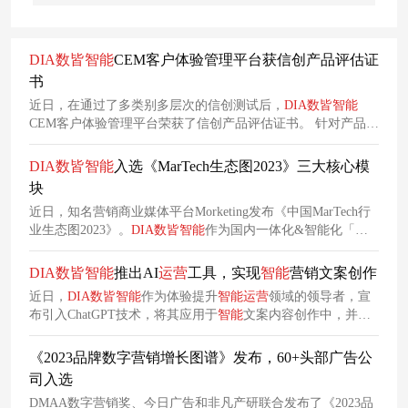
DIA
数
皆
智能
CEM客户体验管理平台获信创产品评估证
书
近日，在通过了多类别多层次的信创测试后，
DIA
数
皆
智能
CEM客户体验管理平台荣获了信创产品评估证书。 针对产品与
国产芯片及环境的兼容性、性能、可靠性、安全性、易用性等
方面，
数
皆
智能
CEM产品在测试中完全满足信创应用适配要
DIA
数
皆
智能
入选《MarTech生态图2023》三大核心模
求，表现卓越。
块
近日，知名营销商业媒体平台Morketing发布《中国MarTech行
业生态图2023》。
DIA
数
皆
智能
作为国内一体化&智能化「用
户
运营
」解决方案代表服务商，入选「客户数据平台」、「客
户体验、客户服务、客户成功」和「营销自动化」三大核心模
DIA
数
皆
智能
推出AI
运营
工具，实现
智能
营销文案创作
块。
近日，
DIA
数
皆
智能
作为体验提升
智能
运营
领域的领导者，宣
布引入ChatGPT技术，将其应用于
智能
文案内容创作中，并推
出了一款强大的AI辅助营销内容生产工具——AI
运营
工具。在
营销文案、商品介绍、营销话
术
、内容模板、以及自由创作等
《2023品牌数字营销增长图谱》发布，60+头部广告公
场景上，全力辅助企业
运营
人员大幅提高工作效率和准确性、
司入选
优化营销策略及营销方案。
DMAA数字营销奖、今日广告和非凡产研联合发布了《2023品