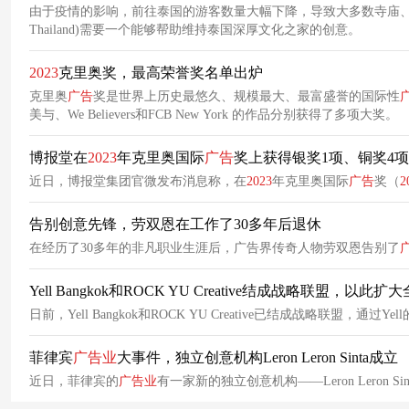
由于疫情的影响，前往泰国的游客数量大幅下降，导致大多数寺庙、附属小企
Thailand)需要一个能够帮助维持泰国深厚文化之家的创意。
2023
克里奥奖，最高荣誉奖名单出炉
克里奥
广告
奖是世界上历史最悠久、规模最大、最富盛誉的国际性
美与、We Believers和FCB New York 的作品分别获得了多项大奖。
博报堂在
2023
年克里奥国际
广告
奖上获得银奖1项、铜奖4项
近日，博报堂集团官微发布消息称，在
2023
年克里奥国际
广告
奖（
2
告别创意先锋，劳双恩在工作了30多年后退休
在经历了30多年的非凡职业生涯后，广告界传奇人物劳双恩告别了
Yell Bangkok和ROCK YU Creative结成战略联盟，以此
日前，Yell Bangkok和ROCK YU Creative已结成战略
菲律宾
广告业
大事件，独立创意机构Leron Leron Sinta成立
近日，菲律宾的
广告业
有一家新的独立创意机构——Leron Leron Sin