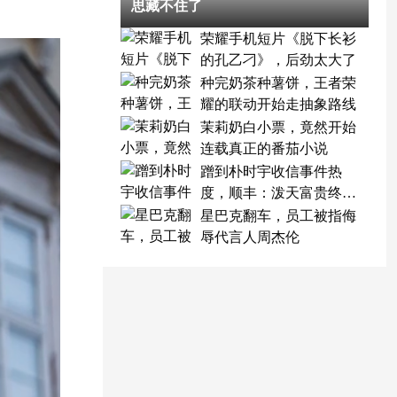
思藏不住了
荣耀手机短片《脱下长衫
的孔乙刁》，后劲太大了
种完奶茶种薯饼，王者荣
耀的联动开始走抽象路线
茉莉奶白小票，竟然开始
连载真正的番茄小说
蹭到朴时宇收信事件热
度，顺丰：泼天富贵终于
轮到我了
星巴克翻车，员工被指侮
辱代言人周杰伦