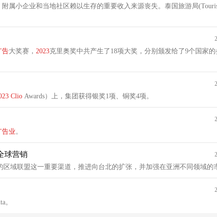
业和当地社区赖以生存的重要收入来源丧失。泰国旅游局(Tourism Auth
广告
大奖赛，
2023
克里奥奖中共产生了18项大奖，分别颁发给了9个国家
023
Clio
Awards）上，集团获得银奖1项、铜奖4项。
广告业
。
扩大全球营销
联盟，通过Yell的区域联盟这一重要渠道，推进向台北的扩张，并加强在亚洲不同领域
ta。