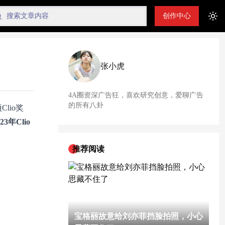
创作中心
Tog
张小虎
4A圈资深广告狂，喜欢研究创意，爱聊广告
的所有八卦
lio奖
3年Clio
推荐阅读
宝格丽故意给刘亦菲挡脸拍照，小心