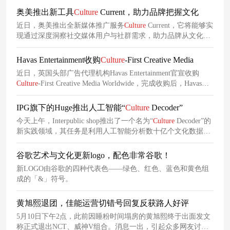
奥美推出新工具
Culture
Current，助力品牌把握文化
近日，奥美推出全新媒体推广服务
Culture
Current，它将能够实
现通过深度洞察社交媒体用户与社群需求，助力品牌从文化观
察转向主动塑造，构建更深层的受众联系与品牌信誉。
Havas Entertainment收购
Culture
-First Creative Media
近日，英国头部广告代理机构Havas Entertainment官宣收购
Culture
-First Creative Media Worldwide，完成收购后，Havas
Entertainment将更名为Arena Media UK，并立足于文化领域与
娱乐领域，帮助品牌主实现更强劲的业务增长。
IPG旗下的Huge推出人工智能“
Culture
Decoder”
今天上午，Interpublic shop推出了一个名为“
Culture
Decoder”的
新实践领域，其任务是利用人工智能分析数十亿个文化数据
点，提出品牌可以应用于广告、营销和媒体战略的建议。
谷歌艺术与文化更新logo，配色非常谷歌！
新LOGO由谷歌的四种代表色——绿色、红色、蓝色和黄色组
成的「&」符号。
黄旭熙退团，佳能运营切错号回复反获路人好评
5月10日下午2点，此前因睡粉时间塌房的黄旭熙终于出面发文
称正式退出NCT、威神V组合。消息一出，引起众多网友讨