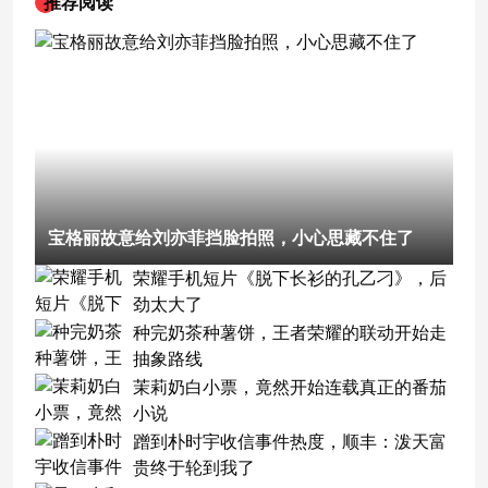
推荐阅读
宝格丽故意给刘亦菲挡脸拍照，小心思藏不住了
荣耀手机短片《脱下长衫的孔乙刁》，后
劲太大了
种完奶茶种薯饼，王者荣耀的联动开始走
抽象路线
茉莉奶白小票，竟然开始连载真正的番茄
小说
蹭到朴时宇收信事件热度，顺丰：泼天富
贵终于轮到我了