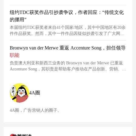
论，开心祝贺黄旭熙退团。好笑的事情发生了，在庆贺的一堆
账号中，出现了佳能的官方号！佳能转发条文称：“恭喜！恭
纽约TDC获奖作品引抄袭争议，作者回应：“传统文化
喜！终于等到这一天！再见！”
的挪用”
本届纽约TDC获奖者来自41个国家/地区，其中中国地区有20余
件作品获奖。然而，其中一件作品因疑似抄袭引发了广大网友
的热议。据TDC官网发布的获奖信息显示，引发热议的这件作
品《福、禄、寿》获得了“传媒设计”竞赛单元奖项，由
Bronwyn van der Merwe 重返 Accenture Song，担任领导
“Zhejiang cowin
culture
creativity co., LTD / 湖州”设计。《福、
职能
禄、寿》与《鱼寿图》对比对此，《福、禄、寿》作者赵刚认
负责澳大利亚和新西兰业务的 Bronwyn van der Merwe 已重返
为这件获奖作品和抄袭并不相关，他只是将传统素材拿出来，
Accenture Song，其职责是帮助客户推动在产品创新、营销、商
即是“传统文化的挪用”。
务以及客户销售和服务方面目标驱动的增长。
4A圈
4A圈，广告营销人的圈子。