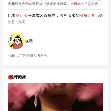
会
和残奥会测试赛投标中涉嫌串通舞弊，被
日本
公平贸易委员
会（JFTC）处以总计9.2亿日元罚款。为防止类似事件重演，
电通
声称已启动文化改革，将诚信经营列为核心原则。
巴黎
奥运会
开幕式装置曝光，名画潜水梦回
东京
奥运会
熟悉的感觉。
4A圈
4A圈，广告营销人的圈子。
推荐阅读