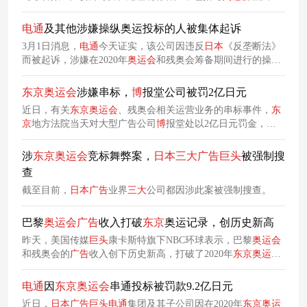
工作。
电通
及其他涉嫌操纵奥运投标的人被集体起诉
3月1日消息，
电通
今天证实，该公司因违反
日本
《反垄断法》
而被起诉，涉嫌在2020年
奥运会
和残奥会筹备期间进行的操纵
投标活动。其他公司也受到指控，包括
博
报堂、东急经纪、富
士创意、Cerespo和Same Two。
东京
奥运会
涉嫌串标，
博
报堂公司被罚2亿日元
近日，有关
东京
奥运会
、残奥会相关运营业务的串标事件，
东
京
地方法院当天对大型广告公司
博
报堂处以2亿日元罚金，并
对该集团公司前社长横沟健一郎判处1年6个月监禁，缓期3年
执行。
涉
东京
奥运会
竞标舞弊案，
日本
三
大
广告
巨头
被强制搜
查
截至目前，
日本
广告
业界
三
大
公司都因涉此案被强制搜查。
巴黎
奥运会
广告
收入打破
东京
奥运记录，创历史新高
昨天，美国传媒
巨头
康卡斯特旗下NBC环球表示，巴黎
奥运会
和残奥会的
广告
收入创下历史新高，打破了2020年
东京
奥运会
期间12.5亿美元的
广告
收入纪录。
电通
因
东京
奥运会
串通投标被罚款9.2亿日元
近日，
日本
广告
巨头
电通
集团及其子公司因在2020年
东京
奥运