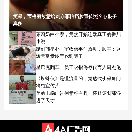
笑晕，宝格丽故意给刘亦菲拍挡脸宣传照？心眼子
真多
茉莉奶白小票，竟然开始连载真正的番茄
小说
蹭到韩星朴时宇收信事件热度，顺丰：这
泼天富贵终于轮到我了
星巴克翻车，员工被指侮辱代言人周杰伦
《蜘蛛侠》是懂流量的，竟然找佛得角门
将拍宣传片
美的电梯广告创意好有趣，怀疑策划部混
进了天才