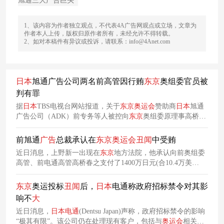
旭通三大广告巨头
1、该内容为作者独立观点，不代表4A广告网观点或立场，文章为
作者本人上传，版权归原作者所有，未经允许不得转载。
2、如对本稿件有异议或投诉，请联系：info@4Anet.com
日本
旭通广告公司两名前高管因行贿
东京
奥组委官员被
判有罪
据
日本
TBS电视台网站报道，关于
东京
奥运会
赞助商
日本
旭通
广告公司（ADK）前专务等人被控向
东京
奥组委原理事高桥治
之行贿一事，
东京
地方法院当天做出判决，对ADK广告公司前
专务久松茂治判处有期徒刑1年6个月，缓刑3年；对该公司前
前旭通
广告
总裁承认在
东京
奥运会
丑闻
中受贿
本部长多田俊明判处有期徒刑1年，缓刑3年。
近日消息，上野新一出现在
东京
地方法院，他承认向前奥组委
高管、前电通高管高桥春之支付了1400万日元(合10.4万美
元)。高桥春之被控在2021年
奥运会
和残奥会活动中收受贿赂。
东京
奥运投标
丑闻
后，
日本
电通称政府招标禁令对其影
响不
大
近日消息，
日本
电通
(Dentsu Japan)声称，政府招标禁令的影响
“极其有限”。该公司仍在处理现有客户，包括与
奥运会
相关的